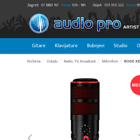
Zagreb
01 3880 167
Danas
10h - 18h
Osijek
031 350 222
Danas
9h
Gitare
Klavijature
Bubnjevi
Studio
O
Početna
Ostalo
Radio, TV, broadcast
Mikrofoni
RODE XD
ME