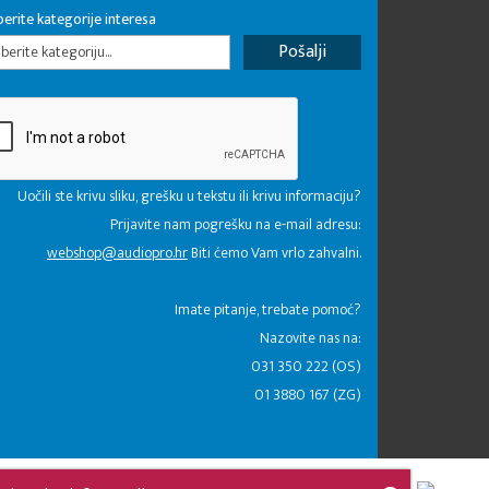
erite kategorije interesa
erite kategoriju...
Uočili ste krivu sliku, grešku u tekstu ili krivu informaciju?
Prijavite nam pogrešku na e-mail adresu:
webshop@audiopro.hr
Biti ćemo Vam vrlo zahvalni.
​Imate pitanje, trebate pomoć?
Nazovite nas na:
031 350 222 (OS)
01 3880 167 (ZG)