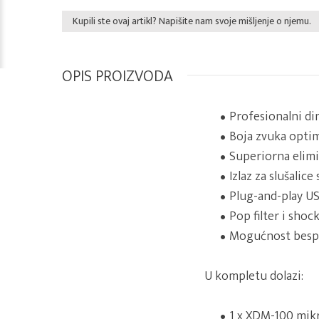
Kupili ste ovaj artikl? Napišite nam svoje mišljenje o njemu.
OPIS PROIZVODA
Profesionalni d
Boja zvuka optim
Superiorna elim
Izlaz za slušalic
Plug-and-play U
Pop filter i sho
Mogućnost bespl
U kompletu dolazi:
1 x XDM-100 mik