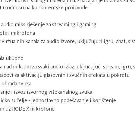
oftver koristi s drugim uređajima. Značajan je dodatak za 
t u odnosu na konkurentske proizvode.
audio miks rješenje za streaming i gaming
etiri mikrofona
 virtualnih kanala za audio izvore, uključujući igru, chat, s
ala ukupno
nad miksom za svaki audio izlaz, uključujući stream, igru, sl
padovi za aktivaciju glasovnih i zvučnih efekata u pokretu
 obrada zvuka
anje i izvoz izvornog višekanalnog zvuka
ničko sučelje - jednostavno podešavanje i korištenje
tan uz RODE X mikrofone