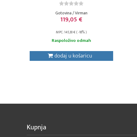
Gotovina / Virman
119,05 €
MPC: 145,18 € ( -18% )
Raspoloživo odmah
dodaj u košaricu
Kupnja