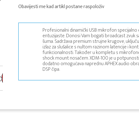
Obavijesti me kad artikl postane raspoloživ
Profesionalni dinamički USB mikrofon specijalno o
entuzijaste. Donosi Vam bogati broadcast zvuk 
šuma. Sadržava premium strujne krugove, uključuj
izlaz za slušalice s nultom razinom latencije i ko
funkcionalnosti. Također u kompletu s mikrofonom
shock mount nosačem. XDM-100 je u potpunosti
dodatno omogućava naprednu APHEX audio obra
DSP čipa.