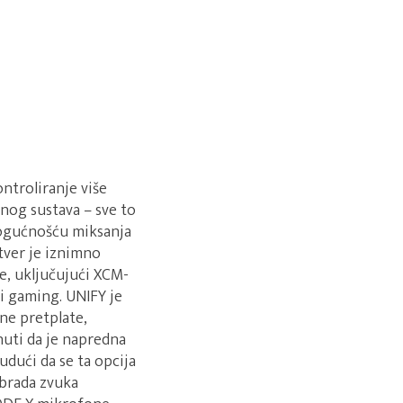
ntroliranje više
vnog sustava – sve to
mogućnošću miksanja
tver je iznimno
e, uključujući XCM-
i gaming. UNIFY je
ne pretplate,
nuti da je napredna
dući da se ta opcija
brada zvuka