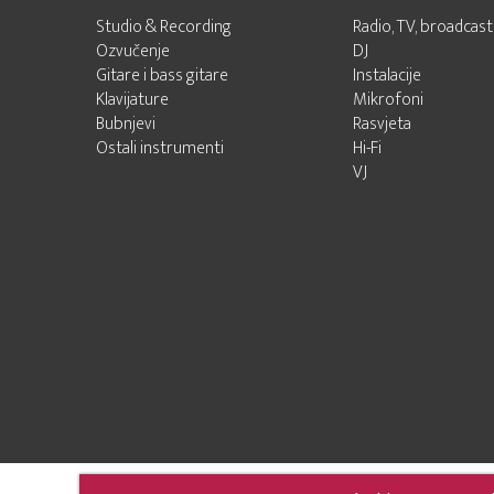
Studio & Recording
Radio, TV, broadcast
Ozvučenje
DJ
Gitare i bass gitare
Instalacije
Klavijature
Mikrofoni
Bubnjevi
Rasvjeta
Ostali instrumenti
Hi-Fi
VJ