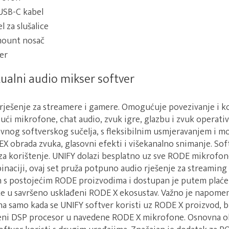
USB-C kabel
l za slušalice
mount nosač
ter
ualni audio mikser softver
rješenje za streamere i gamere. Omogućuje povezivanje i ko
jući mikrofone, chat audio, zvuk igre, glazbu i zvuk operati
ivnog softverskog sučelja, s fleksibilnim usmjeravanjem i 
X obrada zvuka, glasovni efekti i višekanalno snimanje. Sof
za korištenje. UNIFY dolazi besplatno uz sve RODE mikrofon
naciji, ovaj set pruža potpuno audio rješenje za streaming 
 s postojećim RODE proizvodima i dostupan je putem plaće
ike u savršeno usklađeni RODE X ekosustav. Važno je napome
a samo kada se UNIFY softver koristi uz RODE X proizvod, bu
eni DSP procesor u navedene RODE X mikrofone. Osnovna o