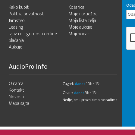
Odab
Kako kupiti
Košarica
Politika privatnosti
Moje narudžbe
Odab
Jamstvo
Moja lista želja
Leasing
Moje aukcije
Izjava o sigurnosti on-line
Moji podaci
plaćanja
Aukcije
AudioPro Info
O nama
Zagreb
10h - 18h
danas
Kontakt
Osijek
9h - 18h
danas
Novosti
Nedjeljom i praznicima ne radimo
Mapa sajta