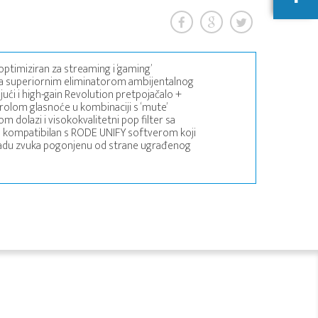
ptimiziran za streaming i ‘gaming’
sa superiornim eliminatorom ambijentalnog
ući i high-gain Revolution pretpojačalo +
ntrolom glasnoće u kombinaciji s ‘mute’
 dolazi i visokokvalitetni pop filter sa
 kompatibilan s RODE UNIFY softverom koji
du zvuka pogonjenu od strane ugrađenog