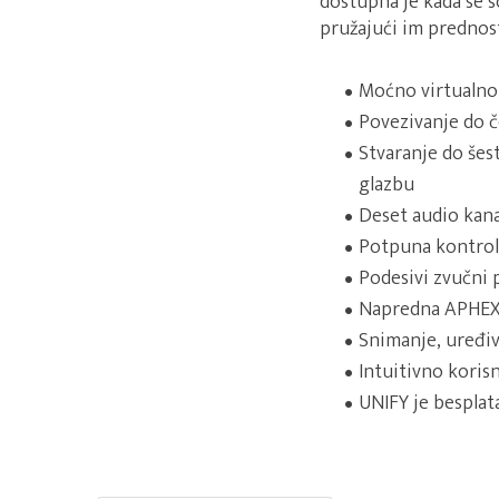
dostupna je kada se s
pružajući im prednos
Moćno virtualno 
Povezivanje do č
Stvaranje do šest
glazbu
Deset audio kan
Potpuna kontrola 
Podesivi zvučni 
Napredna APHEX
Snimanje, uređiv
Intuitivno koris
UNIFY je bespla