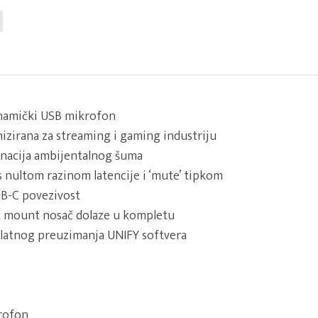
inamički USB mikrofon
izirana za streaming i gaming industriju
inacija ambijentalnog šuma
e s nultom razinom latencije i ‘mute’ tipkom
SB-C povezivost
ck mount nosač dolaze u kompletu
atnog preuzimanja UNIFY softvera
rofon