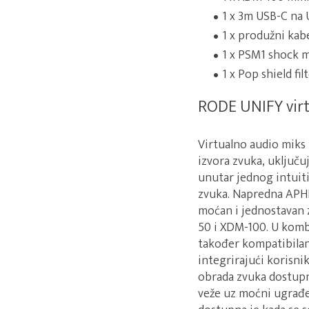
1 x 3m USB-C na 
1 x produžni kabe
1 x PSM1 shock 
1 x Pop shield fil
RODE UNIFY virt
Virtualno audio miks 
izvora zvuka, uključu
unutar jednog intuit
zvuka. Napredna APHE
moćan i jednostavan 
50 i XDM-100. U kombi
također kompatibilan
integrirajući korisn
obrada zvuka dostupn
veže uz moćni ugrađ