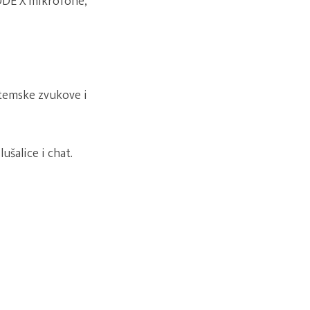
RODE X mikrofone,
istemske zvukove i
ušalice i chat.