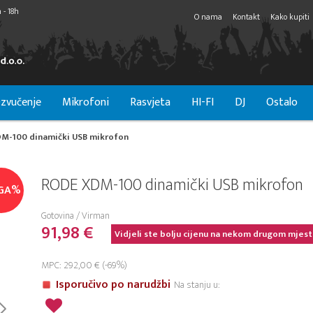
 - 18h
O nama
Kontakt
Kako kupiti
zvučenje
Mikrofoni
Rasvjeta
HI-FI
DJ
Ostalo
M-100 dinamički USB mikrofon
RODE XDM-100 dinamički USB mikrofon
GA%
Gotovina / Virman
91,98 €
Vidjeli ste bolju cijenu na nekom drugom mjest
MPC: 292,00 € (-69%)
Isporučivo po narudžbi
Na stanju u: