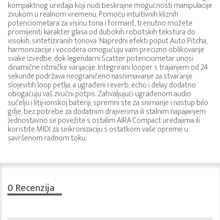
kompaktnog uređaja koji nudi beskrajne mogućnosti manipulacije
zvukom u realnom vremenu. Pomoću intuitivnih kliznih
potenciometara za visinu tona i formant, trenutno možete
promijeniti karakter glasa od dubokih robotskih tekstura do
visokih, sintetiziranih tonova. Napredni efekti poput Auto Pitcha,
harmonizacije i vocodera omogućuju vam precizno oblikovanje
svake izvedbe, dok legendarni Scatter potenciometar unosi
dinamične ritmičke varijacije. Integrirani looper s trajanjem od 24
sekunde podržava neograničeno nasnimavanje za stvaranje
slojevitih loop petlja, a ugrađeni reverb, echo i delay dodatno
obogaćuju vaš zvučni potpis. Zahvaljujući ugrađenom audio
sučelju i litij-ionskoj bateriji, spremni ste za snimanje i nastup bilo
gdje, bez potrebe za dodatnim drajverima ili stalnim napajanjem.
Jednostavno se povežite s ostalim AIRA Compact uređajima ili
koristite MIDI za sinkronizaciju s ostatkom vaše opreme u
savršenom radnom toku.
0
Recenzija