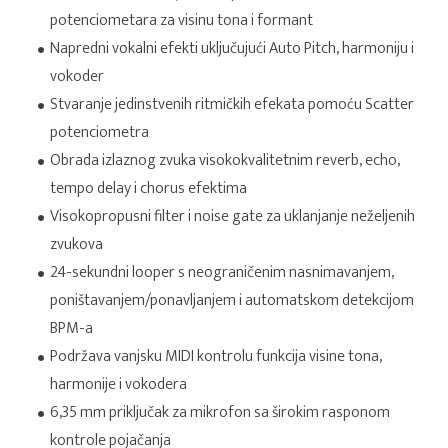
potenciometara za visinu tona i formant
Napredni vokalni efekti uključujući Auto Pitch, harmoniju i
vokoder
Stvaranje jedinstvenih ritmičkih efekata pomoću Scatter
potenciometra
Obrada izlaznog zvuka visokokvalitetnim reverb, echo,
tempo delay i chorus efektima
Visokopropusni filter i noise gate za uklanjanje neželjenih
zvukova
24-sekundni looper s neograničenim nasnimavanjem,
poništavanjem/ponavljanjem i automatskom detekcijom
BPM-a
Podržava vanjsku MIDI kontrolu funkcija visine tona,
harmonije i vokodera
6,35 mm priključak za mikrofon sa širokim rasponom
kontrole pojačanja