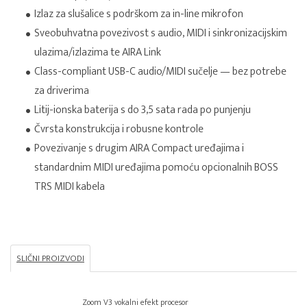
Izlaz za slušalice s podrškom za in-line mikrofon
Sveobuhvatna povezivost s audio, MIDI i sinkronizacijskim
ulazima/izlazima te AIRA Link
Class-compliant USB-C audio/MIDI sučelje — bez potrebe
za driverima
Litij-ionska baterija s do 3,5 sata rada po punjenju
Čvrsta konstrukcija i robusne kontrole
Povezivanje s drugim AIRA Compact uređajima i
standardnim MIDI uređajima pomoću opcionalnih BOSS
TRS MIDI kabela
SLIČNI PROIZVODI
Zoom V3 vokalni efekt procesor