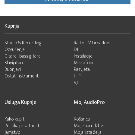
Kupnja
Studio & Recording
Radio, TV, broadcast
Ozvučenje
DJ
Gitare i bass gitare
Instalacije
Klavijature
Mikrofoni
Bubnjevi
Rasvjeta
Ostali instrumenti
Hi-Fi
VJ
Usluga Kupnje
Moj AudioPro
Kako kupiti
Košarica
Politika privatnosti
Moje narudžbe
Jamstvo
Moja lista želja