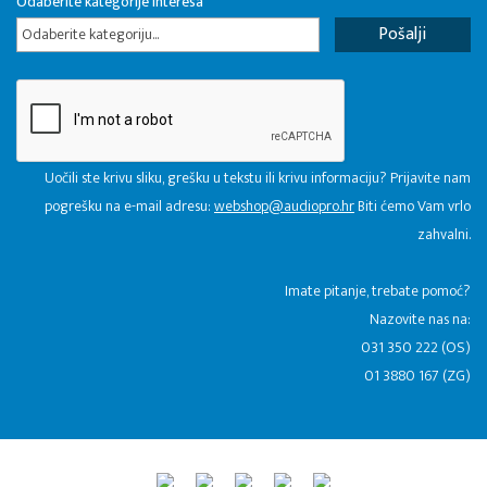
Odaberite kategorije interesa
Odaberite kategoriju...
Uočili ste krivu sliku, grešku u tekstu ili krivu informaciju? Prijavite nam
pogrešku na e-mail adresu:
webshop@audiopro.hr
Biti ćemo Vam vrlo
zahvalni.
​Imate pitanje, trebate pomoć?
Nazovite nas na:
031 350 222 (OS)
01 3880 167 (ZG)