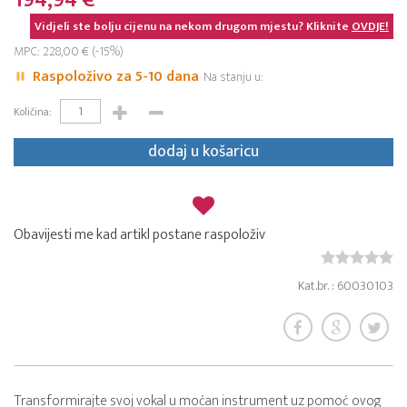
194,94 €
Vidjeli ste bolju cijenu na nekom drugom mjestu? Kliknite
OVDJE!
MPC: 228,00 € (-15%)
Raspoloživo za 5-10 dana
Na stanju u:
Količina:
dodaj u košaricu
Obavijesti me kad artikl postane raspoloživ
Kat.br. : 60030103
Transformirajte svoj vokal u moćan instrument uz pomoć ovog