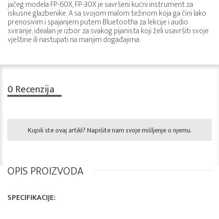
jačeg modela FP-60X, FP-30X je savršeni kućni instrument za
iskusne glazbenike. A sa svojom malom težinom koja ga čini lako
prenosivim i spajanjem putem Bluetootha za lekcije i audio
sviranje, idealan je izbor za svakog pijanista koji želi usavršiti svoje
vještine ili nastupati na manjim događajima.
0
Recenzija
Kupili ste ovaj artikl? Napišite nam svoje mišljenje o njemu.
OPIS PROIZVODA
SPECIFIKACIJE: