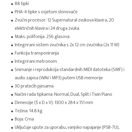
88 tipki
PHA-4 tipke s osjetom slonovače
Zvučni procesor: 12 Supernatural zvukova klavira, 20
električnih klavira i 24 druga zvuka
Maks. polifonija: 256 glasova
Integrirani sistem zvučnika s 2x 12 cm zvučnika (2x 11 W)
Funkcija transponiranja
Integrirani metronom
Snimanje i reprodukcija standardnih MIDI datoteka (SMF) i
audio zapisa (WAV i MP3) putem USB memorije
30 pratećih pjesama
Načini rada tipkama: Normal, Dual, Split i Twin Piano
Dimenzije (Š x D x V): 1300 x 284 x 151 mm
Težina: 14.8 kg
Boja: Crna
Uključuje upute za uporabu, vanjsko napajanje (PSB-7U),