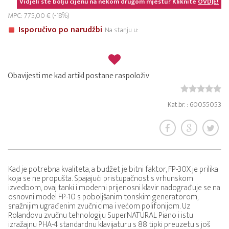
Vidjeli ste bolju cijenu na nekom drugom mjestu? Kliknite
OVDJE!
MPC: 775,00 € (-18%)
Isporučivo po narudžbi
Na stanju u:
Obavijesti me kad artikl postane raspoloživ
Kat.br. : 60055053
Kad je potrebna kvaliteta, a budžet je bitni faktor, FP-30X je prilika
koja se ne propušta. Spajajući pristupačnost s vrhunskom
izvedbom, ovaj tanki i moderni prijenosni klavir nadograđuje se na
osnovni model FP-10 s poboljšanim tonskim generatorom,
snažnijim ugrađenim zvučnicima i većom polifonijom. Uz
Rolandovu zvučnu tehnologiju SuperNATURAL Piano i istu
izražajnu PHA-4 standardnu klavijaturu s 88 tipki preuzetu s još