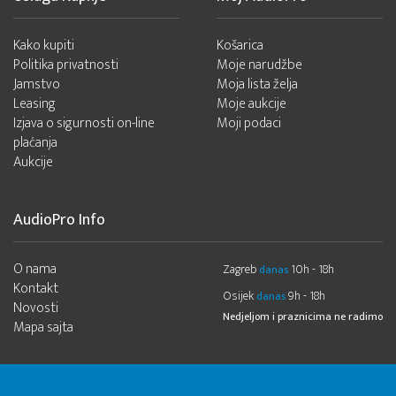
Kako kupiti
Košarica
Politika privatnosti
Moje narudžbe
Jamstvo
Moja lista želja
Leasing
Moje aukcije
Izjava o sigurnosti on-line
Moji podaci
plaćanja
Aukcije
AudioPro Info
O nama
Zagreb
10h - 18h
danas
Kontakt
Osijek
9h - 18h
danas
Novosti
Nedjeljom i praznicima ne radimo
Mapa sajta