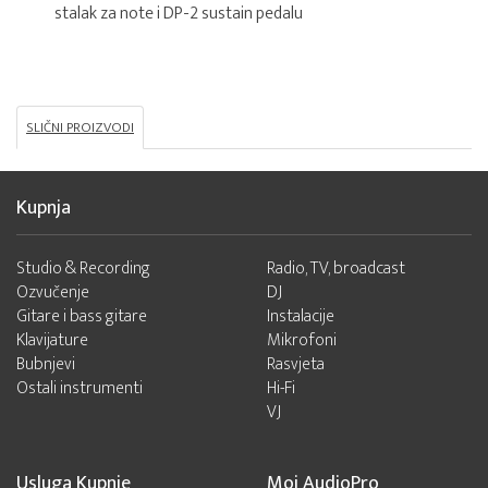
stalak za note i DP-2 sustain pedalu
SLIČNI PROIZVODI
Kupnja
Studio & Recording
Radio, TV, broadcast
Ozvučenje
DJ
Gitare i bass gitare
Instalacije
Klavijature
Mikrofoni
Bubnjevi
Rasvjeta
Ostali instrumenti
Hi-Fi
VJ
Usluga Kupnje
Moj AudioPro