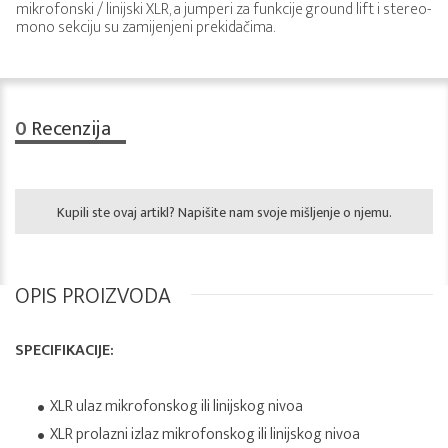
mikrofonski / linijski XLR, a jumperi za funkcije ground lift i stereo-
mono sekciju su zamijenjeni prekidačima.
0
Recenzija
Kupili ste ovaj artikl? Napišite nam svoje mišljenje o njemu.
OPIS PROIZVODA
SPECIFIKACIJE:
XLR ulaz mikrofonskog ili linijskog nivoa
XLR prolazni izlaz mikrofonskog ili linijskog nivoa