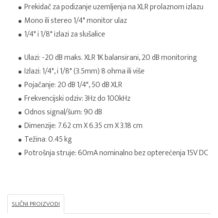
Prekidač za podizanje uzemljenja na XLR prolaznom izlazu
Mono ili stereo 1/4" monitor ulaz
1/4" i 1/8" izlazi za slušalice
Ulazi: -20 dB maks. XLR 1K balansirani, 20 dB monitoring
Izlazi: 1/4", i 1/8" (3.5mm) 8 ohma ili više
Pojačanje: 20 dB 1/4", 50 dB XLR
Frekvencijski odziv: 3Hz do 100kHz
Odnos signal/šum: 90 dB
Dimenzije: 7.62 cm X 6.35 cm X 3.18 cm
Težina: 0.45 kg
Potrošnja struje: 60mA nominalno bez opterećenja 15V DC
SLIČNI PROIZVODI