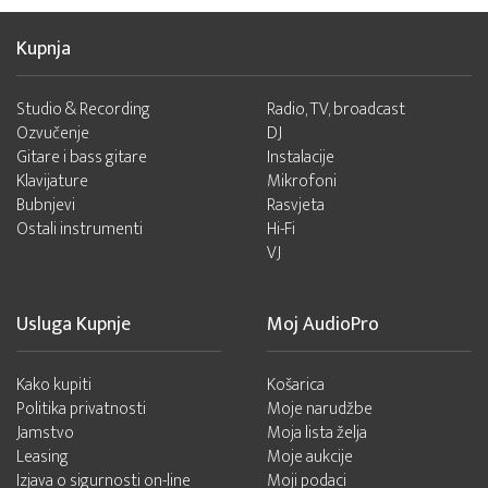
Kupnja
Studio & Recording
Radio, TV, broadcast
Ozvučenje
DJ
Gitare i bass gitare
Instalacije
Klavijature
Mikrofoni
Bubnjevi
Rasvjeta
Ostali instrumenti
Hi-Fi
VJ
Usluga Kupnje
Moj AudioPro
Kako kupiti
Košarica
Politika privatnosti
Moje narudžbe
Jamstvo
Moja lista želja
Leasing
Moje aukcije
Izjava o sigurnosti on-line
Moji podaci