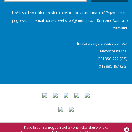
Uočili ste krivu sliku, grešku u tekstu ili krivu informaciju? Prijavite nam
pogrešku na e-mail adresu:
webshop@audiopro.hr
Biti ćemo Vam vrlo
zahvalni.
​Imate pitanje, trebate pomoć?
Nazovite nas na:
031 350 222 (OS)
01 3880 167 (ZG)
© 2015 - 2026 Audio Pro Artist
Developed by LABNET.RS
Kako bi vam omogućili bolje korisničko iskustvo, ova