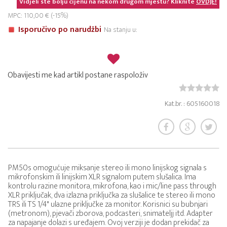
Vidjeli ste bolju cijenu na nekom drugom mjestu? Kliknite
OVDJE!
MPC: 110,00 € (-15%)
Isporučivo po narudžbi
Na stanju u:
Obavijesti me kad artikl postane raspoloživ
Kat.br. : 605160018
PM50s omogućuje miksanje stereo ili mono linijskog signala s
mikrofonskim ili linijskim XLR signalom putem slušalica. Ima
kontrolu razine monitora, mikrofona, kao i mic/line pass through
XLR priključak, dva izlazna priključka za slušalice te stereo ili mono
TRS ili TS 1/4" ulazne priključke za monitor. Korisnici su bubnjari
(metronom), pjevači zborova, podcasteri, snimateljj itd. Adapter
za napajanje dolazi s uređajem. Ovoj verziji je dodan prekidač za