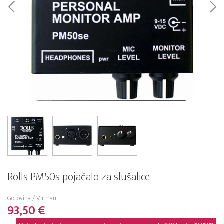
Rolls PM50s pojačalo za slušalice
Gotovina / Virman
93,50 €