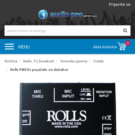
Prijavite se
0
MENU
Vaša košarica
Početna
Radio, TV, broadcast
Terenska oprema
Ostalo
Rolls PM50s pojačalo za slušalice