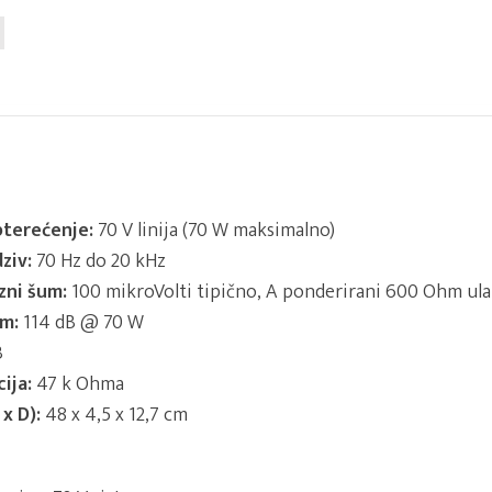
terećenje:
70 V linija (70 W maksimalno)
ziv:
70 Hz do 20 kHz
zni šum:
100 mikroVolti tipično, A ponderirani 600 Ohm ula
um:
114 dB @ 70 W
B
ija:
47 k Ohma
x D):
48 x 4,5 x 12,7 cm