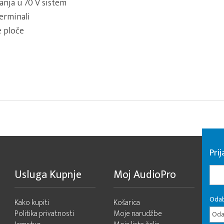
anja u 70 V sistem
terminali
e ploče
Pri
Usluga Kupnje
Moj AudioPro
Odab
Kako kupiti
Košarica
Politika privatnosti
Moje narudžbe
Odab