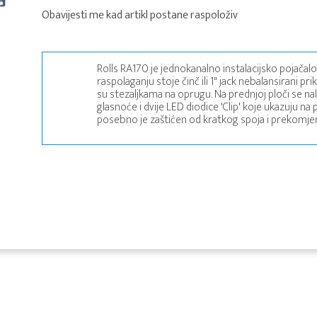
Obavijesti me kad artikl postane raspoloživ
Rolls RA170 je jednokanalno instalacijsko pojačalo
raspolaganju stoje činč ili 1" jack nebalansirani prik
su stezaljkama na oprugu. Na prednjoj ploči se nal
glasnoće i dvije LED diodice 'Clip' koje ukazuju na
posebno je zaštićen od kratkog spoja i prekomje