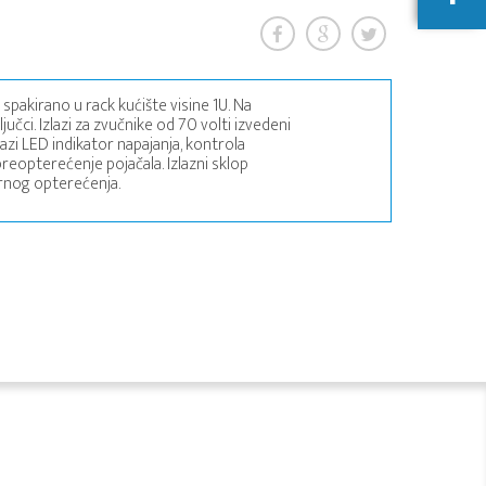
 spakirano u rack kućište visine 1U. Na
ljučci. Izlazi za zvučnike od 70 volti izvedeni
azi LED indikator napajanja, kontrola
 preopterećenje pojačala. Izlazni sklop
rnog opterećenja.