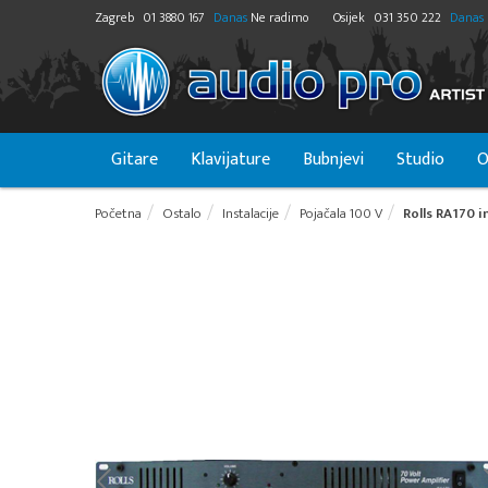
Zagreb
01 3880 167
Danas
Ne radimo
Osijek
031 350 222
Danas
Gitare
Klavijature
Bubnjevi
Studio
O
Početna
Ostalo
Instalacije
Pojačala 100 V
Rolls RA170 i