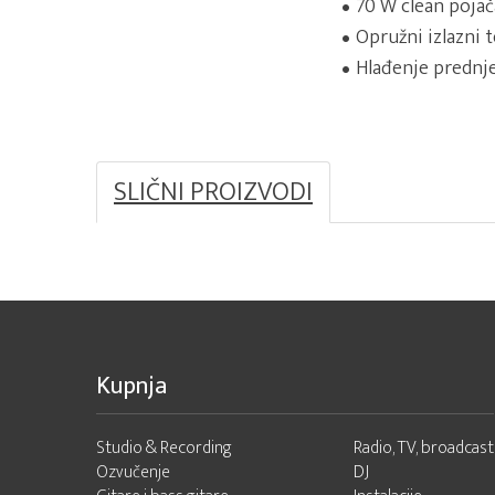
70 W clean pojač
Opružni izlazni 
Hlađenje prednj
SLIČNI PROIZVODI
Kupnja
Studio & Recording
Radio, TV, broadcast
Ozvučenje
DJ