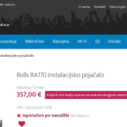
Ne radimo
O nama
Kontakt
Kako kupiti
zvučenje
Mikrofoni
Rasvjeta
HI-FI
DJ
Ostalo
nstalacijsko pojačalo
Rolls RA170 instalacijsko pojačalo
Gotovina / Virman
357,00 €
Vidjeli ste bolju cijenu na nekom drugom mjest
MPC: 420,00 € (-15%)
Isporučivo po narudžbi
Na stanju u: