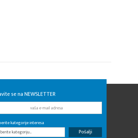
javite se na NEWSLETTER
erite kategorije interesa
erite kategoriju...