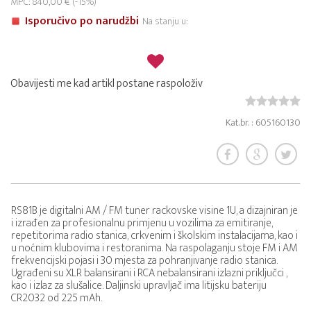
MPC: 840,00 € (-15%)
Isporučivo po narudžbi
Na stanju u:
Obavijesti me kad artikl postane raspoloživ
Kat.br. : 605160130
RS81B je digitalni AM / FM tuner rackovske visine 1U, a dizajniran je
i izrađen za profesionalnu primjenu u vozilima za emitiranje,
repetitorima radio stanica, crkvenim i školskim instalacijama, kao i
u noćnim klubovima i restoranima. Na raspolaganju stoje FM i AM
frekvencijski pojasi i 30 mjesta za pohranjivanje radio stanica.
Ugrađeni su XLR balansirani i RCA nebalansirani izlazni priključci ,
kao i izlaz za slušalice. Daljinski upravljač ima litijsku bateriju
CR2032 od 225 mAh.