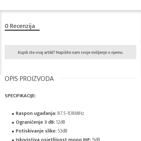
0
Recenzija
Kupili ste ovaj artikl? Napišite nam svoje mišljenje o njemu.
OPIS PROIZVODA
SPECIFIKACIJE:
Raspon ugađanja:
87.5-108MHz
Ograničenje 3 dB:
12dB
Potiskivanje slike:
53dB
Iskoristiva osjetljivost mono IHF:
9dB