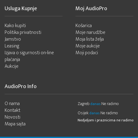
Usluga Kupnje
Moj AudioPro
Kako kupiti
Košarica
Politika privatnosti
Moje narudžbe
Jamstvo
Moja lista želja
Leasing
Moje aukcije
Izjava o sigurnosti on-line
Moji podaci
plaćanja
Aukcije
AudioPro Info
O nama
Zagreb
Ne radimo
danas
Kontakt
Osijek
Ne radimo
danas
Novosti
Nedjeljom i praznicima ne radimo
Mapa sajta