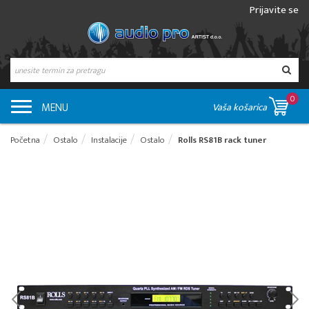
Prijavite se
0
MENU
Vaša košarica
Početna
Ostalo
Instalacije
Ostalo
Rolls RS81B rack tuner