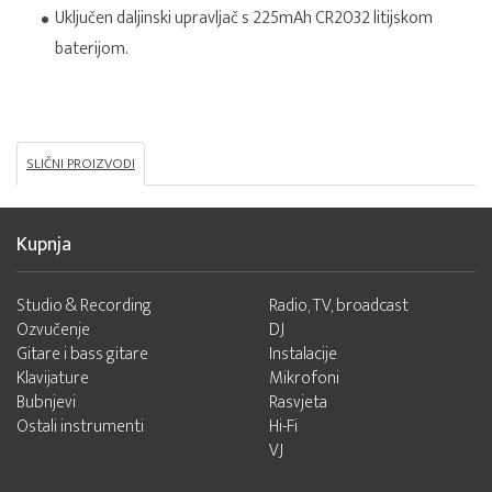
Uključen daljinski upravljač s 225mAh CR2032 litijskom
baterijom.
SLIČNI PROIZVODI
Kupnja
Studio & Recording
Radio, TV, broadcast
Ozvučenje
DJ
Gitare i bass gitare
Instalacije
Klavijature
Mikrofoni
Bubnjevi
Rasvjeta
Ostali instrumenti
Hi-Fi
VJ