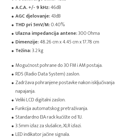
A.C.A. +/- 9 kHz:
46dB
AGC djelovanje:
43dB
THD pri 5mV/M:
0.40%
Ulazna impedancija antene:
300 Ohma
Dimenzije:
48.26 cm x 4.45 cm x 17.78 cm
Težina:
3.2 kg
Mogućnost pohrane do 30 FM i AM postaja.
RDS (Radio Data System) zaslon.
Zadržava pohranjene postavke nakon isključivanja
napajanja.
Veliki LCD digitalni zaslon.
Funkcija automatskog pretraživanja.
Standardno EIA rack kućište od 1U.
3.5mm izlaz za slušalice, XLR izlazi.
LED indikator jačine signala.