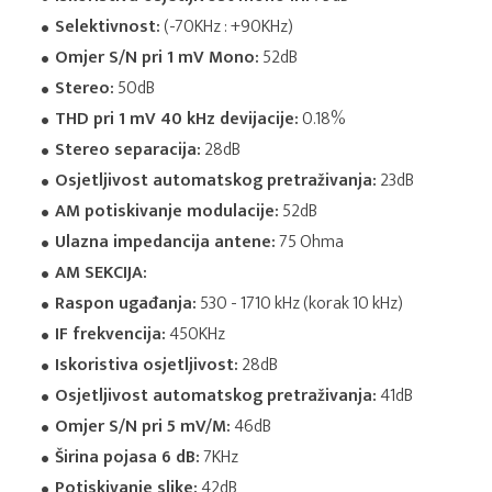
Selektivnost:
(-70KHz : +90KHz)
Omjer S/N pri 1 mV Mono:
52dB
Stereo:
50dB
THD pri 1 mV 40 kHz devijacije:
0.18%
Stereo separacija:
28dB
Osjetljivost automatskog pretraživanja:
23dB
AM potiskivanje modulacije:
52dB
Ulazna impedancija antene:
75 Ohma
AM SEKCIJA:
Raspon ugađanja:
530 - 1710 kHz (korak 10 kHz)
IF frekvencija:
450KHz
Iskoristiva osjetljivost:
28dB
Osjetljivost automatskog pretraživanja:
41dB
Omjer S/N pri 5 mV/M:
46dB
Širina pojasa 6 dB:
7KHz
Potiskivanje slike:
42dB