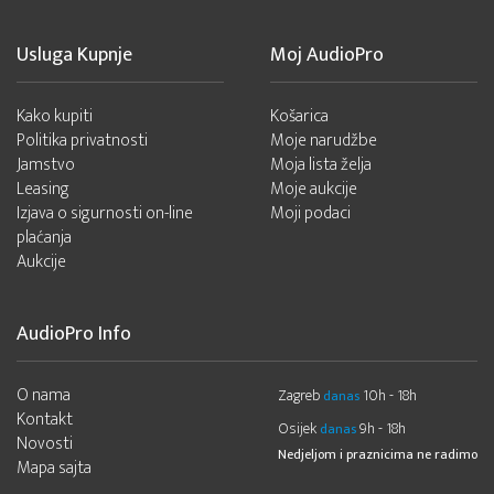
Usluga Kupnje
Moj AudioPro
Kako kupiti
Košarica
Politika privatnosti
Moje narudžbe
Jamstvo
Moja lista želja
Leasing
Moje aukcije
Izjava o sigurnosti on-line
Moji podaci
plaćanja
Aukcije
AudioPro Info
O nama
Zagreb
10h - 18h
danas
Kontakt
Osijek
9h - 18h
danas
Novosti
Nedjeljom i praznicima ne radimo
Mapa sajta