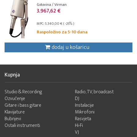
Gotovina / Virman
3.967,62 €
MPC: 5.340,00 € ( -26% )
Raspoloživo za 5-10 dana
dodaj u košaricu
Kupnja
Studio & Recording
Radio, TV, broadcast
Ozvučenje
DJ
Gitare i bass gitare
Instalacije
Klavijature
Mikrofoni
Bubnjevi
Rasvjeta
Ostali instrumenti
Hi-Fi
VJ