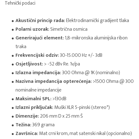
Tehnički podaci
Akustični princip rada:
Elektrodinamički gradijent tlaka
Polarni uzorak:
Simetrična osmica
Generirajući element:
1,8-mikronska aluminijska ribon
traka
Frekvencijski odziv:
30-15.000 Hz +/- 3dB
Osjetljivost:
> -52 dBv Re. 1v/pa
Izlazna impedancija:
300 Ohma @ 1K (nominalno)
Nazivna impedancija opterećenja:
>1500 Ohma @ 300
nominalne impedancije
Maksimalni SPL:
>130dB
Izlazni priključak:
Muški XLR 5-pinski (stereo*)
Dimenzije:
206 mm D x 25 mm Š
Težina:
369 grama
Završnica:
Mat crni krom, mat satenski nikal (opcionalno)