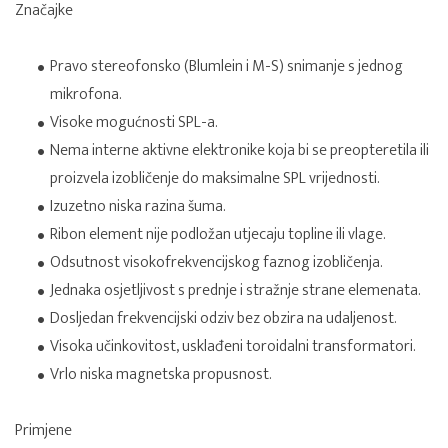
Značajke
Pravo stereofonsko (Blumlein i M-S) snimanje s jednog
mikrofona.
Visoke mogućnosti SPL-a.
Nema interne aktivne elektronike koja bi se preopteretila ili
proizvela izobličenje do maksimalne SPL vrijednosti.
Izuzetno niska razina šuma.
Ribon element nije podložan utjecaju topline ili vlage.
Odsutnost visokofrekvencijskog faznog izobličenja.
Jednaka osjetljivost s prednje i stražnje strane elemenata.
Dosljedan frekvencijski odziv bez obzira na udaljenost.
Visoka učinkovitost, usklađeni toroidalni transformatori.
Vrlo niska magnetska propusnost.
Primjene