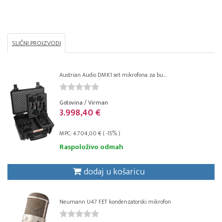
SLIČNI PROIZVODI
Austrian Audio DMK1 set mikrofona za bu...
Gotovina / Virman
3.998,40 €
MPC: 4.704,00 € ( -15% )
Raspoloživo odmah
dodaj u košaricu
Neumann U47 FET kondenzatorski mikrofon