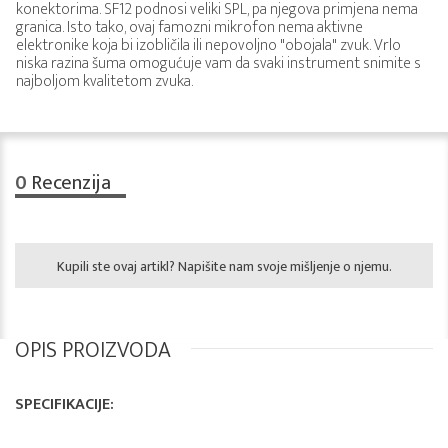
konektorima. SF12 podnosi veliki SPL, pa njegova primjena nema
granica. Isto tako, ovaj famozni mikrofon nema aktivne
elektronike koja bi izobličila ili nepovoljno "obojala" zvuk. Vrlo
niska razina šuma omogućuje vam da svaki instrument snimite s
najboljom kvalitetom zvuka.
0
Recenzija
Kupili ste ovaj artikl? Napišite nam svoje mišljenje o njemu.
OPIS PROIZVODA
SPECIFIKACIJE: