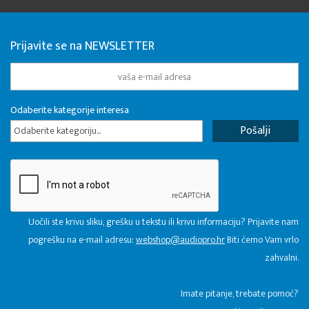
Prijavite se na NEWSLETTER
Odaberite kategorije interesa
Odaberite kategoriju...
Uočili ste krivu sliku, grešku u tekstu ili krivu informaciju? Prijavite nam
pogrešku na e-mail adresu:
webshop@audiopro.hr
Biti ćemo Vam vrlo
zahvalni.
​Imate pitanje, trebate pomoć?