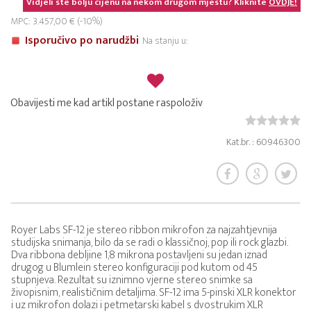
Vidjeli ste bolju cijenu na nekom drugom mjestu? Kliknite
OVDJE!
MPC: 3.457,00 € (-10%)
Isporučivo po narudžbi
Na stanju u:
Obavijesti me kad artikl postane raspoloživ
Kat.br. : 60946300
Royer Labs SF-12 je stereo ribbon mikrofon za najzahtjevnija
studijska snimanja, bilo da se radi o klassičnoj, pop ili rock glazbi.
Dva ribbona debljine 1,8 mikrona postavljeni su jedan iznad
drugog u Blumlein stereo konfiguraciji pod kutom od 45
stupnjeva. Rezultat su iznimno vjerne stereo snimke sa
živopisnim, realističnim detaljima. SF-12 ima 5-pinski XLR konektor
i uz mikrofon dolazi i petmetarski kabel s dvostrukim XLR