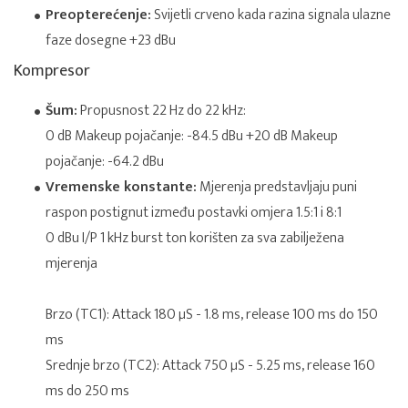
Preopterećenje:
Svijetli crveno kada razina signala ulazne
faze dosegne +23 dBu
Kompresor
Šum:
Propusnost 22 Hz do 22 kHz:
0 dB Makeup pojačanje: -84.5 dBu +20 dB Makeup
pojačanje: -64.2 dBu
Vremenske konstante:
Mjerenja predstavljaju puni
raspon postignut između postavki omjera 1.5:1 i 8:1
0 dBu I/P 1 kHz burst ton korišten za sva zabilježena
mjerenja
Brzo (TC1): Attack 180 µS - 1.8 ms, release 100 ms do 150
ms
Srednje brzo (TC2): Attack 750 µS - 5.25 ms, release 160
ms do 250 ms