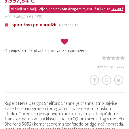
3.997,84 €
Vidjeli ste bolju cijenu na nekom drugom mjestu? Kliknite
OVDJE!
MPC: 5.469,00 € (-27%)
Isporučivo po narudžbi
Na stanju u:
Obavijesti me kad artikl postane raspoloživ
Kat.br. : 61132222
Rupert Neve Designs Shelford Channel je channel strip najviše
klase te je nadograđen i prilagođen suvremenom tonskom
studiju. Opremljen je najnovijim mikrofonskim pretpojačalom s
transformatorom u A klasi, najboljim EQ-om preuzetog s modela
Shelford 5052 i kompresorom s tzv. 'diode-bridge' načinom rada.