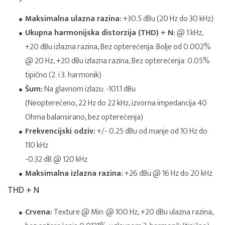
Maksimalna ulazna razina:
+30.5 dBu (20 Hz do 30 kHz)
Ukupna harmonijska distorzija (THD) + N:
@ 1 kHz,
+20 dBu izlazna razina, Bez opterećenja: Bolje od 0.002%
@ 20 Hz, +20 dBu izlazna razina, Bez opterećenja: 0.05%
tipično (2. i 3. harmonik)
Šum:
Na glavnom izlazu: -101.1 dBu
(Neopterećeno, 22 Hz do 22 kHz, izvorna impedancija 40
Ohma balansirano, bez opterećenja)
Frekvencijski odziv:
+/- 0.25 dBu od manje od 10 Hz do
110 kHz
-0.32 dB @ 120 kHz
Maksimalna izlazna razina:
+26 dBu @ 16 Hz do 20 kHz
THD + N
Crvena:
Texture @ Min: @ 100 Hz, +20 dBu ulazna razina,