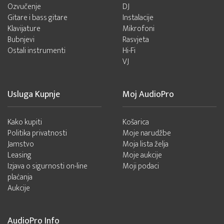
Ozvučenje
DJ
Gitare i bass gitare
Instalacije
Klavijature
Mikrofoni
Bubnjevi
Rasvjeta
Ostali instrumenti
Hi-Fi
VJ
Usluga Kupnje
Moj AudioPro
Kako kupiti
Košarica
Politika privatnosti
Moje narudžbe
Jamstvo
Moja lista želja
Leasing
Moje aukcije
Izjava o sigurnosti on-line
Moji podaci
plaćanja
Aukcije
AudioPro Info