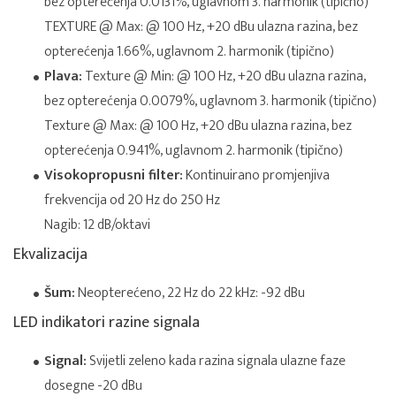
bez opterećenja 0.0131%, uglavnom 3. harmonik (tipično)
TEXTURE @ Max: @ 100 Hz, +20 dBu ulazna razina, bez
opterećenja 1.66%, uglavnom 2. harmonik (tipično)
Plava:
Texture @ Min: @ 100 Hz, +20 dBu ulazna razina,
bez opterećenja 0.0079%, uglavnom 3. harmonik (tipično)
Texture @ Max: @ 100 Hz, +20 dBu ulazna razina, bez
opterećenja 0.941%, uglavnom 2. harmonik (tipično)
Visokopropusni filter:
Kontinuirano promjenjiva
frekvencija od 20 Hz do 250 Hz
Nagib: 12 dB/oktavi
Ekvalizacija
Šum:
Neopterećeno, 22 Hz do 22 kHz: -92 dBu
LED indikatori razine signala
Signal:
Svijetli zeleno kada razina signala ulazne faze
dosegne -20 dBu