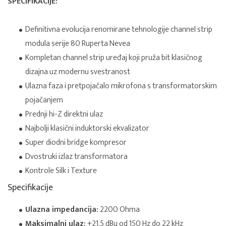
SPECIFIKACIJE:
Definitivna evolucija renomirane tehnologije channel strip
modula serije 80 Ruperta Nevea
Kompletan channel strip uređaj koji pruža bit klasičnog
dizajna uz modernu svestranost
Ulazna faza i pretpojačalo mikrofona s transformatorskim
pojačanjem
Prednji hi-Z direktni ulaz
Najbolji klasični induktorski ekvalizator
Super diodni bridge kompresor
Dvostruki izlaz transformatora
Kontrole Silk i Texture
Specifikacije
Ulazna impedancija:
2200 Ohma
Maksimalni ulaz:
+21.5 dBu od 150 Hz do 22 kHz