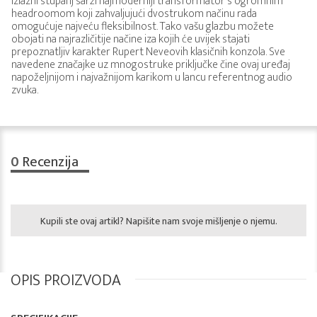
Izlazni stupanj sarži najmoderniji transformator s ogromnim
headroomom koji zahvaljujući dvostrukom načinu rada
omogućuje najveću fleksibilnost. Tako vašu glazbu možete
obojati na najrazličitije načine iza kojih će uvijek stajati
prepoznatljiv karakter Rupert Neveovih klasičnih konzola. Sve
navedene značajke uz mnogostruke priključke čine ovaj uređaj
napoželjnijom i najvažnijom karikom u lancu referentnog audio
zvuka.
0
Recenzija
Kupili ste ovaj artikl? Napišite nam svoje mišljenje o njemu.
OPIS PROIZVODA