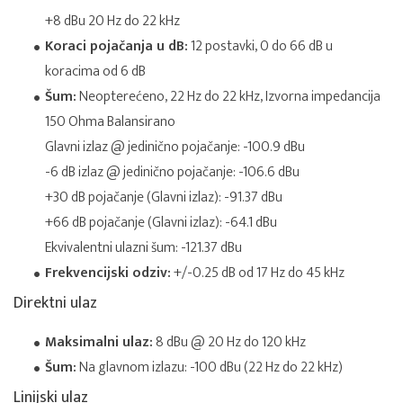
+8 dBu 20 Hz do 22 kHz
Koraci pojačanja u dB:
12 postavki, 0 do 66 dB u
koracima od 6 dB
Šum:
Neopterećeno, 22 Hz do 22 kHz, Izvorna impedancija
150 Ohma Balansirano
Glavni izlaz @ jedinično pojačanje: -100.9 dBu
-6 dB izlaz @ jedinično pojačanje: -106.6 dBu
+30 dB pojačanje (Glavni izlaz): -91.37 dBu
+66 dB pojačanje (Glavni izlaz): -64.1 dBu
Ekvivalentni ulazni šum: -121.37 dBu
Frekvencijski odziv:
+/-0.25 dB od 17 Hz do 45 kHz
Direktni ulaz
Maksimalni ulaz:
8 dBu @ 20 Hz do 120 kHz
Šum:
Na glavnom izlazu: -100 dBu (22 Hz do 22 kHz)
Linijski ulaz