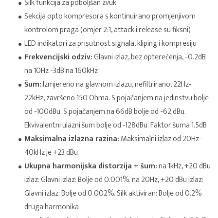
Silk funkcija za poboljšan zvuk
Sekcija opto kompresora s kontinuirano promjenjivom
kontrolom praga (omjer 2:1, attack i release su fiksni)
LED indikatori za prisutnost signala, kliping i kompresiju
Frekvencijski odziv:
Glavni izlaz, bez opterećenja, -0.2dB
na 10Hz -3dB na 160kHz
Šum:
Izmjereno na glavnom izlazu, nefiltrirano, 22Hz-
22kHz, završeno 150 Ohma. S pojačanjem na jedinstvu bolje
od -100dBu. S pojačanjem na 66dB bolje od -62 dBu.
Ekvivalentni ulazni šum bolje od -128dBu. Faktor šuma 1.5dB
Maksimalna izlazna razina:
Maksimalni izlaz od 20Hz-
40kHz je +23 dBu
Ukupna harmonijska distorzija + šum:
na 1kHz, +20 dBu
izlaz: Glavni izlaz: Bolje od 0.001%. na 20Hz, +20 dBu izlaz:
Glavni izlaz: Bolje od 0.002%. Silk aktiviran: Bolje od 0.2%
druga harmonika