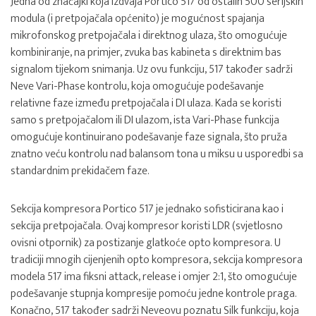
Jedna od značajki koja izdvaja Portico 517 od ostalih 500 serijskih
modula (i pretpojačala općenito) je mogućnost spajanja
mikrofonskog pretpojačala i direktnog ulaza, što omogućuje
kombiniranje, na primjer, zvuka bas kabineta s direktnim bas
signalom tijekom snimanja. Uz ovu funkciju, 517 također sadrži
Neve Vari-Phase kontrolu, koja omogućuje podešavanje
relativne faze između pretpojačala i DI ulaza. Kada se koristi
samo s pretpojačalom ili DI ulazom, ista Vari-Phase funkcija
omogućuje kontinuirano podešavanje faze signala, što pruža
znatno veću kontrolu nad balansom tona u miksu u usporedbi sa
standardnim prekidačem faze.
Sekcija kompresora Portico 517 je jednako sofisticirana kao i
sekcija pretpojačala. Ovaj kompresor koristi LDR (svjetlosno
ovisni otpornik) za postizanje glatkoće opto kompresora. U
tradiciji mnogih cijenjenih opto kompresora, sekcija kompresora
modela 517 ima fiksni attack, release i omjer 2:1, što omogućuje
podešavanje stupnja kompresije pomoću jedne kontrole praga.
Konačno, 517 također sadrži Neveovu poznatu Silk funkciju, koja