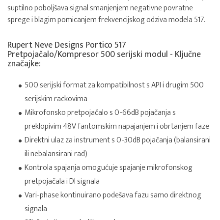
suptilno poboljšava signal smanjenjem negativne povratne
sprege i blagim pomicanjem frekvencijskog odziva modela 517.
Rupert Neve Designs Portico 517
Pretpojačalo/Kompresor 500 serijski modul - Ključne
značajke:
500 serijski format za kompatibilnost s API i drugim 500
serijskim rackovima
Mikrofonsko pretpojačalo s 0-66dB pojačanja s
preklopivim 48V fantomskim napajanjem i obrtanjem faze
Direktni ulaz za instrument s 0-30dB pojačanja (balansirani
ili nebalansirani rad)
Kontrola spajanja omogućuje spajanje mikrofonskog
pretpojačala i DI signala
Vari-phase kontinuirano podešava fazu samo direktnog
signala