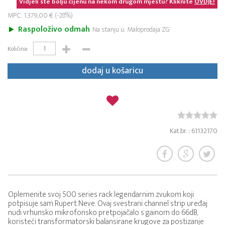
Vidjeli ste bolju cijenu na nekom drugom mjestu? Kliknite
OVDJE!
MPC: 1.379,00 € (-28%)
Raspoloživo odmah
Na stanju u: Maloprodaja ZG
Količina:
dodaj u košaricu
Kat.br. : 61132170
Oplemenite svoj 500 series rack legendarnim zvukom koji
potpisuje sam Rupert Neve. Ovaj svestrani channel strip uređaj
nudi vrhunsko mikrofonsko pretpojačalo s gainom do 66dB,
koristeći transformatorski balansirane krugove za postizanje