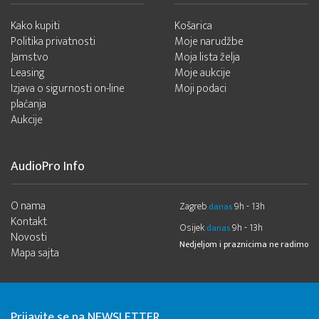
Kako kupiti
Košarica
Politika privatnosti
Moje narudžbe
Jamstvo
Moja lista želja
Leasing
Moje aukcije
Izjava o sigurnosti on-line
Moji podaci
plaćanja
Aukcije
AudioPro Info
O nama
Zagreb
9h - 13h
danas
Kontakt
Osijek
9h - 13h
danas
Novosti
Nedjeljom i praznicima ne radimo
Mapa sajta
Prijavite se na NEWSLETTER