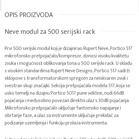
OPIS PROIZVODA
Neve modul za 500 serijski rack
Prvi 500 serijski modul koji je dizajnirao Rupert Neve, Portico 517
mikrofonsko pretpojačalo/kompresor, donosi visoku kvalitetu
zvuka i mogućnost oblikovanja tona u 500 serijski rack. U skladu
s visokim standardima Rupert Neve Designs, Portico 517 sadrži
sklopove s transformatorskom spregom za neiskvaren zvuk i
svestran skup značajki. Sekcija pretpojačala modela 517, koja se
usko temelji na dizajnu Portico 5017 pune veličine, nudi 66dB
pojačanja i međusobno povezan direktni ulaz s 30dB pojačanja.
Mikrofonsko pretpojačalo uključuje fantomsko napajanje i
obrtanje faze, a ulaz za instrumente uključuje prekidač za
podizanje uzemljenja i funkciju prolaza instrumenta.