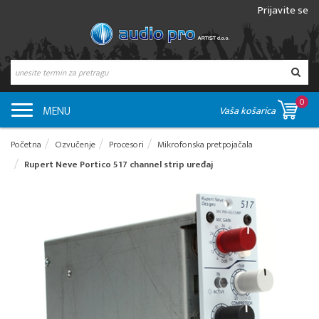
Prijavite se
0
MENU
Vaša košarica
Početna
Ozvučenje
Procesori
Mikrofonska pretpojačala
Rupert Neve Portico 517 channel strip uređaj