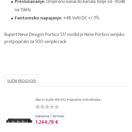
Preslušavanje:
Izmjereno kanal do kanala: Bolje od -90dB
na 15kHz
Fantomsko napajanje:
+48 Volti DC +/-1%
Rupert Neve Designs Portico 517 modul je Neve Portico serijsko
pretpojačalo za 500 serijski rack.
SLIČNI PROIZVODI
Warm Audio WA-412 4-kanalno mikrofonsko...
Gotovina / Virman
1.244,78 €