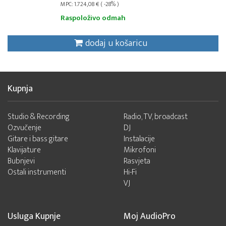
MPC: 1.724,08 € ( -28% )
Raspoloživo odmah
dodaj u košaricu
Kupnja
Studio & Recording
Radio, TV, broadcast
Ozvučenje
DJ
Gitare i bass gitare
Instalacije
Klavijature
Mikrofoni
Bubnjevi
Rasvjeta
Ostali instrumenti
Hi-Fi
VJ
Usluga Kupnje
Moj AudioPro