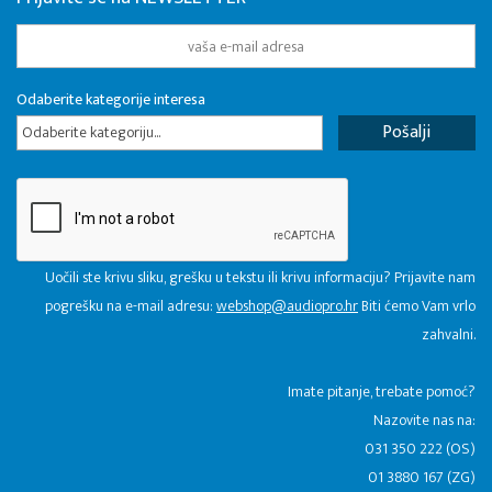
Odaberite kategorije interesa
Odaberite kategoriju...
Uočili ste krivu sliku, grešku u tekstu ili krivu informaciju? Prijavite nam
pogrešku na e-mail adresu:
webshop@audiopro.hr
Biti ćemo Vam vrlo
zahvalni.
​Imate pitanje, trebate pomoć?
Nazovite nas na:
031 350 222 (OS)
01 3880 167 (ZG)