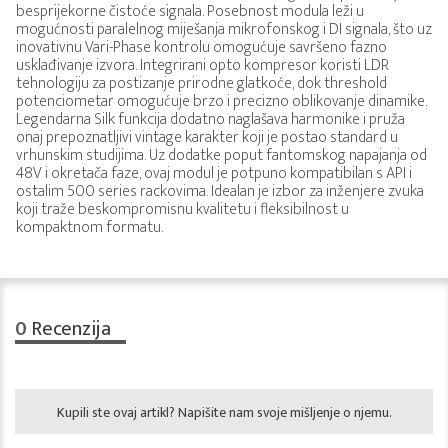
besprijekorne čistoće signala. Posebnost modula leži u
mogućnosti paralelnog miješanja mikrofonskog i DI signala, što uz
inovativnu Vari-Phase kontrolu omogućuje savršeno fazno
usklađivanje izvora. Integrirani opto kompresor koristi LDR
tehnologiju za postizanje prirodne glatkoće, dok threshold
potenciometar omogućuje brzo i precizno oblikovanje dinamike.
Legendarna Silk funkcija dodatno naglašava harmonike i pruža
onaj prepoznatljivi vintage karakter koji je postao standard u
vrhunskim studijima. Uz dodatke poput fantomskog napajanja od
48V i okretača faze, ovaj modul je potpuno kompatibilan s API i
ostalim 500 series rackovima. Idealan je izbor za inženjere zvuka
koji traže beskompromisnu kvalitetu i fleksibilnost u
kompaktnom formatu.
0
Recenzija
Kupili ste ovaj artikl? Napišite nam svoje mišljenje o njemu.