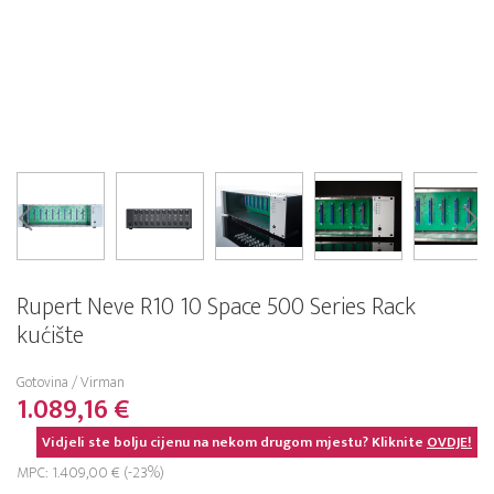
Rupert Neve R10 10 Space 500 Series Rack
kućište
Gotovina / Virman
1.089,16 €
Vidjeli ste bolju cijenu na nekom drugom mjestu? Kliknite
OVDJE!
MPC: 1.409,00 € (-23%)