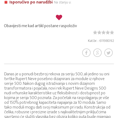
Isporučivo po narudžbi
Na stanju u:
Obavijesti me kad artikl postane raspoloživ
Kat.br. : 61198092
Danas je u ponudi bezbroj rekova za seriju 500, ali jedino su oni
tvrtke Rupert Neve posebno dizajnirani za module iz njihove
serije 500. Nakon dugog istraživanja s novim dizajnom
transformatora i pojačala, novi rek Rupert Neve Designs 500
nudi vrhunske karakteristike uz fleksibilnost i dostupnost po
kojima je serija 500 poznata. Za početak na raspolaganju je više
od 150% potrebnog kapaciteta napajanja za 10 modula. Samo
tako moduli mogu dati svoj maksimum pri radu. Konstrukcija od
čelika, robusne i precizne izrade s najkvalitetnijim priključcima
savršeno će služiti vlasnika bez obzira koliko puta bude mijenjao