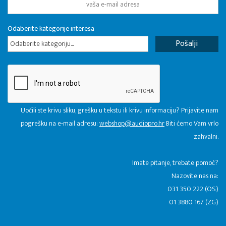
Odaberite kategorije interesa
Odaberite kategoriju...
Uočili ste krivu sliku, grešku u tekstu ili krivu informaciju? Prijavite nam
pogrešku na e-mail adresu:
webshop@audiopro.hr
Biti ćemo Vam vrlo
zahvalni.
​Imate pitanje, trebate pomoć?
Nazovite nas na:
031 350 222 (OS)
01 3880 167 (ZG)