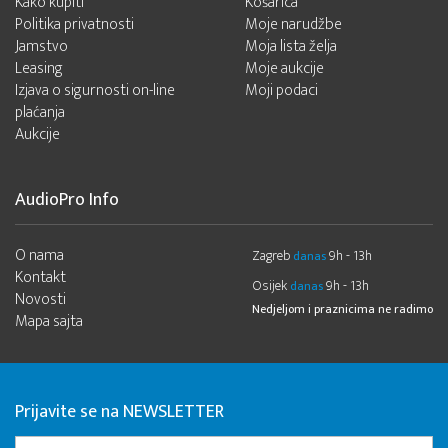
Kako kupiti
Košarica
Politika privatnosti
Moje narudžbe
Jamstvo
Moja lista želja
Leasing
Moje aukcije
Izjava o sigurnosti on-line
Moji podaci
plaćanja
Aukcije
AudioPro Info
O nama
Zagreb
9h - 13h
danas
Kontakt
Osijek
9h - 13h
danas
Novosti
Nedjeljom i praznicima ne radimo
Mapa sajta
Prijavite se na NEWSLETTER