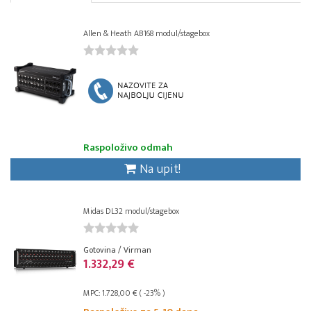
Allen & Heath AB168 modul/stagebox
Raspoloživo odmah
Na upit!
Midas DL32 modul/stagebox
Gotovina / Virman
1.332,29 €
MPC: 1.728,00 € ( -23% )