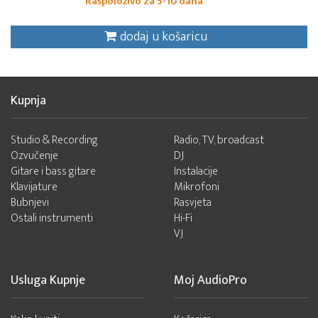
Raspoloživo za 5-10 dana
dodaj u košaricu
Kupnja
Studio & Recording
Radio, TV, broadcast
Ozvučenje
DJ
Gitare i bass gitare
Instalacije
Klavijature
Mikrofoni
Bubnjevi
Rasvjeta
Ostali instrumenti
Hi-Fi
VJ
Usluga Kupnje
Moj AudioPro