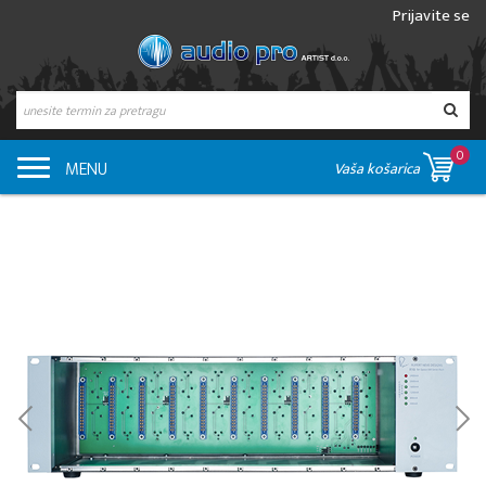
Prijavite se
0
MENU
Vaša košarica