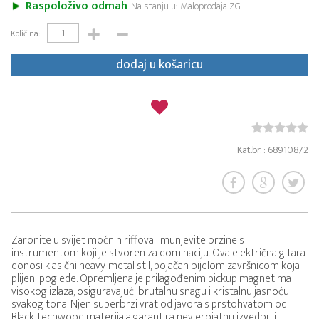
Raspoloživo odmah
Na stanju u: Maloprodaja ZG
Količina:
dodaj u košaricu
Kat.br. : 68910872
Zaronite u svijet moćnih riffova i munjevite brzine s
instrumentom koji je stvoren za dominaciju. Ova električna gitara
donosi klasični heavy-metal stil, pojačan bijelom završnicom koja
plijeni poglede. Opremljena je prilagođenim pickup magnetima
visokog izlaza, osiguravajući brutalnu snagu i kristalnu jasnoću
svakog tona. Njen superbrzi vrat od javora s prstohvatom od
Black Techwood materijala garantira nevjerojatnu izvedbu i