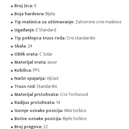
Broj žica:
6
Boja hardvera:
Bijela
Tip mašinica za uštimavanje:
Zatvorene crne mašinice
Ugađanje:
E Standard
Tip poklopca truss roda:
Crni standardni
Skala:
24
Oblik vrata:
C Solar
Materijal vrata:
Javor
Kobilica:
PPS
Način spajanja:
Vijčani
Truss rod:
Standardni
Materijal prstohvata:
Crni Techwood
Radijus prstohvata:
14
Gornje oznake pozicija:
Mini točkice
Bočne oznake pozicija:
Bijele točkice
Broj pragova:
22