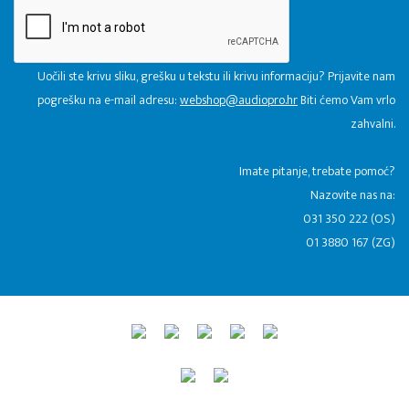
Uočili ste krivu sliku, grešku u tekstu ili krivu informaciju? Prijavite nam
pogrešku na e-mail adresu:
webshop@audiopro.hr
Biti ćemo Vam vrlo
zahvalni.
​Imate pitanje, trebate pomoć?
Nazovite nas na:
031 350 222 (OS)
01 3880 167 (ZG)