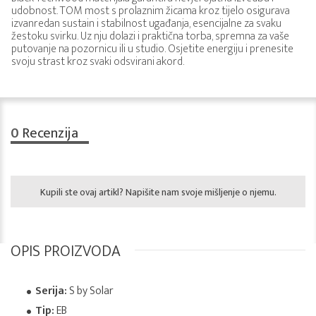
udobnost. TOM most s prolaznim žicama kroz tijelo osigurava
izvanredan sustain i stabilnost ugađanja, esencijalne za svaku
žestoku svirku. Uz nju dolazi i praktična torba, spremna za vaše
putovanje na pozornicu ili u studio. Osjetite energiju i prenesite
svoju strast kroz svaki odsvirani akord.
0
Recenzija
Kupili ste ovaj artikl? Napišite nam svoje mišljenje o njemu.
OPIS PROIZVODA
Serija:
S by Solar
Tip:
EB