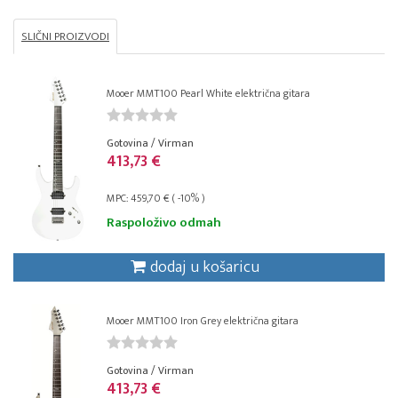
SLIČNI PROIZVODI
Mooer MMT100 Pearl White električna gitara
Gotovina / Virman
413,73 €
MPC: 459,70 € ( -10% )
Raspoloživo odmah
dodaj u košaricu
Mooer MMT100 Iron Grey električna gitara
Gotovina / Virman
413,73 €