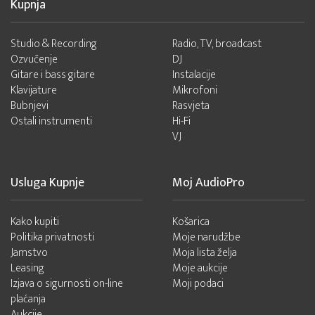
Kupnja
Studio & Recording
Radio, TV, broadcast
Ozvučenje
DJ
Gitare i bass gitare
Instalacije
Klavijature
Mikrofoni
Bubnjevi
Rasvjeta
Ostali instrumenti
Hi-Fi
VJ
Usluga Kupnje
Moj AudioPro
Kako kupiti
Košarica
Politika privatnosti
Moje narudžbe
Jamstvo
Moja lista želja
Leasing
Moje aukcije
Izjava o sigurnosti on-line
Moji podaci
plaćanja
Aukcije