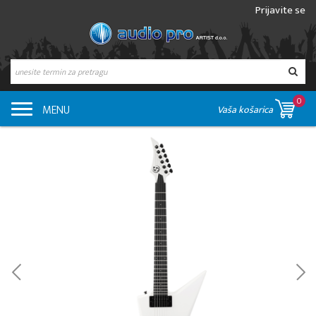
Prijavite se
0
MENU
Vaša košarica