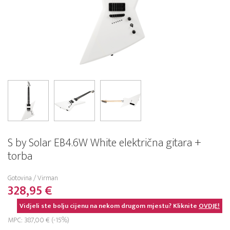
S by Solar EB4.6W White električna gitara +
torba
Gotovina / Virman
328,95 €
Vidjeli ste bolju cijenu na nekom drugom mjestu? Kliknite
OVDJE!
MPC: 387,00 € (-15%)