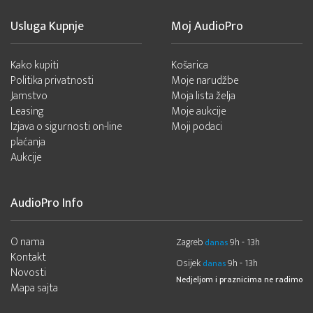
Usluga Kupnje
Moj AudioPro
Kako kupiti
Košarica
Politika privatnosti
Moje narudžbe
Jamstvo
Moja lista želja
Leasing
Moje aukcije
Izjava o sigurnosti on-line
Moji podaci
plaćanja
Aukcije
AudioPro Info
O nama
Zagreb
9h - 13h
danas
Kontakt
Osijek
9h - 13h
danas
Novosti
Nedjeljom i praznicima ne radimo
Mapa sajta