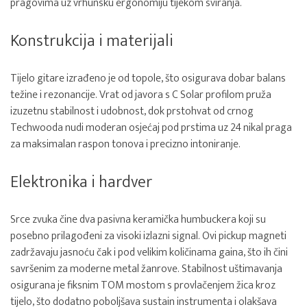
pragovima uz vrhunsku ergonomiju tijekom sviranja.
Konstrukcija i materijali
Tijelo gitare izrađeno je od topole, što osigurava dobar balans
težine i rezonancije. Vrat od javora s C Solar profilom pruža
izuzetnu stabilnost i udobnost, dok prstohvat od crnog
Techwooda nudi moderan osjećaj pod prstima uz 24 nikal praga
za maksimalan raspon tonova i precizno intoniranje.
Elektronika i hardver
Srce zvuka čine dva pasivna keramička humbuckera koji su
posebno prilagođeni za visoki izlazni signal. Ovi pickup magneti
zadržavaju jasnoću čak i pod velikim količinama gaina, što ih čini
savršenim za moderne metal žanrove. Stabilnost uštimavanja
osigurana je fiksnim TOM mostom s provlačenjem žica kroz
tijelo, što dodatno poboljšava sustain instrumenta i olakšava