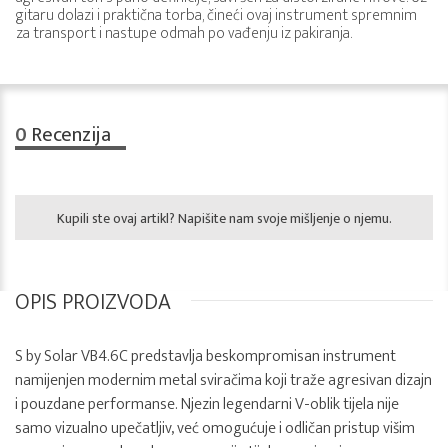
gitaru dolazi i praktična torba, čineći ovaj instrument spremnim
za transport i nastupe odmah po vađenju iz pakiranja.
0
Recenzija
Kupili ste ovaj artikl? Napišite nam svoje mišljenje o njemu.
OPIS PROIZVODA
S by Solar VB4.6C predstavlja beskompromisan instrument
namijenjen modernim metal sviračima koji traže agresivan dizajn
i pouzdane performanse. Njezin legendarni V-oblik tijela nije
samo vizualno upečatljiv, već omogućuje i odličan pristup višim