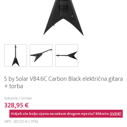
S by Solar VB4.6C Carbon Black električna gitara
+ torba
Gotovina / Virman
328,95 €
Vidjeli ste bolju cijenu na nekom drugom mjestu? Kliknite
OVDJE!
MPC: 387,00 € (-15%)