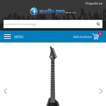
Prijavite se
0
MENU
Vaša košarica