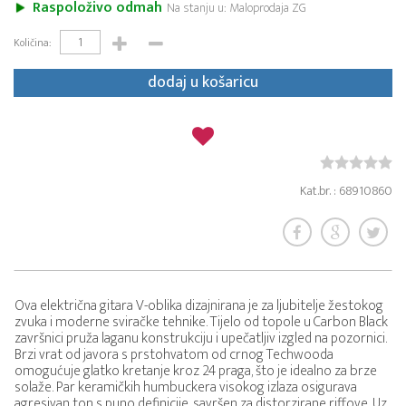
Raspoloživo odmah
Na stanju u: Maloprodaja ZG
Količina:
dodaj u košaricu
Kat.br. : 68910860
Ova električna gitara V-oblika dizajnirana je za ljubitelje žestokog
zvuka i moderne sviračke tehnike. Tijelo od topole u Carbon Black
završnici pruža laganu konstrukciju i upečatljiv izgled na pozornici.
Brzi vrat od javora s prstohvatom od crnog Techwooda
omogućuje glatko kretanje kroz 24 praga, što je idealno za brze
solaže. Par keramičkih humbuckera visokog izlaza osigurava
agresivan ton s puno definicije, savršen za distorzirane riffove. Uz