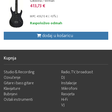
Gotovina / Virman
413,73 €
MPC: 459,70 € ( -10% )
Raspoloživo odmah
dodaj u košaricu
Kupnja
Studio & Recording
Radio, TV, broadcast
Ozvučenje
DJ
Gitare i bass gitare
Instalacije
Klavijature
Mikrofoni
Bubnjevi
Rasvjeta
Ostali instrumenti
Hi-Fi
VJ