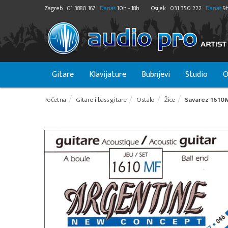
Zagreb
01 3880 167
Danas
10h - 18h
Osijek
031 350 222
Danas
9h
Gitare
Klavijature
Bubnjevi
Studio
O
Početna
Gitare i bass gitare
Ostalo
Žice
Savarez 1610M