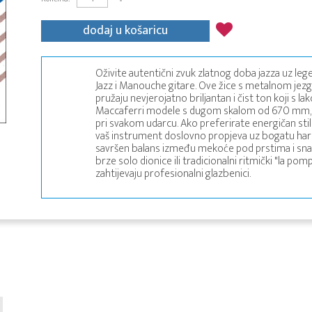
dodaj u košaricu
Oživite autentični zvuk zlatnog doba jazza uz leg
Jazz i Manouche gitare. Ove žice s metalnom j
pružaju nevjerojatno briljantan i čist ton koji s l
Maccaferri modele s dugom skalom od 670 mm, os
pri svakom udarcu. Ako preferirate energičan stil 
vaš instrument doslovno propjeva uz bogatu harm
savršen balans između mekoće pod prstima i snažn
brze solo dionice ili tradicionalni ritmički "la po
zahtijevaju profesionalni glazbenici.