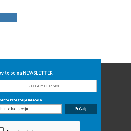
javite se na NEWSLETTER
erite kategorije interesa
erite kategoriju...