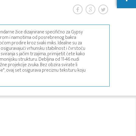
endarne žice dizajnirane specifično za Gypsy
ezgrom i namotima od posrebrenog bakra
akoćom prodire kroz svaki miks. Idealne su za
iguravajući vrhunsku stabilnost i čvrstoću
sviranja s jačim trzajima, primijetit ćete kako
onijsku strukturu. Debljina od 11-46 nudi
e projekcije zvuka. Bez obzira svirate li
mpe", ovaj set osigurava preciznu teksturu koju