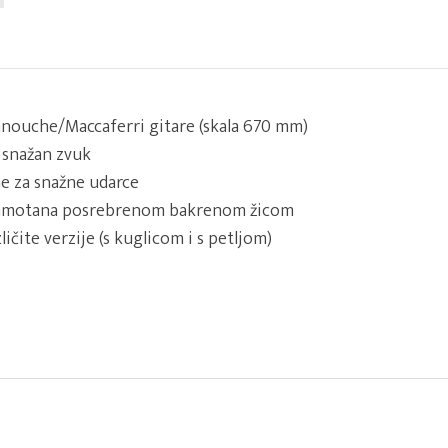
anouche/Maccaferri gitare (skala 670 mm)
, snažan zvuk
e za snažne udarce
namotana posrebrenom bakrenom žicom
ičite verzije (s kuglicom i s petljom)