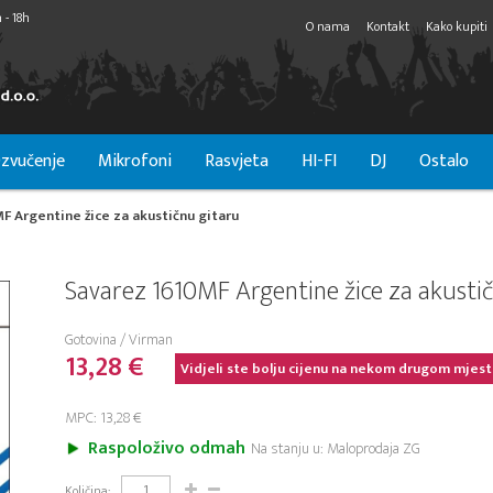
 - 18h
O nama
Kontakt
Kako kupiti
zvučenje
Mikrofoni
Rasvjeta
HI-FI
DJ
Ostalo
F Argentine žice za akustičnu gitaru
Savarez 1610MF Argentine žice za akusti
Gotovina / Virman
13,28 €
Vidjeli ste bolju cijenu na nekom drugom mjest
MPC: 13,28 €
Raspoloživo odmah
Na stanju u: Maloprodaja ZG
Količina: