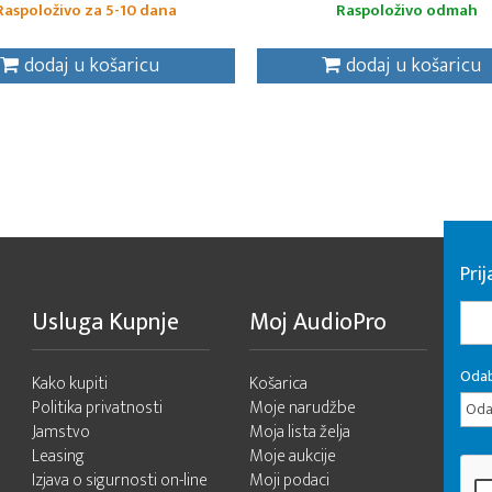
Raspoloživo za 5-10 dana
Raspoloživo odmah
dodaj u košaricu
dodaj u košaricu
Pri
Usluga Kupnje
Moj AudioPro
Odab
Kako kupiti
Košarica
Politika privatnosti
Moje narudžbe
Odab
Jamstvo
Moja lista želja
Leasing
Moje aukcije
Izjava o sigurnosti on-line
Moji podaci