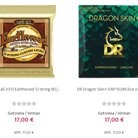
Ball 2013 Earthwood 12-string 80/...
DR Dragon Skin+ DAP-10/48 žice za 
Gotovina / Virman
Gotovina / Virman
17,00 €
17,00 €
MPC: 17,00 €
MPC: 17,00 €