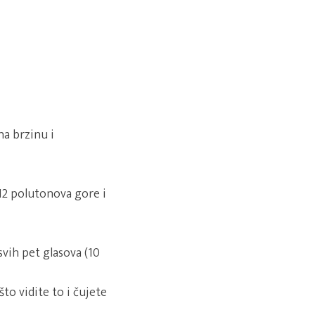
na brzinu i
12 polutonova gore i
vih pet glasova (10
to vidite to i čujete