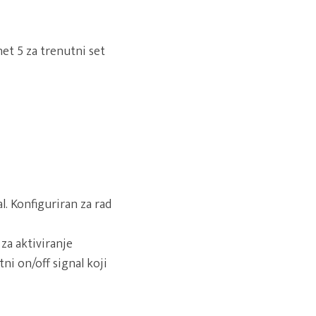
et 5 za trenutni set
l. Konfiguriran za rad
 za aktiviranje
ni on/off signal koji