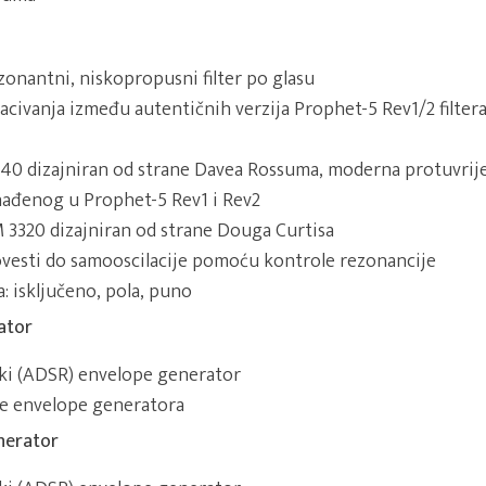
zonantni, niskopropusni filter po glasu
ivanja između autentičnih verzija Prophet-5 Rev1/2 filtera
 2140 dizajniran od strane Davea Rossuma, moderna protuvri
nađenog u Prophet-5 Rev1 i Rev2
EM 3320 dizajniran od strane Douga Curtisa
ovesti do samooscilacije pomoću kontrole rezonancije
: isključeno, pola, puno
ator
ki (ADSR) envelope generator
ne envelope generatora
nerator