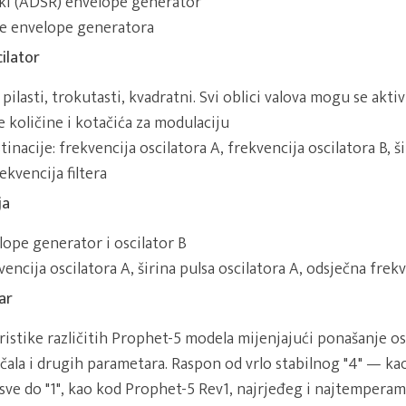
ki (ADSR) envelope generator
ne envelope generatora
cilator
: pilasti, trokutasti, kvadratni. Svi oblici valova mogu se akt
 količine i kotačića za modulaciju
inacije: frekvencija oscilatora A, frekvencija oscilatora B, ši
ekvencija filtera
ja
velope generator i oscilator B
vencija oscilatora A, širina pulsa oscilatora A, odsječna frekv
ar
ristike različitih Prophet-5 modela mijenjajući ponašanje os
čala i drugih parametara. Raspon od vrlo stabilnog "4" — k
 sve do "1", kao kod Prophet-5 Rev1, najrjeđeg i najtempera