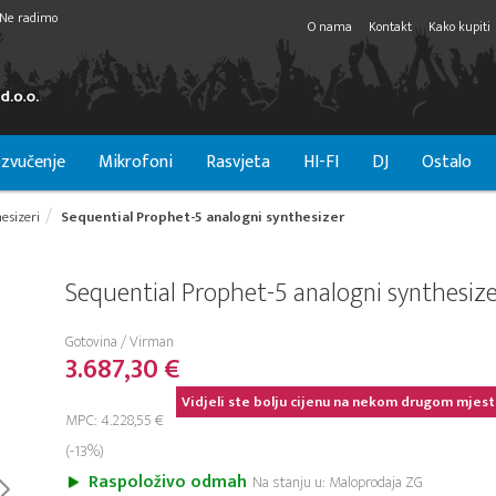
Ne radimo
O nama
Kontakt
Kako kupiti
zvučenje
Mikrofoni
Rasvjeta
HI-FI
DJ
Ostalo
esizeri
Sequential Prophet-5 analogni synthesizer
Sequential Prophet-5 analogni synthesiz
Gotovina / Virman
3.687,30 €
Vidjeli ste bolju cijenu na nekom drugom mjest
MPC: 4.228,55 €
(-13%)
Raspoloživo odmah
Na stanju u: Maloprodaja ZG