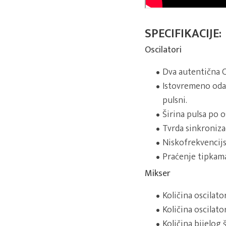
SPECIFIKACIJE:
Oscilatori
Dva autentična 
Istovremeno odabir
pulsni.
Širina pulsa po o
Tvrda sinkronizac
Niskofrekvencijsk
Praćenje tipkama
Mikser
Količina oscilato
Količina oscilato
Količina bijelog