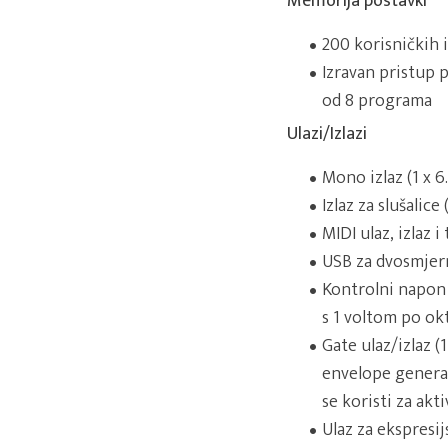
Memorija postavki
200 korisničkih
Izravan pristup 
od 8 programa
Ulazi/Izlazi
Mono izlaz (1 x 6
Izlaz za slušalice
MIDI ulaz, izlaz i
USB za dvosmjer
Kontrolni napon u
s 1 voltom po okt
Gate ulaz/izlaz (
envelope generato
se koristi za akt
Ulaz za ekspresi