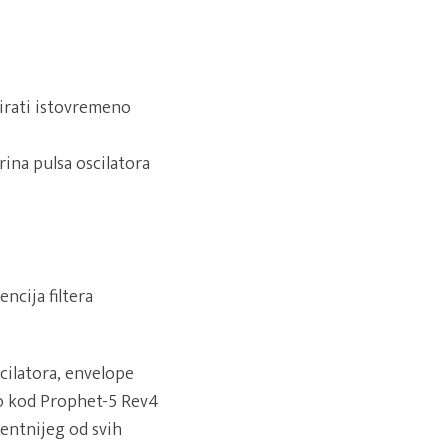
ivirati istovremeno
rina pulsa oscilatora
encija filtera
cilatora, envelope
ao kod Prophet-5 Rev4
mentnijeg od svih