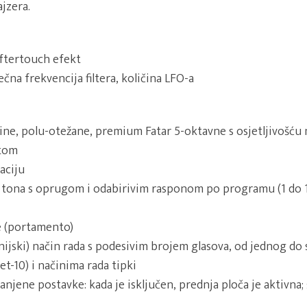
jzera.
ftertouch efekt
ečna frekvencija filtera, količina LFO-a
ine, polu-otežane, premium Fatar 5-oktavne s osjetljivošću 
ktom
aciju
u tona s oprugom i odabirivim rasponom po programu (1 do 
de (portamento)
jski) način rada s podesivim brojem glasova, od jednog do s
t-10) i načinima rada tipki
njene postavke: kada je isključen, prednja ploča je aktivna; š