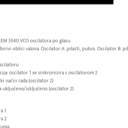
CEM 3340 VCO oscilatora po glasu
ivi oblici valova. Oscilator A: pilasti, pulsni. Oscilator B: pil
scilatoru
ija: oscilator 1 se sinkronizira s oscilatorom 2
i način rada (oscilator 2)
 uključeno/isključeno (oscilator 2)
ra 1
ra 2
 šuma