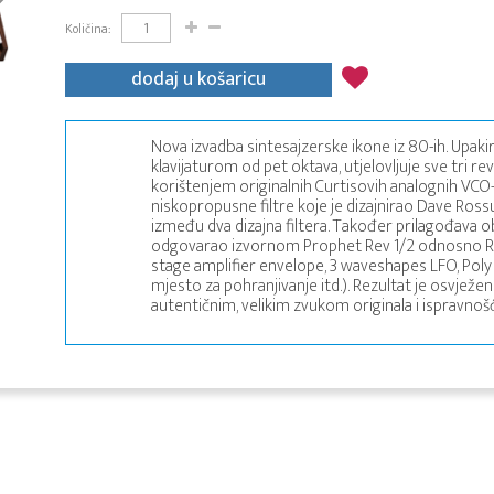
Količina:
dodaj u košaricu
Nova izvadba sintesajzerske ikone iz 80-ih. Upak
klavijaturom od pet oktava, utjelovljuje sve tri r
korištenjem originalnih Curtisovih analognih VCO-o
niskopropusne filtre koje je dizajnirao Dave Ro
između dva dizajna filtera. Također prilagođava ob
odgovarao izvornom Prophet Rev 1/2 odnosno Rev 
stage amplifier envelope, 3 waveshapes LFO, Poly 
mjesto za pohranjivanje itd.). Rezultat je osvježen
autentičnim, velikim zvukom originala i ispravno