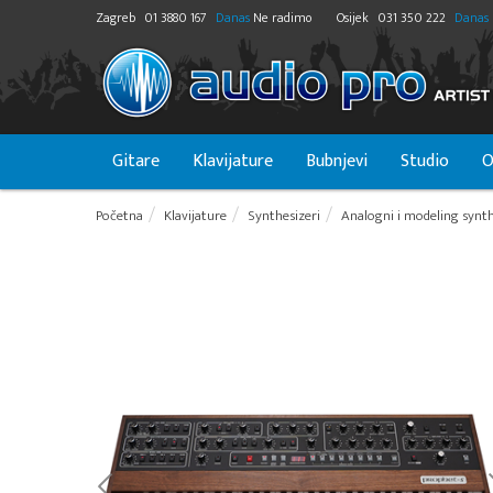
Zagreb
01 3880 167
Danas
Ne radimo
Osijek
031 350 222
Danas
Gitare
Klavijature
Bubnjevi
Studio
O
Početna
Klavijature
Synthesizeri
Analogni i modeling synth