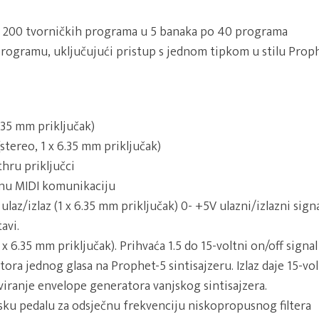
 i 200 tvorničkih programa u 5 banaka po 40 programa
programu, uključujući pristup s jednom tipkom u stilu Proph
.35 mm priključak)
 (stereo, 1 x 6.35 mm priključak)
 thru priključci
nu MIDI komunikaciju
laz/izlaz (1 x 6.35 mm priključak) 0- +5V ulazni/izlazni signa
avi.
1 x 6.35 mm priključak). Prihvaća 1.5 do 15-voltni on/off signal
ra jednog glasa na Prophet-5 sintisajzeru. Izlaz daje 15-volt
iviranje envelope generatora vanjskog sintisajzera.
jsku pedalu za odsječnu frekvenciju niskopropusnog filtera