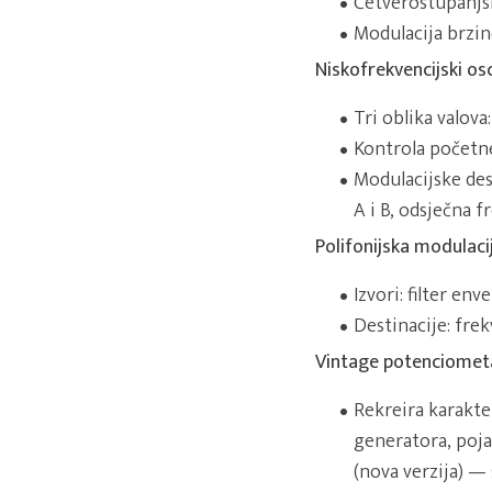
Četverostupanjs
Modulacija brzi
Niskofrekvencijski os
Tri oblika valova
Kontrola početne
Modulacijske dest
A i B, odsječna fr
Polifonijska modulaci
Izvori: filter en
Destinacije: frek
Vintage potenciomet
Rekreira karakte
generatora, poja
(nova verzija) —