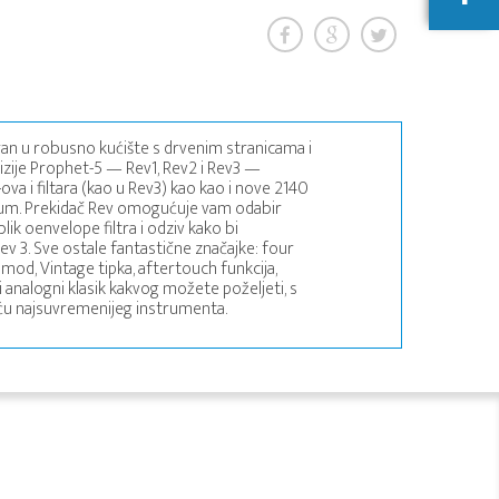
iran u robusno kućište s drvenim stranicama i
evizije Prophet-5 — Rev1, Rev2 i Rev3 —
va i filtara (kao u Rev3) kao kao i nove 2140
ssum. Prekidač Rev omogućuje vam odabir
lik oenvelope filtra i odziv kako bi
3. Sve ostale fantastične značajke: four
mod, Vintage tipka, aftertouch funkcija,
i analogni klasik kakvog možete poželjeti, s
šću najsuvremenijeg instrumenta.