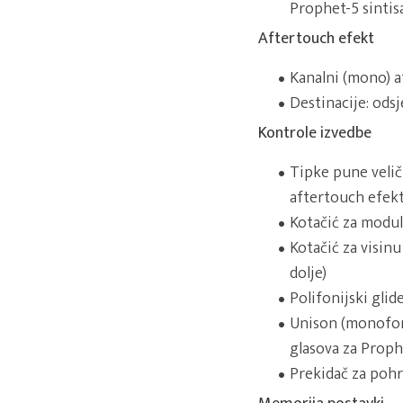
Prophet-5 sintisa
Aftertouch efekt
Kanalni (mono) a
Destinacije: odsj
Kontrole izvedbe
Tipke pune velič
aftertouch efe
Kotačić za modul
Kotačić za visin
dolje)
Polifonijski gli
Unison (monofoni
glasova za Prophe
Prekidač za pohra