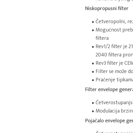
Niskopropusni filter
Četveropolni, re
Mogućnost prebac
filtera
Rev1/2 filter je
2040 filtera pro
Rev3 filter je C
Filter se može d
Praćenje tipkama
Filter envelope gener
Četverostupanjs
Modulacija brzi
Pojačalo envelope ge