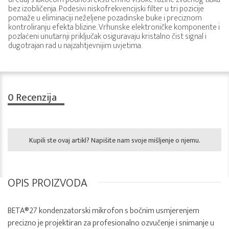
bez izobličenja. Podesivi niskofrekvencijski filter u tri pozicije
pomaže u eliminaciji neželjene pozadinske buke i preciznom
kontroliranju efekta blizine. Vrhunske elektroničke komponente i
pozlaćeni unutarnji priključak osiguravaju kristalno čist signal i
dugotrajan rad u najzahtjevnijim uvjetima.
0
Recenzija
Kupili ste ovaj artikl? Napišite nam svoje mišljenje o njemu.
OPIS PROIZVODA
BETA®27 kondenzatorski mikrofon s bočnim usmjerenjem
precizno je projektiran za profesionalno ozvučenje i snimanje u