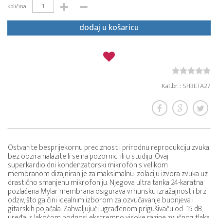
Količina:
dodaj u košaricu
Kat.br. : SHBETA27
Ostvarite besprijekornu preciznost i prirodnu reprodukciju zvuka
bez obzira nalazite li se na pozornici ili u studiju. Ovaj
superkardioidni kondenzatorski mikrofon s velikom
membranom dizajniran je za maksimalnu izolaciju izvora zvuka uz
drastično smanjenu mikrofoniju. Njegova ultra tanka 24-karatna
pozlaćena Mylar membrana osigurava vrhunsku izražajnost i brz
odziv, što ga čini idealnim izborom za ozvučavanje bubnjeva i
gitarskih pojačala. Zahvaljujući ugrađenom prigušivaču od -15 dB,
uređaj s lakoćom podnosi ekstremno visoke razine zvučnog tlaka