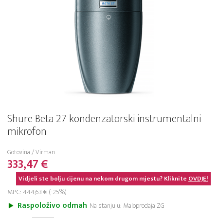
Shure Beta 27 kondenzatorski instrumentalni
mikrofon
Gotovina / Virman
333,47 €
Vidjeli ste bolju cijenu na nekom drugom mjestu? Kliknite
OVDJE!
MPC: 444,63 € (-25%)
Raspoloživo odmah
Na stanju u: Maloprodaja ZG