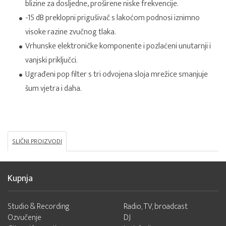
blizine za dosljedne, proširene niske frekvencije.
-15 dB preklopni prigušivač s lakoćom podnosi iznimno
visoke razine zvučnog tlaka.
Vrhunske elektroničke komponente i pozlaćeni unutarnji i
vanjski priključci.
Ugrađeni pop filter s tri odvojena sloja mrežice smanjuje
šum vjetra i daha.
SLIČNI PROIZVODI
Kupnja
Studio & Recording
Radio, TV, broadcast
Ozvučenje
DJ