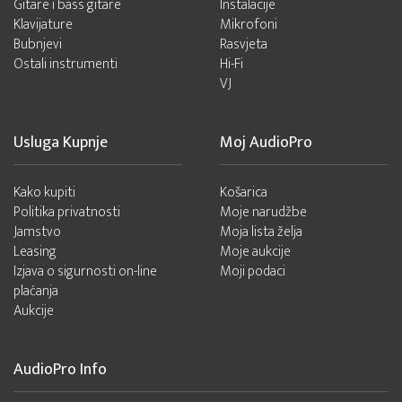
Gitare i bass gitare
Instalacije
Klavijature
Mikrofoni
Bubnjevi
Rasvjeta
Ostali instrumenti
Hi-Fi
VJ
Usluga Kupnje
Moj AudioPro
Kako kupiti
Košarica
Politika privatnosti
Moje narudžbe
Jamstvo
Moja lista želja
Leasing
Moje aukcije
Izjava o sigurnosti on-line
Moji podaci
plaćanja
Aukcije
AudioPro Info