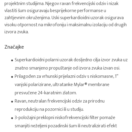
projektnim studijima. Njegov ravan frekvencijski odziv i nizak
vlastiti šum osiguravaju besprijekorne performanse u
zahtjevnim okruženjima. Uski superkardioidni uzorak osigurava
visoku otpornost na mikrofoniju i maksimalnu izolaciju od drugih
izvora zvuka.
Značajke
Superkardioidni polarni uzorak dosljedno cilja izvor zvuka uz
znatno smanjeno propuštanje od izvora zvuka izvan osi.
Prilagođen za vrhunski prijelazni odziv s niskomasne, 1”
vanjski polarizirane, ultratanke Mylar® membrane
presvučene 24-karatnim zlatom.
Ravan, neutralan frekvencijski odziv za prirodnu
reprodukciju na pozornici ili u studiju.
3-položajni preklopni niskofrekvencijski filter pomaže
smanjiti neželjeni pozadinski šum ili neutralizirati efekt