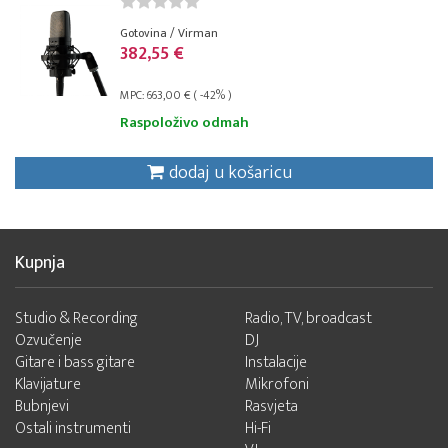
Gotovina / Virman
382,55 €
MPC: 663,00 € ( -42% )
Raspoloživo odmah
dodaj u košaricu
Kupnja
Studio & Recording
Radio, TV, broadcast
Ozvučenje
DJ
Gitare i bass gitare
Instalacije
Klavijature
Mikrofoni
Bubnjevi
Rasvjeta
Ostali instrumenti
Hi-Fi