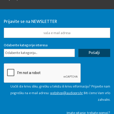
Prijavite se na NEWSLETTER
Odaberite kategorije interesa
Odaberite kategoriju...
Uočili ste krivu sliku, grešku u tekstu ili krivu informaciju? Prijavite nam
pogrešku na e-mail adresu:
webshop@audiopro.hr
Biti ćemo Vam vrlo
zahvalni.
​Imate pitanje, trebate pomoć?