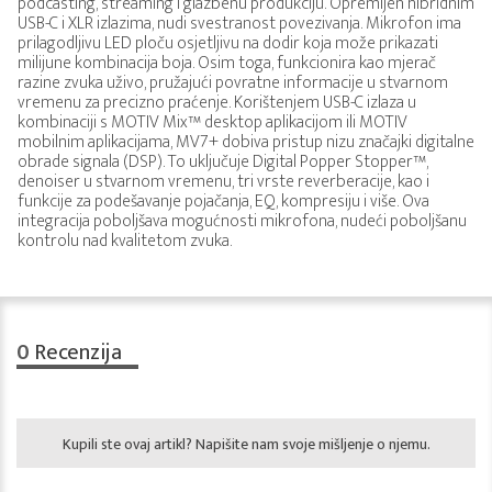
podcasting, streaming i glazbenu produkciju. Opremljen hibridnim
USB-C i XLR izlazima, nudi svestranost povezivanja. Mikrofon ima
prilagodljivu LED ploču osjetljivu na dodir koja može prikazati
milijune kombinacija boja. Osim toga, funkcionira kao mjerač
razine zvuka uživo, pružajući povratne informacije u stvarnom
vremenu za precizno praćenje. Korištenjem USB-C izlaza u
kombinaciji s MOTIV Mix™ desktop aplikacijom ili MOTIV
mobilnim aplikacijama, MV7+ dobiva pristup nizu značajki digitalne
obrade signala (DSP). To uključuje Digital Popper Stopper™,
denoiser u stvarnom vremenu, tri vrste reverberacije, kao i
funkcije za podešavanje pojačanja, EQ, kompresiju i više. Ova
integracija poboljšava mogućnosti mikrofona, nudeći poboljšanu
kontrolu nad kvalitetom zvuka.
0
Recenzija
Kupili ste ovaj artikl? Napišite nam svoje mišljenje o njemu.