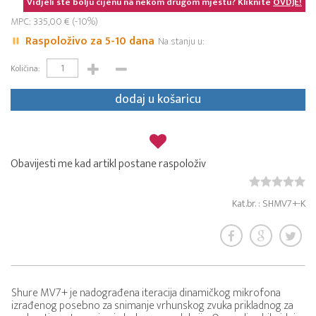
Vidjeli ste bolju cijenu na nekom drugom mjestu? Kliknite
OVDJE!
MPC: 335,00 € (-10%)
Raspoloživo za 5-10 dana
Na stanju u:
Količina:
dodaj u košaricu
Obavijesti me kad artikl postane raspoloživ
Kat.br. : SHMV7+-K
Shure MV7+ je nadograđena iteracija dinamičkog mikrofona
izrađenog posebno za snimanje vrhunskog zvuka prikladnog za