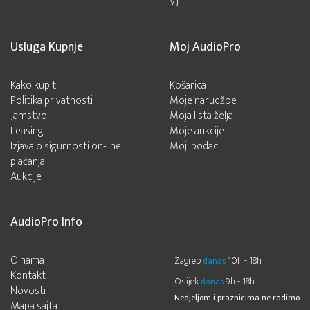
VJ
Usluga Kupnje
Moj AudioPro
Kako kupiti
Košarica
Politika privatnosti
Moje narudžbe
Jamstvo
Moja lista želja
Leasing
Moje aukcije
Izjava o sigurnosti on-line
Moji podaci
plaćanja
Aukcije
AudioPro Info
O nama
Zagreb
10h - 18h
danas
Kontakt
Osijek
9h - 18h
danas
Novosti
Nedjeljom i praznicima ne radimo
Mapa sajta