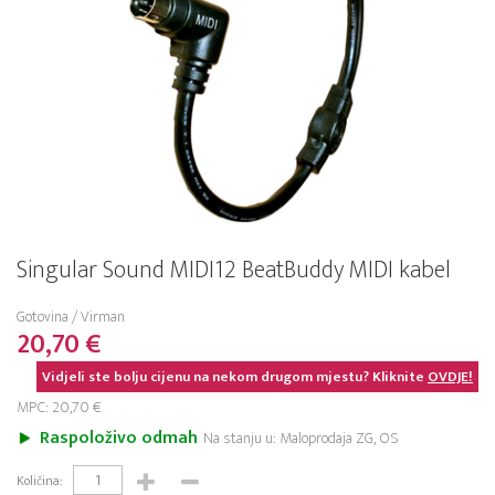
Singular Sound MIDI12 BeatBuddy MIDI kabel
Gotovina / Virman
20,70 €
Vidjeli ste bolju cijenu na nekom drugom mjestu? Kliknite
OVDJE!
MPC: 20,70 €
Raspoloživo odmah
Na stanju u: Maloprodaja ZG, OS
Količina: