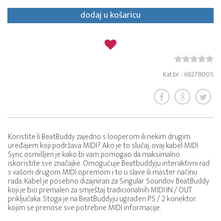
dodaj u košaricu
Kat.br. : 68278005
Koristite li BeatBuddy zajedno s looperom ili nekim drugim
uređajem koji podržava MIDI? Ako je to slučaj, ovaj kabel MIDI
Sync osmišljen je kako bi vam pomogao da maksimalno
iskoristite sve značajke. Omogućuje Beatbuddyju interaktivni rad
s vašom drugom MIDI opremom i to u slave ili master načinu
rada. Kabel je posebno dizajniran za Singular Soundov BeatBuddy
koji je bio premalen za smještaj tradicionalnih MIDI IN / OUT
priključaka. Stoga je na BeatBuddyju ugrađen PS / 2 konektor
kojim se prenose sve potrebne MIDI informacije.