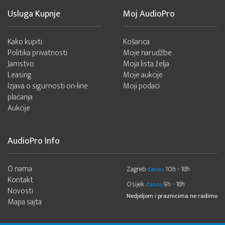
Usluga Kupnje
Moj AudioPro
Kako kupiti
Košarica
Politika privatnosti
Moje narudžbe
Jamstvo
Moja lista želja
Leasing
Moje aukcije
Izjava o sigurnosti on-line
Moji podaci
plaćanja
Aukcije
AudioPro Info
O nama
Zagreb
10h - 18h
danas
Kontakt
Osijek
9h - 18h
danas
Novosti
Nedjeljom i praznicima ne radimo
Mapa sajta