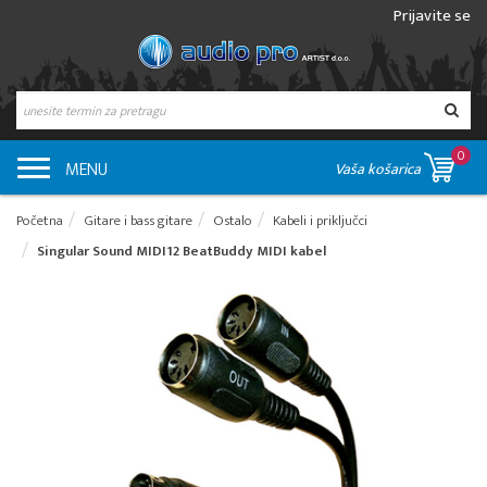
Prijavite se
0
MENU
Vaša košarica
Početna
Gitare i bass gitare
Ostalo
Kabeli i priključci
Singular Sound MIDI12 BeatBuddy MIDI kabel