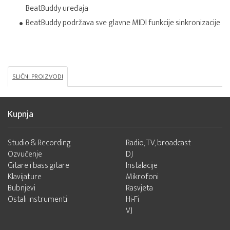
BeatBuddy uređaja
BeatBuddy podržava sve glavne MIDI funkcije sinkronizacije
SLIČNI PROIZVODI
Kupnja
Studio & Recording
Radio, TV, broadcast
Ozvučenje
DJ
Gitare i bass gitare
Instalacije
Klavijature
Mikrofoni
Bubnjevi
Rasvjeta
Ostali instrumenti
Hi-Fi
VJ