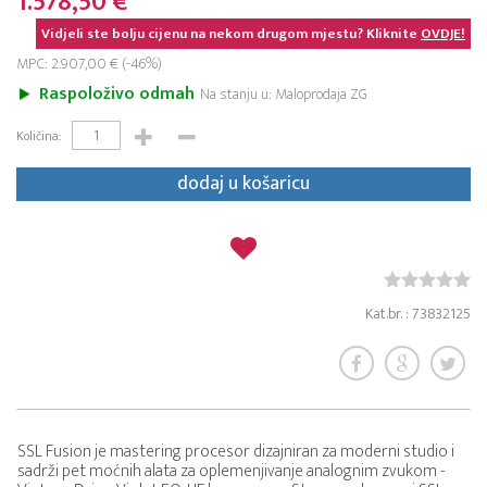
1.578,50 €
Vidjeli ste bolju cijenu na nekom drugom mjestu? Kliknite
OVDJE!
MPC: 2.907,00 € (-46%)
Raspoloživo odmah
Na stanju u: Maloprodaja ZG
Količina:
dodaj u košaricu
Kat.br. : 73832125
SSL Fusion je mastering procesor dizajniran za moderni studio i
sadrži pet moćnih alata za oplemenjivanje analognim zvukom -