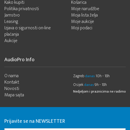
Kako kupiti
Košarica
Politika privatnosti
Moje narudžbe
Jamstvo
Moja lista želja
Leasing
Moje aukcije
Izjava o sigurnosti on-line
Moji podaci
plaćanja
Aukcije
AudioPro Info
O nama
Zagreb
10h - 18h
danas
Kontakt
Osijek
9h - 18h
danas
Novosti
Nedjeljom i praznicima ne radimo
Mapa sajta
Prijavite se na NEWSLETTER