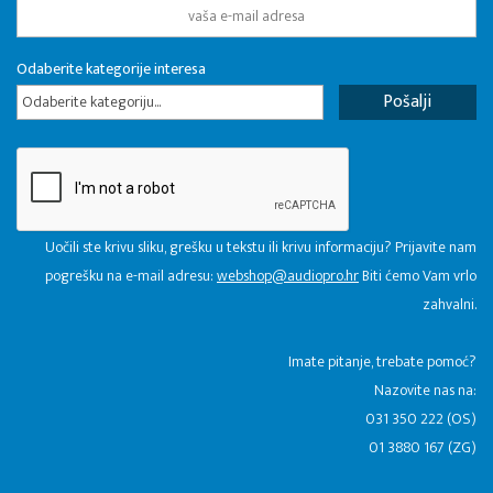
Odaberite kategorije interesa
Odaberite kategoriju...
Uočili ste krivu sliku, grešku u tekstu ili krivu informaciju? Prijavite nam
pogrešku na e-mail adresu:
webshop@audiopro.hr
Biti ćemo Vam vrlo
zahvalni.
​Imate pitanje, trebate pomoć?
Nazovite nas na:
031 350 222 (OS)
01 3880 167 (ZG)