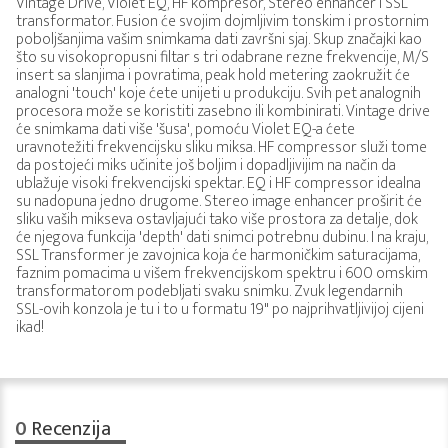
Vintage Drive, Violet EQ, HF kompresor, Stereo enhancer i SSL
transformator. Fusion će svojim dojmljivim tonskim i prostornim
poboljšanjima vašim snimkama dati završni sjaj. Skup značajki kao
što su visokopropusni filtar s tri odabrane rezne frekvencije, M/S
insert sa slanjima i povratima, peak hold metering zaokružit će
analogni 'touch' koje ćete unijeti u produkciju. Svih pet analognih
procesora može se koristiti zasebno ili kombinirati. Vintage drive
će snimkama dati više 'šusa', pomoću Violet EQ-a ćete
uravnotežiti frekvencijsku sliku miksa. HF compressor služi tome
da postojeći miks učinite još boljim i dopadljivijim na način da
ublažuje visoki frekvencijski spektar. EQ i HF compressor idealna
su nadopuna jedno drugome. Stereo image enhancer proširit će
sliku vaših mikseva ostavljajući tako više prostora za detalje, dok
će njegova funkcija 'depth' dati snimci potrebnu dubinu. I na kraju,
SSL Transformer je zavojnica koja će harmoničkim saturacijama,
faznim pomacima u višem frekvencijskom spektru i 600 omskim
transformatorom podebljati svaku snimku. Zvuk legendarnih
SSL-ovih konzola je tu i to u formatu 19" po najprihvatljivijoj cijeni
ikad!
0
Recenzija