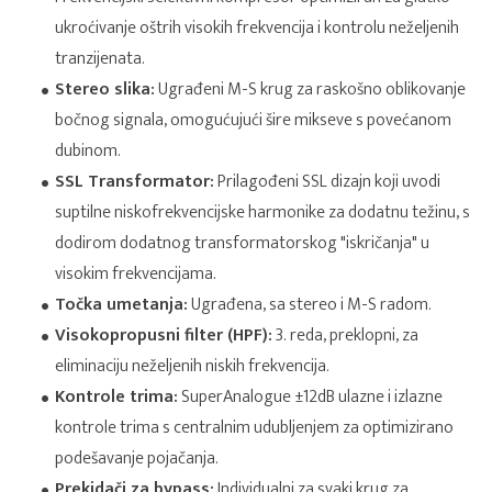
ukroćivanje oštrih visokih frekvencija i kontrolu neželjenih
tranzijenata.
Stereo slika:
Ugrađeni M-S krug za raskošno oblikovanje
bočnog signala, omogućujući šire mikseve s povećanom
dubinom.
SSL Transformator:
Prilagođeni SSL dizajn koji uvodi
suptilne niskofrekvencijske harmonike za dodatnu težinu, s
dodirom dodatnog transformatorskog "iskričanja" u
visokim frekvencijama.
Točka umetanja:
Ugrađena, sa stereo i M-S radom.
Visokopropusni filter (HPF):
3. reda, preklopni, za
eliminaciju neželjenih niskih frekvencija.
Kontrole trima:
SuperAnalogue ±12dB ulazne i izlazne
kontrole trima s centralnim udubljenjem za optimizirano
podešavanje pojačanja.
Prekidači za bypass:
Individualni za svaki krug za