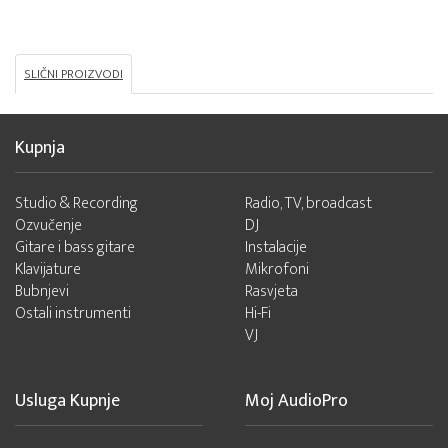
SLIČNI PROIZVODI
Kupnja
Studio & Recording
Radio, TV, broadcast
Ozvučenje
DJ
Gitare i bass gitare
Instalacije
Klavijature
Mikrofoni
Bubnjevi
Rasvjeta
Ostali instrumenti
Hi-Fi
VJ
Usluga Kupnje
Moj AudioPro