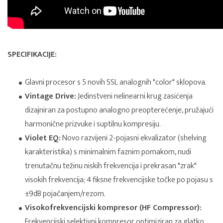
SPECIFIKACIJE:
Glavni procesor s 5 novih SSL analognih "color" sklopova.
Vintage Drive:
Jedinstveni nelinearni krug zasićenja
dizajniran za postupno analogno preopterećenje, pružajući
harmonične prizvuke i suptilnu kompresiju.
Violet EQ:
Novo razvijeni 2-pojasni ekvalizator (shelving
karakteristika) s minimalnim faznim pomakom, nudi
trenutačnu težinu niskih frekvencija i prekrasan "zrak"
visokih frekvencija; 4 fiksne frekvencijske točke po pojasu s
±9dB pojačanjem/rezom.
Visokofrekvencijski kompresor (HF Compressor):
Frekvencijski selektivni kompresor optimiziran za glatko