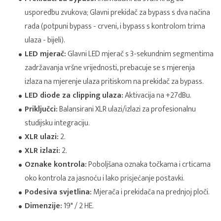
usporedbu zvukova; Glavni prekidač za bypass s dva načina
rada (potpuni bypass - crveni, i bypass s kontrolom trima
ulaza - bijeli).
LED mjerač:
Glavni LED mjerač s 3-sekundnim segmentima
zadržavanja vršne vrijednosti, prebacuje se s mjerenja
izlaza na mjerenje ulaza pritiskom na prekidač za bypass.
LED diode za clipping ulaza:
Aktivacija na +27dBu.
Priključci:
Balansirani XLR ulazi/izlazi za profesionalnu
studijsku integraciju.
XLR ulazi:
2.
XLR izlazi:
2.
Oznake kontrola:
Poboljšana oznaka točkama i crticama
oko kontrola za jasnoću i lako prisjećanje postavki.
Podesiva svjetlina:
Mjerača i prekidača na prednjoj ploči.
Dimenzije:
19" / 2 HE.