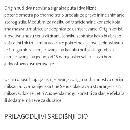
Origin nudi dva neovisna signalna puta i dva klizna
potenciometra po channel strip uređaju za pravo inline snimanje
starog stila. Međutim, za razliku od tradicionalne konzole koja
ima masivnu matricu preklopnika za usmjeravanje, Origin koristi
inovativnu novu centraliziranu tehniku sabirnica kako bi ubrzao
vaš radni tok i minimizirao krhke pokretne dijelove. Jednostavno
držite gumb za usmjeravanje na kanalu i pritisnite gumb za
usmjeravanje na jednoj od 16 namjenskih sabirnica za brzo i
jednostavno usmjeravanje.
Osim robusnih opcija usmjeravanja, Origin nudi i mnoštvo opcija
miksanja. Dva namjenska Cue Senda olakšavaju stvaranje brzih
mikseva, dok se četiri Aux Senda mogu koristiti za slanje efekata
ili dodatne mikseve za slušalice.
PRILAGODLJIVI SREDIŠNJI DIO