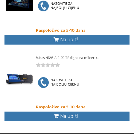
Raspoloživo za 5-10 dana
Na upit!
Midas HD96‑AIR‑CC‑TP digitalna mikser k...
Raspoloživo za 5-10 dana
Na upit!