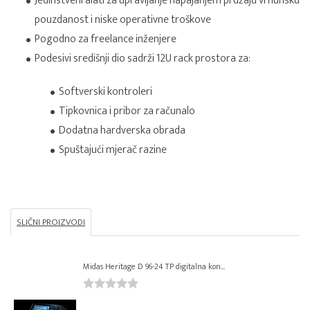
Jedinstveni alati za upravljanje napajanjem pružaju vrhunsku
pouzdanost i niske operativne troškove
Pogodno za freelance inženjere
Podesivi središnji dio sadrži 12U rack prostora za:
Softverski kontroleri
Tipkovnica i pribor za računalo
Dodatna hardverska obrada
Spuštajući mjerač razine
SLIČNI PROIZVODI
Midas Heritage D 96-24 TP digitalna kon...