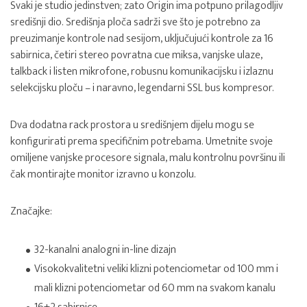
Svaki je studio jedinstven; zato Origin ima potpuno prilagodljiv
središnji dio. Središnja ploča sadrži sve što je potrebno za
preuzimanje kontrole nad sesijom, uključujući kontrole za 16
sabirnica, četiri stereo povratna cue miksa, vanjske ulaze,
talkback i listen mikrofone, robusnu komunikacijsku i izlaznu
selekcijsku ploču – i naravno, legendarni SSL bus kompresor.
Dva dodatna rack prostora u središnjem dijelu mogu se
konfigurirati prema specifičnim potrebama. Umetnite svoje
omiljene vanjske procesore signala, malu kontrolnu površinu ili
čak montirajte monitor izravno u konzolu.
Značajke:
32-kanalni analogni in-line dizajn
Visokokvalitetni veliki klizni potenciometar od 100 mm i
mali klizni potenciometar od 60 mm na svakom kanalu