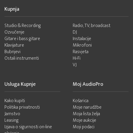
Kupnja
Studio & Recording
Radio, TV, broadcast
Ozvučenje
DJ
Gitare i bass gitare
Instalacije
Klavijature
Mikrofoni
Bubnjevi
Rasvjeta
Ostali instrumenti
Hi-Fi
VJ
Usluga Kupnje
Moj AudioPro
Kako kupiti
Košarica
Politika privatnosti
Moje narudžbe
Jamstvo
Moja lista želja
Leasing
Moje aukcije
Izjava o sigurnosti on-line
Moji podaci