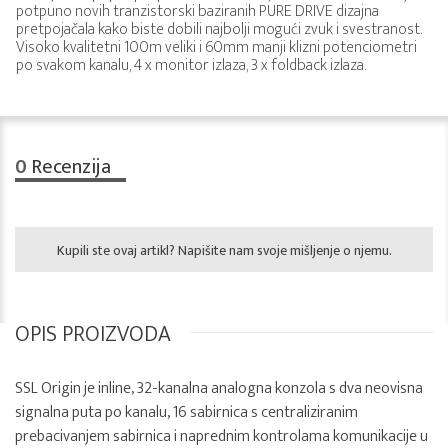
potpuno novih tranzistorski baziranih PURE DRIVE dizajna
pretpojačala kako biste dobili najbolji mogući zvuk i svestranost.
Visoko kvalitetni 100m veliki i 60mm manji klizni potenciometri
po svakom kanalu, 4 x monitor izlaza, 3 x foldback izlaza.
0
Recenzija
Kupili ste ovaj artikl? Napišite nam svoje mišljenje o njemu.
OPIS PROIZVODA
SSL Origin je inline, 32-kanalna analogna konzola s dva neovisna
signalna puta po kanalu, 16 sabirnica s centraliziranim
prebacivanjem sabirnica i naprednim kontrolama komunikacije u