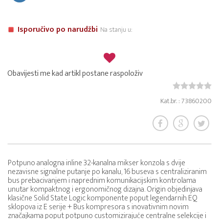
Isporučivo po narudžbi
Na stanju u:
Obavijesti me kad artikl postane raspoloživ
Kat.br. : 73860200
Potpuno analogna inline 32-kanalna mikser konzola s dvije
nezavisne signalne putanje po kanalu, 16 buseva s centraliziranim
bus prebacivanjem i naprednim komunikacijskim kontrolama
unutar kompaktnog i ergonomičnog dizajna. Origin objedinjava
klasične Solid State Logic komponente poput legendarnih EQ
sklopova iz E serije + Bus kompresora s inovativnim novim
značajkama poput potpuno customizirajuće centralne selekcije i