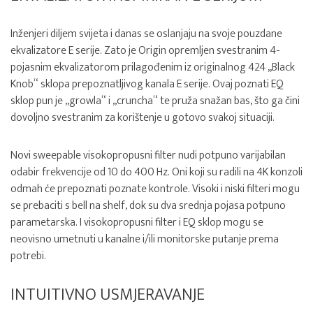
Inženjeri diljem svijeta i danas se oslanjaju na svoje pouzdane
ekvalizatore E serije. Zato je Origin opremljen svestranim 4-
pojasnim ekvalizatorom prilagođenim iz originalnog 424 „Black
Knob“ sklopa prepoznatljivog kanala E serije. Ovaj poznati EQ
sklop pun je „growla“ i „cruncha“ te pruža snažan bas, što ga čini
dovoljno svestranim za korištenje u gotovo svakoj situaciji.
Novi sweepable visokopropusni filter nudi potpuno varijabilan
odabir frekvencije od 10 do 400 Hz. Oni koji su radili na 4K konzoli
odmah će prepoznati poznate kontrole. Visoki i niski filteri mogu
se prebaciti s bell na shelf, dok su dva srednja pojasa potpuno
parametarska. I visokopropusni filter i EQ sklop mogu se
neovisno umetnuti u kanalne i/ili monitorske putanje prema
potrebi.
INTUITIVNO USMJERAVANJE