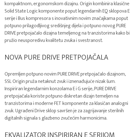
kompaktnom, ergonomskom dizajnu. Origin kombinira klasične
Solid State Logic komponente poput legendarnih EQ sklopova E
serije i Bus kompresora s inovativnim novim značajkama poput
potpuno prilagodljivog središnjeg dijela i potpuno novog PURE
DRIVE pretpojačalo dizajna temeljenog na tranzistorima kako bi
pružio neusporedivu kvalitetu zvuka i svestranost.
NOVA PURE DRIVE PRETPOJAČALA
Opremljen potpuno novim PURE DRIVE pretpojačalo dizajnom,
SSL Origin pruža netaknut zvuk i iznenađujuće nizak šum.
Inspiriran legendarnim konzolama E i G serije, PURE DRIVE
pretpojačala koriste potpuno diskretan dizajn temeljen na
tranzistorima i moderne FET komponente za klasičan analogni
zvuk. Ugrađeni Drive sklop savršen je za zagrijavanje sterilnih
digitalnih signala s glazbeno zvučećim harmonicima.
EKVALIZATOR INSPIRIRAN E SERIJOM