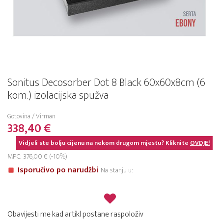
Sonitus Decosorber Dot 8 Black 60x60x8cm (6
kom.) izolacijska spužva
Gotovina / Virman
338,40 €
Vidjeli ste bolju cijenu na nekom drugom mjestu? Kliknite
OVDJE!
MPC: 376,00 € (-10%)
Isporučivo po narudžbi
Na stanju u:
Obavijesti me kad artikl postane raspoloživ