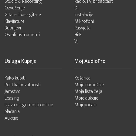
Studio & Recording
Radio, TV, broadcast
Ozvučenje
DJ
Gitare i bass gitare
Instalacije
Klavijature
Mikrofoni
Bubnjevi
Rasvjeta
Ostali instrumenti
Hi-Fi
VJ
Usluga Kupnje
Moj AudioPro
Kako kupiti
Košarica
Politika privatnosti
Moje narudžbe
Jamstvo
Moja lista želja
Leasing
Moje aukcije
Izjava o sigurnosti on-line
Moji podaci
plaćanja
Aukcije