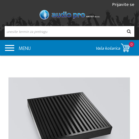
Prijavite se
0
MENU
Vaša košarica