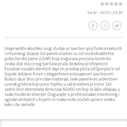
Kat.br. : SNTDS_D8_BK
Unaprijedite akustiku svog studija uz savršen spoj funkcionalnosti
i vrhunskog dizajna. Ovi paneli izrađeni su od visokokvalitetne
poliesterske pjene (USAP) koja osigurava preciznu kontrolu
zvuka, dok sloj crnog baršuna pruža dodatnu profinjenost.
Poseban vizualni identitet daje im prednja ploča od šperploče od
topole debljine 4 mm s elegantnom polusjajnom završnicom.
Budući da je drvo prirodan materijal, svaki panel krasi jedinstven
uzorak godova koji unosi toplinu u vaš kreativni prostor. Set
sadrži šest elemenata dimenzija 60x60 cm koji se lako uklapaju u
svaki moderan interijer. Osigurajte si profesionalan monitoring i
ugodan ambijent u kojem će svaka nota zvučati upravo onako
kako ste zamislili.