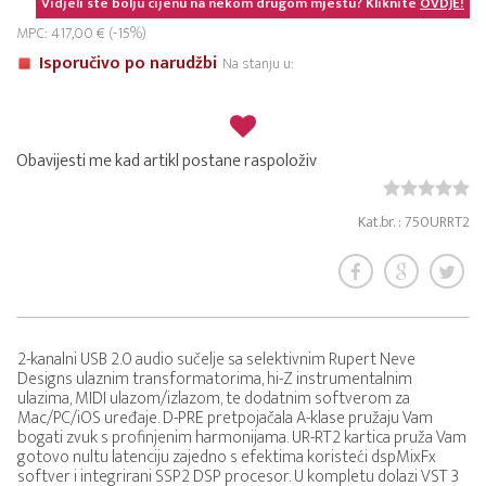
Vidjeli ste bolju cijenu na nekom drugom mjestu? Kliknite
OVDJE!
MPC: 417,00 € (-15%)
Isporučivo po narudžbi
Na stanju u:
Obavijesti me kad artikl postane raspoloživ
Kat.br. : 750URRT2
2-kanalni USB 2.0 audio sučelje sa selektivnim Rupert Neve
Designs ulaznim transformatorima, hi-Z instrumentalnim
ulazima, MIDI ulazom/izlazom, te dodatnim softverom za
Mac/PC/iOS uređaje. D-PRE pretpojačala A-klase pružaju Vam
bogati zvuk s profinjenim harmonijama. UR-RT2 kartica pruža Vam
gotovo nultu latenciju zajedno s efektima koristeći dspMixFx
softver i integrirani SSP2 DSP procesor. U kompletu dolazi VST 3