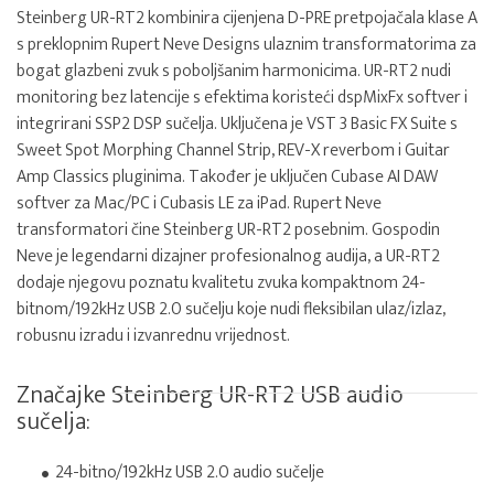
Steinberg UR-RT2 kombinira cijenjena D-PRE pretpojačala klase A
s preklopnim Rupert Neve Designs ulaznim transformatorima za
bogat glazbeni zvuk s poboljšanim harmonicima. UR-RT2 nudi
monitoring bez latencije s efektima koristeći dspMixFx softver i
integrirani SSP2 DSP sučelja. Uključena je VST 3 Basic FX Suite s
Sweet Spot Morphing Channel Strip, REV-X reverbom i Guitar
Amp Classics pluginima. Također je uključen Cubase AI DAW
softver za Mac/PC i Cubasis LE za iPad. Rupert Neve
transformatori čine Steinberg UR-RT2 posebnim. Gospodin
Neve je legendarni dizajner profesionalnog audija, a UR-RT2
dodaje njegovu poznatu kvalitetu zvuka kompaktnom 24-
bitnom/192kHz USB 2.0 sučelju koje nudi fleksibilan ulaz/izlaz,
robusnu izradu i izvanrednu vrijednost.
Značajke Steinberg UR-RT2 USB audio
sučelja:
24-bitno/192kHz USB 2.0 audio sučelje