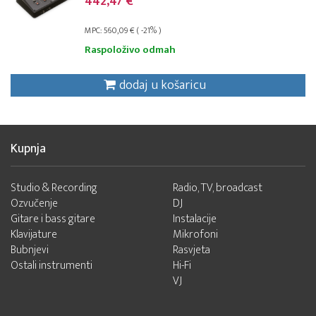
442,47 €
MPC: 560,09 € ( -21% )
Raspoloživo odmah
dodaj u košaricu
Kupnja
Studio & Recording
Radio, TV, broadcast
Ozvučenje
DJ
Gitare i bass gitare
Instalacije
Klavijature
Mikrofoni
Bubnjevi
Rasvjeta
Ostali instrumenti
Hi-Fi
VJ