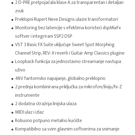
2 D-PRE pretpojačala klase A za transparentan i detaljan
zvuk
Preklopni Rupert Neve Designs ulazni transformatori
Monitoring bez latencije s efektima koristeći dspMixFx
softver i integrirani SSP2 DSP
VST 3 Basic FX Suite uključuje Sweet Spot Morphing
Channel Strip, REV-X reverb i Guitar Amp Classics plugine
Loopback funkcija za jednostavno streamanje nastupa
uživo
48V fantomsko napajanje, globalno preklopno
2 prednja kombinirana priključka za mikrofon/liniju/hi-Z
instrumente
2 dodatna stražnja linijska ulaza
MIDI ulaz i izlaz
Robusno potpuno metalno kućište
Kompatibilno sa svim glavnim softverima za snimanje