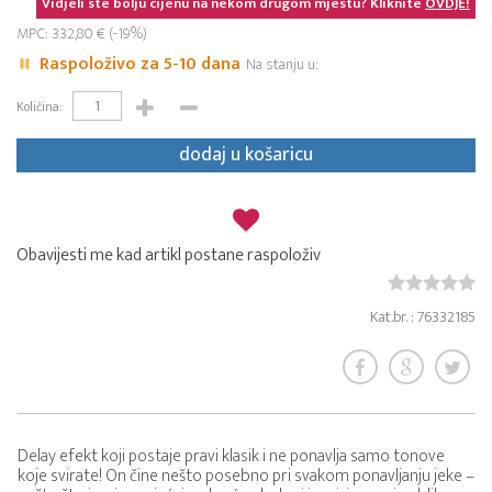
Vidjeli ste bolju cijenu na nekom drugom mjestu? Kliknite
OVDJE!
MPC: 332,80 € (-19%)
Raspoloživo za 5-10 dana
Na stanju u:
Količina:
dodaj u košaricu
Obavijesti me kad artikl postane raspoloživ
Kat.br. : 76332185
Delay efekt koji postaje pravi klasik i ne ponavlja samo tonove
koje svirate! On čine nešto posebno pri svakom ponavljanju jeke –