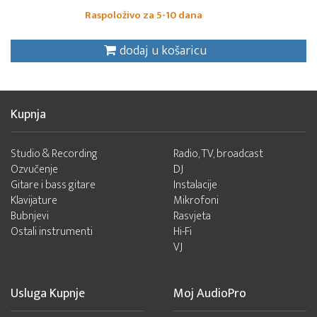
Raspoloživo za 5-10 dana
dodaj u košaricu
Kupnja
Studio & Recording
Radio, TV, broadcast
Ozvučenje
DJ
Gitare i bass gitare
Instalacije
Klavijature
Mikrofoni
Bubnjevi
Rasvjeta
Ostali instrumenti
Hi-Fi
VJ
Usluga Kupnje
Moj AudioPro