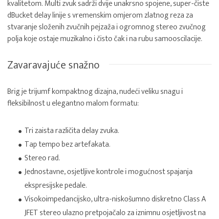
kvalitetom. Multi zvuk sadrži dvije unakrsno spojene, super-čiste
dBucket delay linije s vremenskim omjerom zlatnog reza za
stvaranje složenih zvučnih pejzaža i ogromnog stereo zvučnog
polja koje ostaje muzikalno i čisto čak i na rubu samooscilacije.
Zavaravajuće snažno
Brig je trijumf kompaktnog dizajna, nudeći veliku snagu i
fleksibilnost u elegantno malom formatu:
Tri zaista različita delay zvuka.
Tap tempo bez artefakata.
Stereo rad.
Jednostavne, osjetljive kontrole i mogućnost spajanja
ekspresijske pedale.
Visokoimpedancijsko, ultra-niskošumno diskretno Class A
JFET stereo ulazno pretpojačalo za iznimnu osjetljivost na