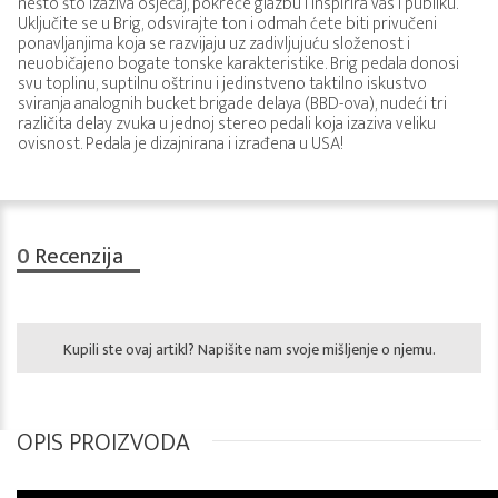
nešto što izaziva osjećaj, pokreće glazbu i inspirira vas i publiku.
Uključite se u Brig, odsvirajte ton i odmah ćete biti privučeni
ponavljanjima koja se razvijaju uz zadivljujuću složenost i
neuobičajeno bogate tonske karakteristike. Brig pedala donosi
svu toplinu, suptilnu oštrinu i jedinstveno taktilno iskustvo
sviranja analognih bucket brigade delaya (BBD-ova), nudeći tri
različita delay zvuka u jednoj stereo pedali koja izaziva veliku
ovisnost. Pedala je dizajnirana i izrađena u USA!
0
Recenzija
Kupili ste ovaj artikl? Napišite nam svoje mišljenje o njemu.
OPIS PROIZVODA