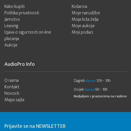
Kako kupiti
Košarica
Politika privatnosti
Moje narudžbe
Jamstvo
Moja lista želja
Leasing
Moje aukcije
Izjava o sigurnosti on-line
Moji podaci
plaćanja
Aukcije
AudioPro Info
O nama
Zagreb
10h - 18h
danas
Kontakt
Osijek
9h - 18h
danas
Novosti
Nedjeljom i praznicima ne radimo
Mapa sajta
Prijavite se na NEWSLETTER