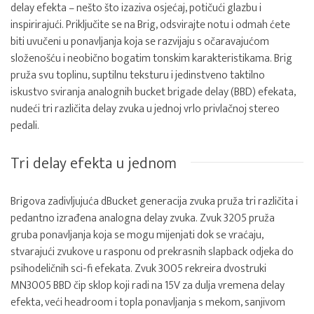
delay efekta – nešto što izaziva osjećaj, potičući glazbu i
inspirirajući. Priključite se na Brig, odsvirajte notu i odmah ćete
biti uvučeni u ponavljanja koja se razvijaju s očaravajućom
složenošću i neobično bogatim tonskim karakteristikama. Brig
pruža svu toplinu, suptilnu teksturu i jedinstveno taktilno
iskustvo sviranja analognih bucket brigade delay (BBD) efekata,
nudeći tri različita delay zvuka u jednoj vrlo privlačnoj stereo
pedali.
Tri delay efekta u jednom
Brigova zadivljujuća dBucket generacija zvuka pruža tri različita i
pedantno izrađena analogna delay zvuka. Zvuk 3205 pruža
gruba ponavljanja koja se mogu mijenjati dok se vraćaju,
stvarajući zvukove u rasponu od prekrasnih slapback odjeka do
psihodeličnih sci-fi efekata. Zvuk 3005 rekreira dvostruki
MN3005 BBD čip sklop koji radi na 15V za dulja vremena delay
efekta, veći headroom i topla ponavljanja s mekom, sanjivom