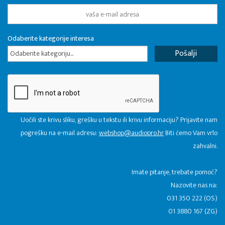
Odaberite kategorije interesa
Odaberite kategoriju...
Uočili ste krivu sliku, grešku u tekstu ili krivu informaciju? Prijavite nam
pogrešku na e-mail adresu:
webshop@audiopro.hr
Biti ćemo Vam vrlo
zahvalni.
​Imate pitanje, trebate pomoć?
Nazovite nas na:
031 350 222 (OS)
01 3880 167 (ZG)