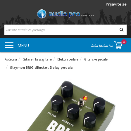
Prijavite se
0
MENU
Vaša košarica
Početna
Gitare i bass gitare
Efekti i pedale
Gitarske pedale
Strymon BRIG dBucket Delay pedala