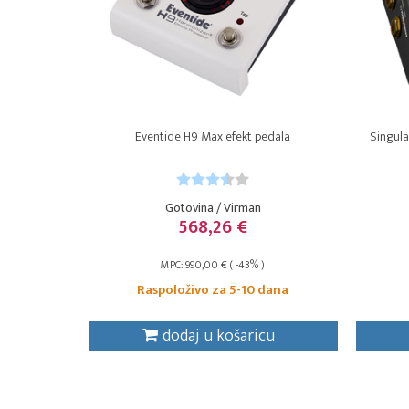
Eventide H9 Max efekt pedala
Singul
Gotovina / Virman
568,26 €
MPC: 990,00 € ( -43% )
Raspoloživo za 5-10 dana
dodaj u košaricu