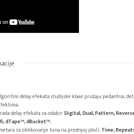
kacije
goritmi delay efekata studijske klase pružaju pedantna, deta
efektima.
rada delay efekata za odabir:
Digital, Dual, Pattern, Reverse
-fi, dTape™, dBucket™.
etara za oblikovanje tona na prednjoj ploči:
Time, Repeats,