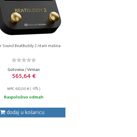
ar Sound BeatBuddy 2 ritam mašina
Gotovina / Virman
565,64 €
MPC: 632,00 € ( -11% )
Raspoloživo odmah
dodaj u košaricu