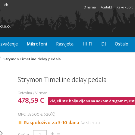
 - 18h
O nama
Kontakt
Kako kupiti
zvučenje
Mikrofoni
Rasvjeta
HI-FI
DJ
Ostalo
Strymon TimeLine delay pedala
Strymon TimeLine delay pedala
Gotovina / Virman
478,59 €
Vidjeli ste bolju cijenu na nekom drugom mjest
MPC: 596,00 € (-20%)
Raspoloživo za 5-10 dana
Na stanju u:
Količina: