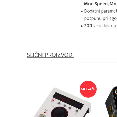
Mod Speed, Mo
Dodatni parametr
potpunu prilagod
200
lako dostupn
SLIČNI PROIZVODI
MEGA%