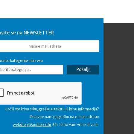
javite se na NEWSLETTER
erite kategorije interesa
erite kategoriju...
Uočili ste krivu sliku, grešku u tekstu ili krivu informaciju?
Prijavite nam pogrešku na e-mail adresu:
webshop@audiopro.hr
Biti ćemo Vam vrlo zahvalni.