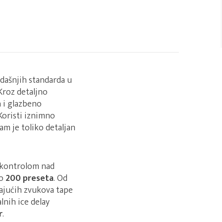
adašnjih standarda u
 Kroz detaljno
h i glazbeno
 Koristi iznimno
am je toliko detaljan
 kontrolom nad
do
200 preseta
. Od
irajućih zvukova tape
lnih ice delay
r
.