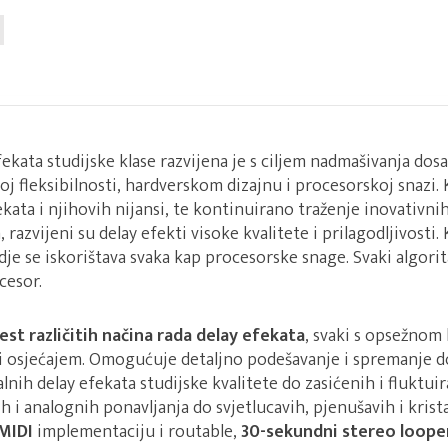
fekata studijske klase razvijena je s ciljem nadmašivanja dos
noj fleksibilnosti, hardverskom dizajnu i procesorskoj snazi.
kata i njihovih nijansi, te kontinuirano traženje inovativni
 razvijeni su delay efekti visoke kvalitete i prilagodljivosti.
gdje se iskorištava svaka kap procesorske snage. Svaki algorit
cesor.
st različitih načina rada delay efekata
, svaki s opsežnom
i osjećajem. Omogućuje detaljno podešavanje i spremanje 
talnih delay efekata studijske kvalitete do zasićenih i fluktu
h i analognih ponavljanja do svjetlucavih, pjenušavih i krista
MIDI
implementaciju i routable,
30-sekundni stereo loope