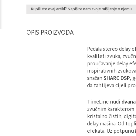
Kupili ste ovaj artikl? Napišite nam svoje mišljenje o njemu.
OPIS PROIZVODA
Pedala stereo delay e
kvaliteti zvuka, zvuč
proučavanje delay efe
inspirativnih zvukova,
snažan
SHARC DSP
, 
da zahtijeva cijeli pro
TimeLine nudi
dvanae
zvučnim karakterom 
kristalno čistih, digi
delay mašina. Od topli
efekata. Uz potpunu