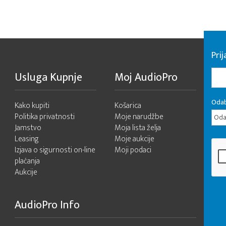
Pri
Usluga Kupnje
Moj AudioPro
Odab
Kako kupiti
Košarica
Politika privatnosti
Moje narudžbe
Odab
Jamstvo
Moja lista želja
Leasing
Moje aukcije
Izjava o sigurnosti on-line
Moji podaci
plaćanja
Aukcije
AudioPro Info