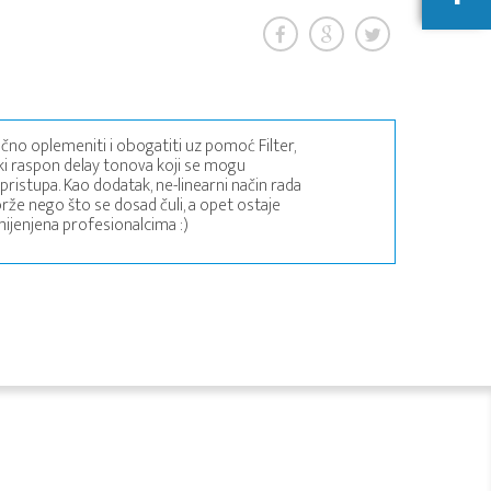
ačno oplemeniti i obogatiti uz pomoć Filter,
roki raspon delay tonova koji se mogu
pristupa. Kao dodatak, ne-linearni način rada
že nego što se dosad čuli, a opet ostaje
mijenjena profesionalcima :)