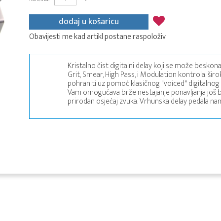
dodaj u košaricu
Obavijesti me kad artikl postane raspoloživ
Kristalno čist digitalni delay koji se može beskon
Grit, Smear, High Pass, i Modulation kontrola. ši
pohraniti uz pomoć klasičnog "voiced" digitalnog 
Vam omogućava brže nestajanje ponavljanja još br
prirodan osjećaj zvuka. Vrhunska delay pedala na