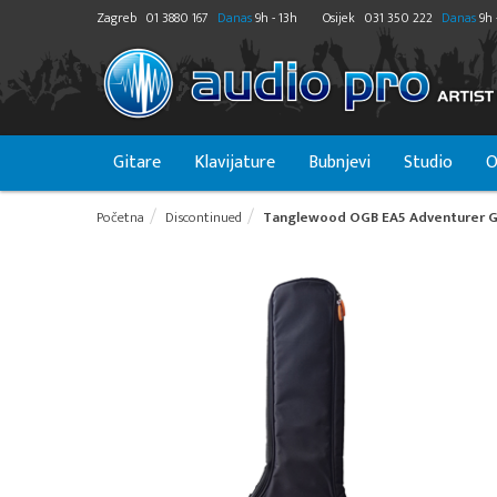
Zagreb
01 3880 167
Danas
9h - 13h
Osijek
031 350 222
Danas
9h 
Gitare
Klavijature
Bubnjevi
Studio
O
Početna
Discontinued
Tanglewood OGB EA5 Adventurer Gi