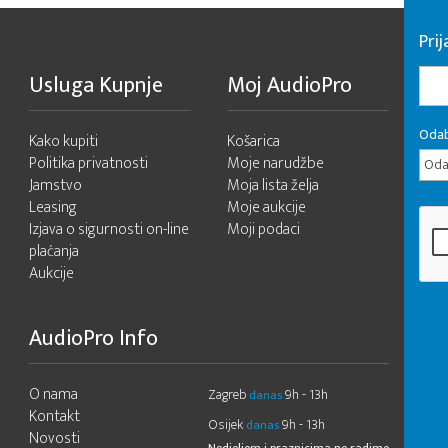
Pri
Usluga Kupnje
Moj AudioPro
Odab
Kako kupiti
Košarica
Politika privatnosti
Moje narudžbe
Odab
Jamstvo
Moja lista želja
Leasing
Moje aukcije
Izjava o sigurnosti on-line
Moji podaci
plaćanja
Aukcije
AudioPro Info
O nama
Zagreb
9h - 13h
danas
Kontakt
Osijek
9h - 13h
danas
Novosti