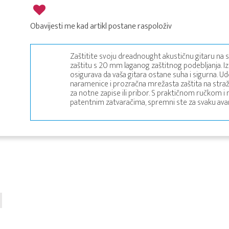
Obavijesti me kad artikl postane raspoloživ
Zaštitite svoju dreadnought akustičnu gitaru na
zaštitu s 20 mm laganog zaštitnog podebljanja. 
osigurava da vaša gitara ostane suha i sigurna. 
naramenice i prozračna mrežasta zaštita na stražn
za notne zapise ili pribor. S praktičnom ručkom
patentnim zatvaračima, spremni ste za svaku ava