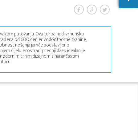
 svakom putovanju. Ova torba nudi vrhunsku
Izrađena od 600 denier vodootporne tkanine,
Udobnost nošenja jamče podstavljene
jem dijelu. Prostrani prednji džep idealan je
 i modernim crnim dizajnom s narančastim
nturu.