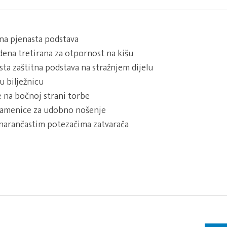
na pjenasta podstava
ena tretirana za otpornost na kišu
ta zaštitna podstava na stražnjem dijelu
 bilježnicu
 na bočnoj strani torbe
ramenice za udobno nošenje
 narančastim potezačima zatvarača