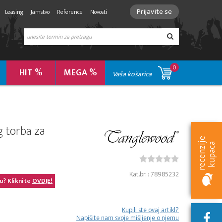
Prijavite se
Leasing
Jamstvo
Reference
Novosti
0
HIT %
MEGA %
Vaša košarica
 torba za
r
e
c
e
n
z
i
e
k
u
p
a
c
j
a
Kat.br. : 78985232
u? Kliknite
OVDJE!
Kupili ste ovaj artikl?
Napišite nam svoje mišljenje o njemu