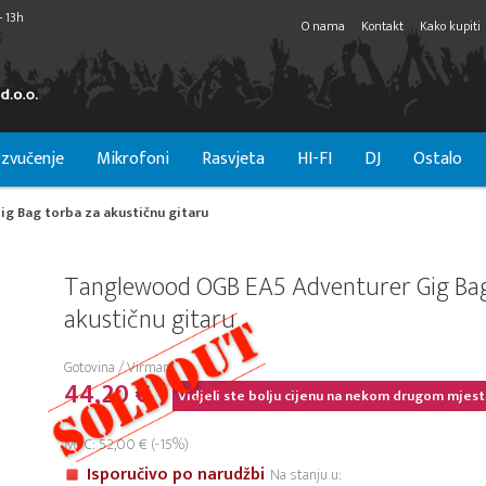
- 13h
O nama
Kontakt
Kako kupiti
zvučenje
Mikrofoni
Rasvjeta
HI-FI
DJ
Ostalo
g Bag torba za akustičnu gitaru
Tanglewood OGB EA5 Adventurer Gig Bag
akustičnu gitaru
Gotovina / Virman
44,20 €
Vidjeli ste bolju cijenu na nekom drugom mjest
MPC: 52,00 € (-15%)
Isporučivo po narudžbi
Na stanju u: