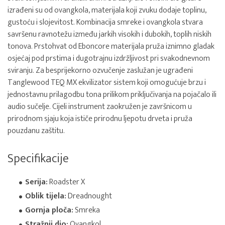
izrađeni su od ovangkola, materijala koji zvuku dodaje toplinu,
gustoću i slojevitost. Kombinacija smreke i ovangkola stvara
savršenu ravnotežu između jarkih visokih i dubokih, toplih niskih
tonova. Prstohvat od Eboncore materijala pruža iznimno gladak
osjećaj pod prstima i dugotrajnu izdržljivost pri svakodnevnom
sviranju. Za besprijekorno ozvučenje zaslužan je ugrađeni
Tanglewood TEQ MX ekvilizator sistem koji omogućuje brzu i
jednostavnu prilagodbu tona prilikom priključivanja na pojačalo ili
audio sučelje. Cijeli instrument zaokružen je završnicom u
prirodnom sjaju koja ističe prirodnu ljepotu drveta i pruža
pouzdanu zaštitu.
Specifikacije
Serija:
Roadster X
Oblik tijela:
Dreadnought
Gornja ploča:
Smreka
Stražnji dio:
Ovangkol