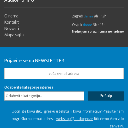
AudioPro Info
O nama
Zagreb
9h - 13h
danas
Kontakt
Osijek
9h - 13h
danas
Novosti
Nedjeljom i praznicima ne radimo
Mapa sajta
Prijavite se na NEWSLETTER
Odaberite kategorije interesa
Odaberite kategoriju...
Uočili ste krivu sliku, grešku u tekstu ili krivu informaciju? Prijavite nam
pogrešku na e-mail adresu:
webshop@audiopro.hr
Biti ćemo Vam vrlo
zahvalni.