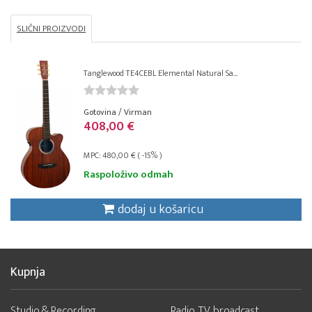
SLIČNI PROIZVODI
Tanglewood TE4CEBL Elemental Natural Sa...
Gotovina / Virman
408,00 €
MPC: 480,00 € ( -15% )
Raspoloživo odmah
dodaj u košaricu
Kupnja
Studio & Recording
Radio, TV, broadcast