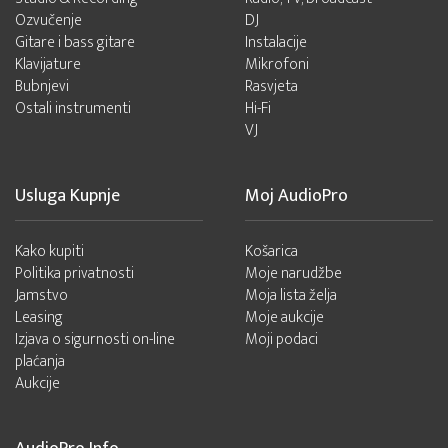
Ozvučenje
DJ
Gitare i bass gitare
Instalacije
Klavijature
Mikrofoni
Bubnjevi
Rasvjeta
Ostali instrumenti
Hi-Fi
VJ
Usluga Kupnje
Moj AudioPro
Kako kupiti
Košarica
Politika privatnosti
Moje narudžbe
Jamstvo
Moja lista želja
Leasing
Moje aukcije
Izjava o sigurnosti on-line
Moji podaci
plaćanja
Aukcije