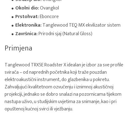
Okolni dio:
Ovangkol
Prstohvat:
Eboncore
Elektronika:
Tanglewood TEQ MX ekvilizator sistem
Završnica:
Prirodni sjaj (Natural Gloss)
Primjena
Tanglewood TRX5E Roadster X idealan je izbor za sve profile
svirača – od naprednih početnika koji traže pouzdan
elektroakustični instrument, do glazbenika u pokretu.
Zahvaljujući kvalitetnom ozvučenju i iznimnoj akustičnoj
projekciji, jednako se dobro snalazi na pozornicama tijekom
nastupa uživo, u studijskim uvjetima za snimanje, kao i pri
opuštenoj kućnoj svirci ili vježbanju.