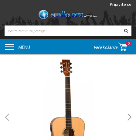
Prijavite se
0
MENU
Vaša košarica