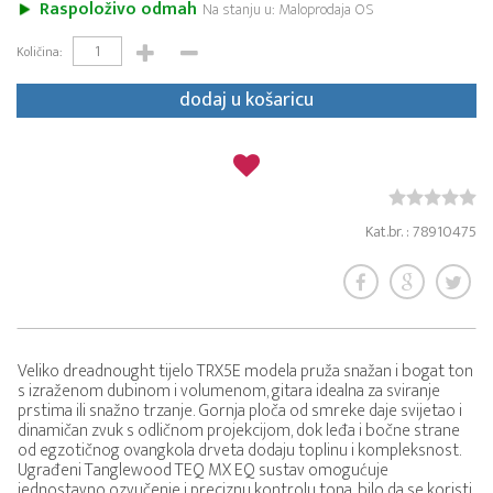
Raspoloživo odmah
Na stanju u: Maloprodaja OS
Količina:
dodaj u košaricu
Kat.br. : 78910475
Veliko dreadnought tijelo TRX5E modela pruža snažan i bogat ton
s izraženom dubinom i volumenom, gitara idealna za sviranje
prstima ili snažno trzanje. Gornja ploča od smreke daje svijetao i
dinamičan zvuk s odličnom projekcijom, dok leđa i bočne strane
od egzotičnog ovangkola drveta dodaju toplinu i kompleksnost.
Ugrađeni Tanglewood TEQ MX EQ sustav omogućuje
jednostavno ozvučenje i preciznu kontrolu tona, bilo da se koristi