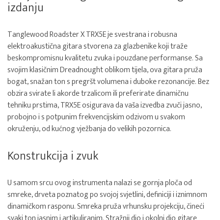
izdanju
Tanglewood Roadster X TRX5E je svestrana i robusna
elektroakustična gitara stvorena za glazbenike koji traže
beskompromisnu kvalitetu zvuka i pouzdane performanse. Sa
svojim klasičnim Dreadnought oblikom tijela, ova gitara pruža
bogat, snažan ton s pregršt volumena i duboke rezonancije. Bez
obzira svirate li akorde trzalicom ili preferirate dinamičnu
tehniku prstima, TRX5E osigurava da vaša izvedba zvuči jasno,
probojno i s potpunim frekvencijskim odzivom u svakom
okruženju, od kućnog vježbanja do velikih pozornica.
Konstrukcija i zvuk
U samom srcu ovog instrumenta nalazi se gornja ploča od
smreke, drveta poznatog po svojoj svjetlini, definiciji i iznimnom
dinamičkom rasponu. Smreka pruža vrhunsku projekciju, čineći
svaki ton jasnim i artikuliranim. Stražnji dio i okolni dio gitare