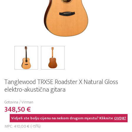
Tanglewood TRX5E Roadster X Natural Gloss
elektro-akustična gitara
Gotovina / Virman
348,50 €
Vidjeli ste bolju cijenu na nekom drugom mjestu? Kliknite
OVDJE!
MPC: 410,00 € (-15%)