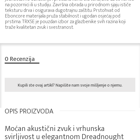
na pozornici ili u studiju. Završna obrada u prirodnom sjaju ističe
teksturu drva i osigurava dugotrajnu zaštitu. Prstohvat od
Eboncore materijala pruža stabilnost i ugodan osjećaj pod
prstima. TRX5E je pouzdan izbor za glazbenike svih razina koji
traže kvalitetan zvuk i svestranost.
0
Recenzija
Kupili ste ovaj artikl? Napišite nam svoje mišljenje o njemu.
OPIS PROIZVODA
Moćan akustični zvuk i vrhunska
svirljivost u elegantnom Dreadnought