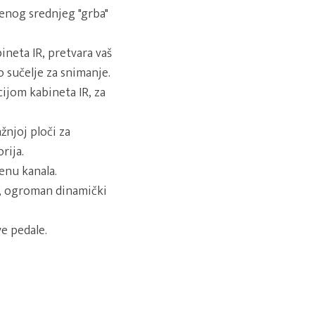
ženog srednjeg "grba"
neta IR, pretvara vaš
o sučelje za snimanje.
ijom kabineta IR, za
žnjoj ploči za
rija.
enu kanala.
, ogroman dinamički
e pedale.