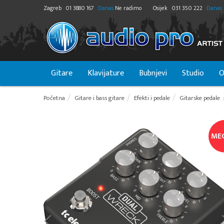
Zagreb
01 3880 167
Danas
Ne radimo
Osijek
031 350 222
Danas
Gitare
Klavijature
Bubnjevi
Studio
O
Početna
Gitare i bass gitare
Efekti i pedale
Gitarske pedale
ME