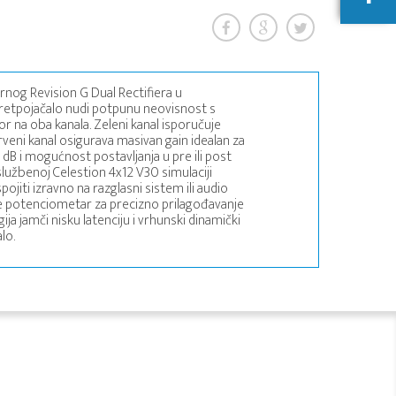
arnog Revision G Dual Rectifiera u
etpojačalo nudi potpunu neovisnost s
r na oba kanala. Zeleni kanal isporučuje
crveni kanal osigurava masivan gain idealan za
 dB i mogućnost postavljanja u pre ili post
i službenoj Celestion 4x12 V30 simulaciji
jiti izravno na razglasni sistem ili audio
nce potenciometar za precizno prilagođavanje
 jamči nisku latenciju i vrhunski dinamički
lo.