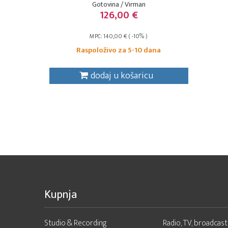
Gotovina / Virman
126,00 €
MPC: 140,00 € ( -10% )
Raspoloživo za 5-10 dana
dodaj u košaricu
Kupnja
Studio & Recording
Radio, TV, broadcast