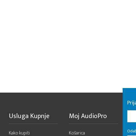
Pri
Usluga Kupnje
Moj AudioPro
Odab
Kako kupiti
Košarica