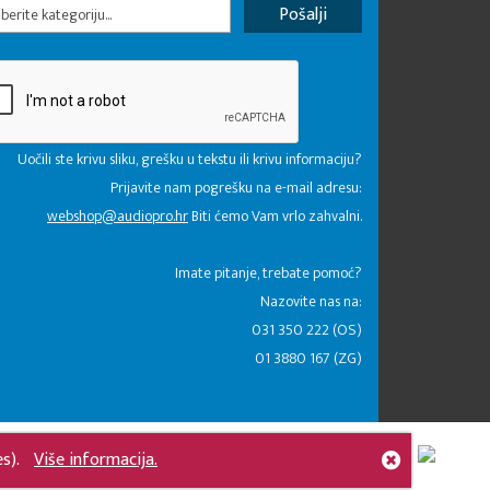
erite kategoriju...
Uočili ste krivu sliku, grešku u tekstu ili krivu informaciju?
Prijavite nam pogrešku na e-mail adresu:
webshop@audiopro.hr
Biti ćemo Vam vrlo zahvalni.
​Imate pitanje, trebate pomoć?
Nazovite nas na:
031 350 222 (OS)
01 3880 167 (ZG)
es).
Više informacija.