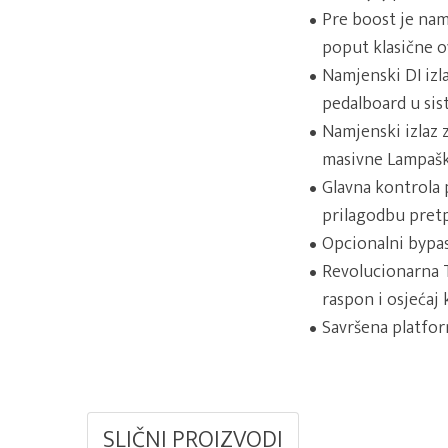
Pre boost je nam
poput klasične o
Namjenski DI izl
pedalboard u sis
Namjenski izlaz 
masivne Lampaško
Glavna kontrola p
prilagodbu pretpo
Opcionalni bypas
Revolucionarna 
raspon i osjećaj 
Savršena platfor
SLIČNI PROIZVODI