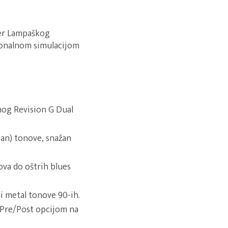
ier Lampaškog
ionalnom simulacijom
rnog Revision G Dual
ean) tonove, snažan
ova do oštrih blues
 i metal tonove 90-ih.
s Pre/Post opcijom na