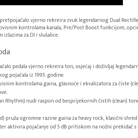
pretpojačalo vjerno rekreira zvuk legendarnog Dual Rectif
neovisnim kontrolama kanala, Pre/Post Boost funkcijom, opc
izlazima za DI i slušalice.
voda
čalo pedala vjerno rekreira ton, osjećaj i doživljaj legenda
kog pojačala iz 1995. godine.
visnim kontrolama gaina, glasnoće i ekvalizatora za čiste (cl
ove.
ean Rhythm) nudi raspon od besprijekornih čistih (clean) ton
ad) pruža ogromne razine gaina za heavy rock, klasični shred
ter aktivira pojačanje od 5 dB pritiskom na nožni prekidač 