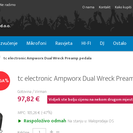
Ne radimo
O nama
Kontakt
Kako kupiti
zvučenje
Mikrofoni
Rasvjeta
HI-FI
DJ
Ostalo
tc electronic Ampworx Dual Wreck Preamp pedala
tc electronic Ampworx Dual Wreck Prea
GA%
Gotovina / Virman
97,82 €
Vidjeli ste bolju cijenu na nekom drugom mjest
MPC: 185,26 € (-47%)
Raspoloživo odmah
Na stanju u: Maloprodaja OS
Količina: