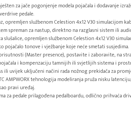
ješten za jače pogonjenje modela pojačala i dodavanje izra
verdrive pedale.
az, opremljen službenom Celestion 4x12 V30 simulacijom kabi
tem spreman za nastup, direktno na razglasni sistem ili audi
za slušalice, opremljen službenom Celestion 4x12 V30 simulac
 pojačalo tonove i vježbanje koje neće smetati susjedima.
risutnosti (Master presence), postavite i zaboravite, na stra
jačala i kompenzaciju tamnijih ili svjetlijih sistema i prosto
s ili uvijek uključeni načini rada nožnog prekidača za promj
TC AMPWORX tehnologija modeliranja pruža nisku latenciju
kao pravi uređaj.
ma za pedale prilagođena pedalboardu, odlično prihvaća driv