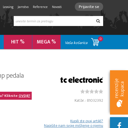
Prijavite se
Leasing
Jamstvo
Reference
Novosti
0
HIT %
MEGA %
Vaša košarica
mp pedala
r
e
c
e
n
z
i
e
k
u
p
a
c
j
a
u? Kliknite
OVDJE!
Kat.br. : 81032392
Kupili ste ovaj artikl?
Napišite nam svoje mišljenje o njemu