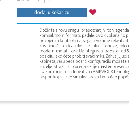
dodaj u košaricu
Doživite sirovu snagu i prepoznatljivi ton legend
kompaktnom formatu pedale. Ovo dvokanalno pr
odvojenim kontrolama za gain, volume i ekvalizato
kristalno čiste clean dionice i blues tonove, dok 
moderni metal i rock. Uz integrirani booster od 5
poziciju, lako ćete probiti svaki miks. Zahvaljujuć
kabineta, vašu pedalboard konfiguraciju možete spo
sučelje. Stražnji dio uređaja krije master prese
svakom prostoru. Inovativna AMPWORX tehnologija
raspon koji vjerno simulira pravo lampaško pojača