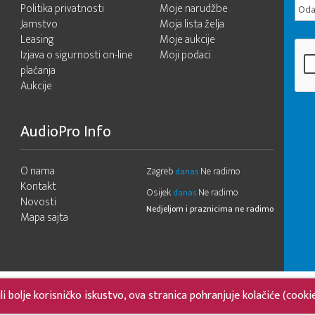
Politika privatnosti
Moje narudžbe
Odab
Jamstvo
Moja lista želja
Leasing
Moje aukcije
Izjava o sigurnosti on-line
Moji podaci
plaćanja
Aukcije
AudioPro Info
O nama
Zagreb
Ne radimo
danas
Kontakt
Osijek
Ne radimo
danas
Novosti
Nedjeljom i praznicima ne radimo
Mapa sajta
 bolje korisničko iskustvo, ova stranica pohranjuje kolačiće (cooki