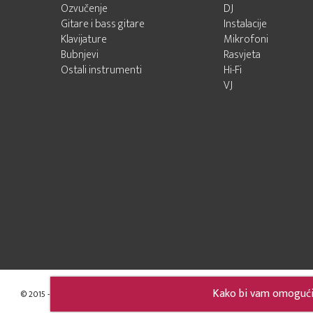
Ozvučenje
DJ
Gitare i bass gitare
Instalacije
Klavijature
Mikrofoni
Bubnjevi
Rasvjeta
Ostali instrumenti
Hi-Fi
VJ
Kako bi vam omogućili
© 2015 - 2026 Audio Pro Artist
Developed by LABNET.RS