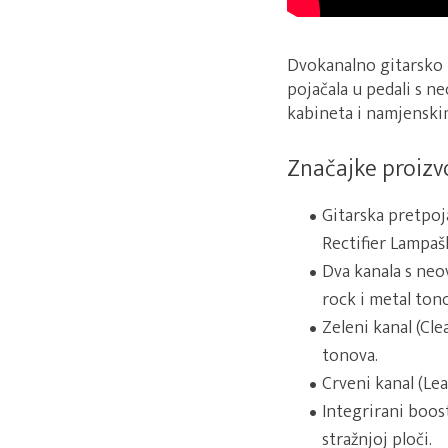
Dvokanalno gitarsko 
pojačala u pedali s 
kabineta i namjenskim 
Značajke proiz
Gitarska pretpoja
Rectifier Lampaš
Dva kanala s neo
rock i metal ton
Zeleni kanal (Cl
tonova.
Crveni kanal (Le
Integrirani boos
stražnjoj ploči.