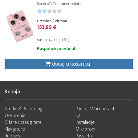
Mooer MVP1 autuner pedala
Gotovina / Virman
153,89 €
MPC: 183,20 € ( -16% )
Raspoloživo odmah
dodaj u košaricu
Kupnja
Studio & Recording
Radio, TV, broadcast
Ozvučenje
DJ
Gitare i bass gitare
Instalacije
Klavijature
Mikrofoni
Bubnjevi
Rasvjeta