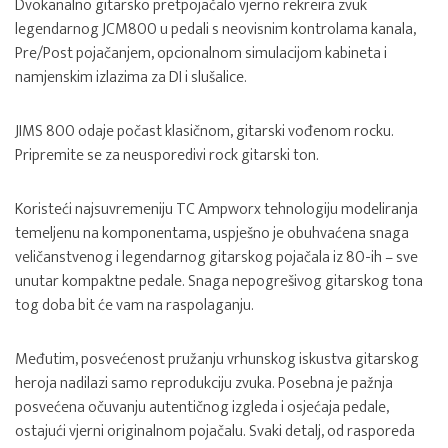
Dvokanalno gitarsko pretpojačalo vjerno rekreira zvuk
legendarnog JCM800 u pedali s neovisnim kontrolama kanala,
Pre/Post pojačanjem, opcionalnom simulacijom kabineta i
namjenskim izlazima za DI i slušalice.
JIMS 800 odaje počast klasičnom, gitarski vođenom rocku.
Pripremite se za neusporedivi rock gitarski ton.
Koristeći najsuvremeniju TC Ampworx tehnologiju modeliranja
temeljenu na komponentama, uspješno je obuhvaćena snaga
veličanstvenog i legendarnog gitarskog pojačala iz 80-ih – sve
unutar kompaktne pedale. Snaga nepogrešivog gitarskog tona
tog doba bit će vam na raspolaganju.
Međutim, posvećenost pružanju vrhunskog iskustva gitarskog
heroja nadilazi samo reprodukciju zvuka. Posebna je pažnja
posvećena očuvanju autentičnog izgleda i osjećaja pedale,
ostajući vjerni originalnom pojačalu. Svaki detalj, od rasporeda