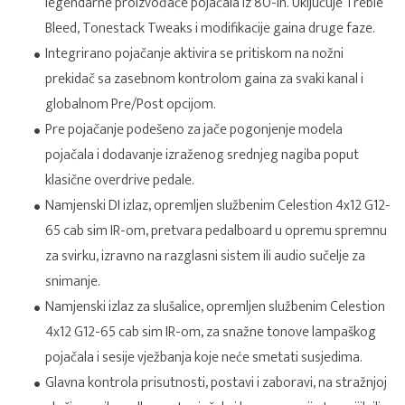
legendarne proizvođače pojačala iz 80-ih. Uključuje Treble
Bleed, Tonestack Tweaks i modifikacije gaina druge faze.
Integrirano pojačanje aktivira se pritiskom na nožni
prekidač sa zasebnom kontrolom gaina za svaki kanal i
globalnom Pre/Post opcijom.
Pre pojačanje podešeno za jače pogonjenje modela
pojačala i dodavanje izraženog srednjeg nagiba poput
klasične overdrive pedale.
Namjenski DI izlaz, opremljen službenim Celestion 4x12 G12-
65 cab sim IR-om, pretvara pedalboard u opremu spremnu
za svirku, izravno na razglasni sistem ili audio sučelje za
snimanje.
Namjenski izlaz za slušalice, opremljen službenim Celestion
4x12 G12-65 cab sim IR-om, za snažne tonove lampaškog
pojačala i sesije vježbanja koje neće smetati susjedima.
Glavna kontrola prisutnosti, postavi i zaboravi, na stražnjoj