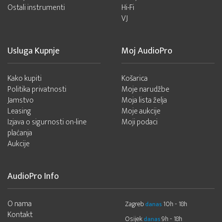
Ostali instrumenti
Hi-Fi
VJ
Usluga Kupnje
Moj AudioPro
Kako kupiti
Košarica
Politika privatnosti
Moje narudžbe
Jamstvo
Moja lista želja
Leasing
Moje aukcije
Izjava o sigurnosti on-line
Moji podaci
plaćanja
Aukcije
AudioPro Info
O nama
Zagreb
10h - 18h
danas
Kontakt
Osijek
9h - 18h
danas