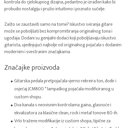
kontrola do cjelokupnog dizajna, pedantno je izrađen kako bi
probudio nostalgiju i pružio intuitivno i poznato sučelje.
Zašto se zaustaviti samo na tome? Iskustvo sviranja gitare
može se poboljšati bez kompromitiranja originalnog tona i
ugođaja. Dodani su genijalni dodaci koji poboljšavaju iskustvo
gitarista, ujedinjujući najbolje od originalnog pojačala s dodanim
modernim i svestranim značajkama.
Značajke proizvoda
Gitarska pedala pretpojačala vjerno rekreira ton, dodir i
osjećaj JCM800 * lampaškog pojačala modificiranog u
custom shopu.
Dva kanala s neovisnim kontrolama gaina, glasnoće i
ekvalizatora za klasične clean, rock i metal tonove 80-ih.
Vrlo tražene modifikacije iz custom shopa, tipične za