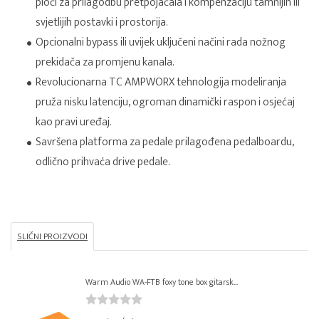
ploči za prilagodbu pretpojačala i kompenzaciju tamnijih ili
svjetlijih postavki i prostorija.
Opcionalni bypass ili uvijek uključeni načini rada nožnog
prekidača za promjenu kanala.
Revolucionarna TC AMPWORX tehnologija modeliranja
pruža nisku latenciju, ogroman dinamički raspon i osjećaj
kao pravi uređaj.
Savršena platforma za pedale prilagođena pedalboardu,
odlično prihvaća drive pedale.
SLIČNI PROIZVODI
Warm Audio WA-FTB foxy tone box gitarsk...