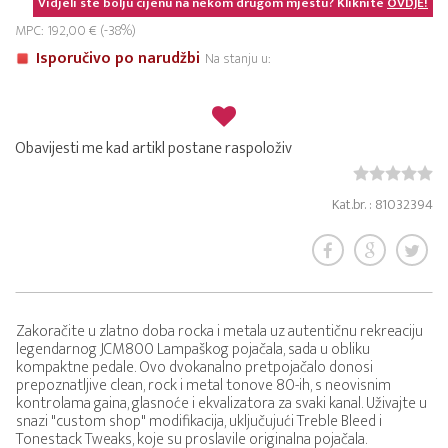
Vidjeli ste bolju cijenu na nekom drugom mjestu? Kliknite
OVDJE!
MPC: 192,00 € (-38%)
Isporučivo po narudžbi
Na stanju u:
Obavijesti me kad artikl postane raspoloživ
Kat.br. : 81032394
Zakoračite u zlatno doba rocka i metala uz autentičnu rekreaciju
legendarnog JCM800 Lampaškog pojačala, sada u obliku
kompaktne pedale. Ovo dvokanalno pretpojačalo donosi
prepoznatljive clean, rock i metal tonove 80-ih, s neovisnim
kontrolama gaina, glasnoće i ekvalizatora za svaki kanal. Uživajte u
snazi "custom shop" modifikacija, uključujući Treble Bleed i
Tonestack Tweaks, koje su proslavile originalna pojačala.