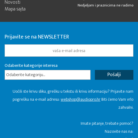
Novosti
Nedjeljom i praznicima ne radimo
Mapa sajta
Prijavite se na NEWSLETTER
Odaberite kategorije interesa
Odaberite kategoriju...
Uočili ste krivu sliku, grešku u tekstu ili krivu informaciju? Prijavite nam
pogrešku na e-mail adresu:
webshop@audiopro.hr
Biti ćemo Vam vrlo
zahvalni.
​Imate pitanje, trebate pomoć?
Nazovite nas na: