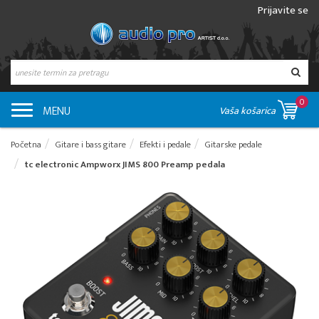
Prijavite se
0
MENU
Vaša košarica
Početna
Gitare i bass gitare
Efekti i pedale
Gitarske pedale
tc electronic Ampworx JIMS 800 Preamp pedala