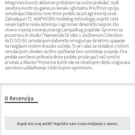
Integrirani boost, aktiviran pritiskom na nožni prekidač, nudi
zasebnu kontrolu gaina po kanalu i globalnu Pre/Post opciju,
simulirajući klasičnu overdrive pedalu za još agresivniji zvuk.
Zahvaljujući TC AMPWORX modeling tehnologiji, osjetit ćete
nevjerojatno nisku latenciju i ogroman dinamički raspon, što
stvara osjećaj sviranja pravog Lampaškog pojačala. Spremni za
pozornicu ili studio? Namjenski DI izlaz s službenom Celestion
4x12 G12-65 simulacijom kabineta omogućuje direktno spajanje
na razglasni sistem ili audio sučelje. Tu je i izlaz za slušalice s istom
simulacijom, idealan za tiho vježbanje bez ometanja susjeda. Ova
pedala savršeno prihvaća drive pedale, proširujući vaš sonični
arsenal, a Master Presence kontrola na stražnjem dijelu osigurava
savršeno usklađivanje s bilo kojom opremom.
0
Recenzija
Kupili ste ovaj artikl? Napišite nam svoje mišljenje o njemu.