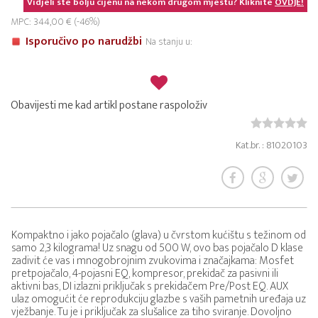
Vidjeli ste bolju cijenu na nekom drugom mjestu? Kliknite
OVDJE!
MPC: 344,00 € (-46%)
Isporučivo po narudžbi
Na stanju u:
Obavijesti me kad artikl postane raspoloživ
Kat.br. : 81020103
Kompaktno i jako pojačalo (glava) u čvrstom kućištu s težinom od
samo 2,3 kilograma! Uz snagu od 500 W, ovo bas pojačalo D klase
zadivit će vas i mnogobrojnim zvukovima i značajkama: Mosfet
pretpojačalo, 4-pojasni EQ, kompresor, prekidač za pasivni ili
aktivni bas, DI izlazni priključak s prekidačem Pre/Post EQ. AUX
ulaz omogućit će reprodukciju glazbe s vaših pametnih uređaja uz
vježbanje. Tu je i priključak za slušalice za tiho sviranje. Dovoljno