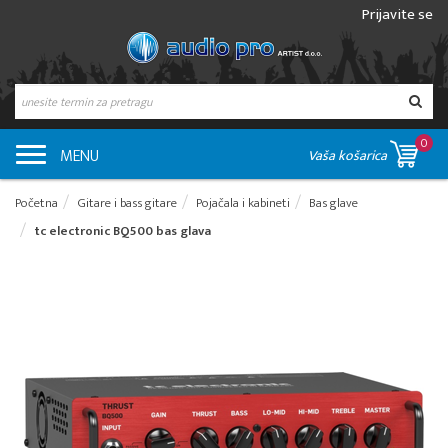
Prijavite se
0
MENU
Vaša košarica
Početna
Gitare i bass gitare
Pojačala i kabineti
Bas glave
tc electronic BQ500 bas glava