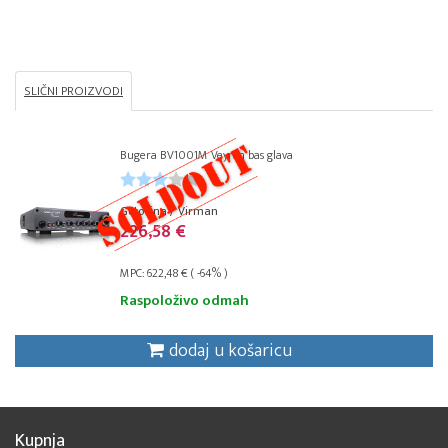
SLIČNI PROIZVODI
Bugera BV1001M Veyron bas glava
Gotovina / Virman
226,58 €
MPC: 622,48 € ( -64% )
Raspoloživo odmah
dodaj u košaricu
Kupnja