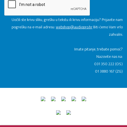
Uočili ste krivu sliku, grešku u tekstu ili krivu informaciju? Prijavite nam
pogrešku na e-mail adresu:
webshop@audiopro.hr
Biti ćemo Vam vrlo
zahvalni.
​Imate pitanje, trebate pomoć?
Nazovite nas na:
031 350 222 (OS)
01 3880 167 (ZG)