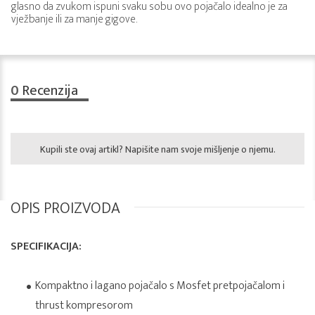
glasno da zvukom ispuni svaku sobu ovo pojačalo idealno je za
vježbanje ili za manje gigove.
0
Recenzija
Kupili ste ovaj artikl? Napišite nam svoje mišljenje o njemu.
OPIS PROIZVODA
SPECIFIKACIJA:
Kompaktno i lagano pojačalo s Mosfet pretpojačalom i
thrust kompresorom