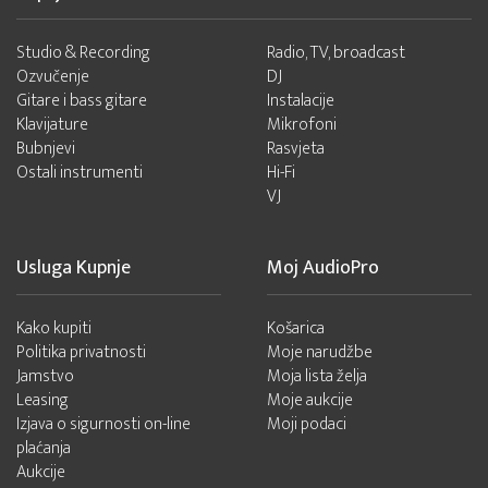
Studio & Recording
Radio, TV, broadcast
Ozvučenje
DJ
Gitare i bass gitare
Instalacije
Klavijature
Mikrofoni
Bubnjevi
Rasvjeta
Ostali instrumenti
Hi-Fi
VJ
Usluga Kupnje
Moj AudioPro
Kako kupiti
Košarica
Politika privatnosti
Moje narudžbe
Jamstvo
Moja lista želja
Leasing
Moje aukcije
Izjava o sigurnosti on-line
Moji podaci
plaćanja
Aukcije