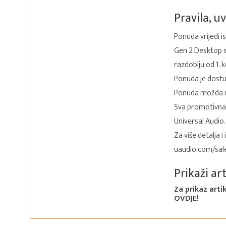
Pravila, uv
Ponuda vrijedi i
Gen 2 Desktop s
razdoblju od 1. 
Ponuda je dostup
Ponuda možda ne
Sva promotivna 
Universal Audio.
Za više detalja 
uaudio.com/sal
Prikaži ar
Za prikaz arti
OVDJE!