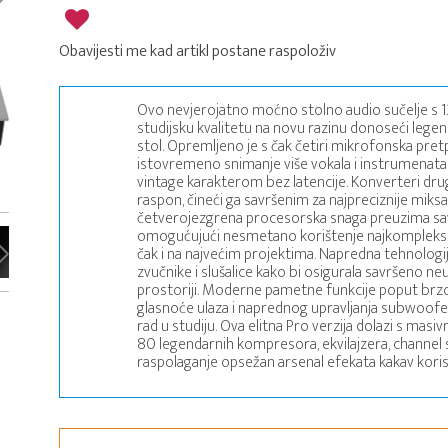
Obavijesti me kad artikl postane raspoloživ
Ovo nevjerojatno moćno stolno audio sučelje s 12 
studijsku kvalitetu na novu razinu donoseći legen
stol. Opremljeno je s čak četiri mikrofonska pret
istovremeno snimanje više vokala i instrumenat
vintage karakterom bez latencije. Konverteri d
raspon, čineći ga savršenim za najpreciznije miksan
četverojezgrena procesorska snaga preuzima sav
omogućujući nesmetano korištenje najkompleksn
čak i na najvećim projektima. Napredna tehnologij
zvučnike i slušalice kako bi osigurala savršeno ne
prostoriji. Moderne pametne funkcije poput brz
glasnoće ulaza i naprednog upravljanja subwoof
rad u studiju. Ova elitna Pro verzija dolazi s mas
80 legendarnih kompresora, ekvilajzera, channel st
raspolaganje opsežan arsenal efekata kakav koriste