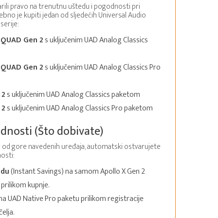
rili pravo na trenutnu uštedu i pogodnosti pri
rebno je kupiti jedan od sljedećih Universal Audio
serije:
X QUAD Gen 2
s uključenim UAD Analog Classics
X QUAD Gen 2
s uključenim UAD Analog Classics Pro
 2
s uključenim UAD Analog Classics paketom
 2
s uključenim UAD Analog Classics Pro paketom
dnosti (Što dobivate)
od gore navedenih uređaja, automatski ostvarujete
osti:
edu
(Instant Savings) na samom Apollo X Gen 2
prilikom kupnje.
na UAD Native Pro paketu prilikom registracije
elja.