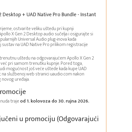
2 Desktop + UAD Native Pro Bundle - Instant
ijeme, ostvarite veliku uštedu pri kupnji
ollo X Gen 2 Desktop audio sučelja i osigurajte si
pularnijih Universal Audio plug-inova kada
 sustav na UAD Native Pro prilikom registracije
 trenutnu uštedu na odgovarajućem Apollo X Gen 2
 već pri samom trenutku kupnje. Pored toga,
nudi mogućnost još veće uštede kada kupe UAD
t na službenoj web stranici uaudio.com nakon
g novog uređaja.
promocije
nuda traje
od 1. kolovoza do 30. rujna 2026.
ljučeni u promociju (Odgovarajući