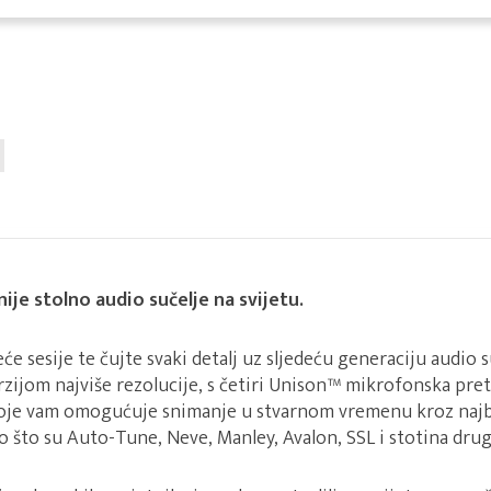
ije stolno audio sučelje na svijetu.
će sesije te čujte svaki detalj uz sljedeću generaciju audio s
rzijom najviše rezolucije, s četiri Unison™ mikrofonska pre
oje vam omogućuje snimanje u stvarnom vremenu kroz najbo
 što su Auto-Tune, Neve, Manley, Avalon, SSL i stotina drug