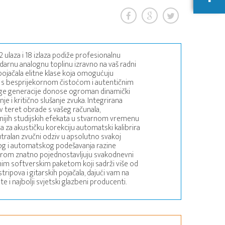
ulaza i 18 izlaza podiže profesionalnu
darnu analognu toplinu izravno na vaš radni
pojačala elitne klase koja omogućuju
a s besprijekornom čistoćom i autentičnim
ruge generacije donose ogroman dinamički
je i kritično slušanje zvuka. Integrirana
 teret obrade s vašeg računala,
ijih studijskih efekata u stvarnom vremenu
a za akustičku korekciju automatski kalibrira
utralan zvučni odziv u apsolutno svakoj
og i automatskog podešavanja razine
erom znatno pojednostavljuju svakodnevni
ivnim softverskim paketom koji sadrži više od
ripova i gitarskih pojačala, dajući vam na
 i najbolji svjetski glazbeni producenti.