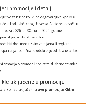
jeti promocije i detalji
sključivo za kupce koji kupe odgovarajuće Apollo X
učelje kod ovlaštenog Universal Audio prodavača u
kolovoza 2026. do 30. rujna 2026. godine.
na isključivo do isteka zaliha.
će biti dostupna u svim zemljama ili regijama.
ispunjenja podložna su odobrenju od strane tvrtke
i informacija o promociji posjetite službene stranice:
e.
tikle uključene u promociju
kala koji su uključeni u ovu promociju:
Klikni