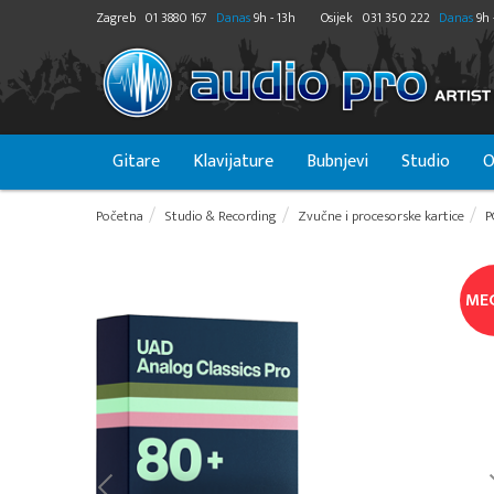
Zagreb
01 3880 167
Danas
9h - 13h
Osijek
031 350 222
Danas
9h 
Gitare
Klavijature
Bubnjevi
Studio
O
Početna
Studio & Recording
Zvučne i procesorske kartice
P
ME