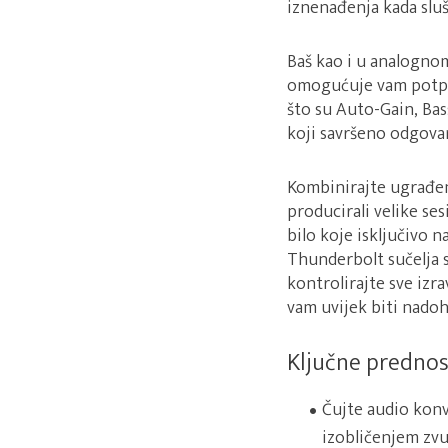
iznenađenja kada sluš
Baš kao i u analognom
omogućuje vam potpun
što su Auto-Gain, Bas
koji savršeno odgova
Kombinirajte ugrađen
producirali velike se
bilo koje isključivo n
Thunderbolt sučelja s
kontrolirajte sve izr
vam uvijek biti nadoh
Ključne prednos
Čujte audio konv
izobličenjem zvu