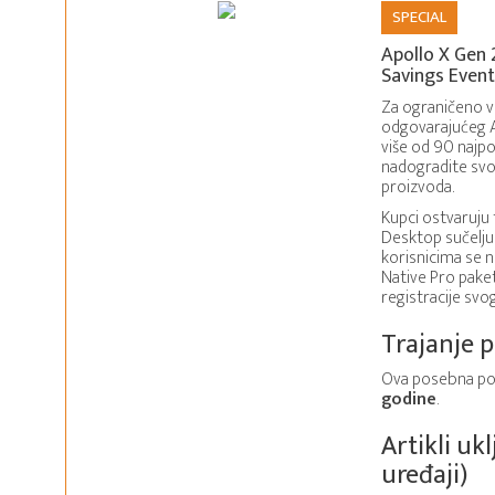
SPECIAL
Apollo X Gen 
Savings Event
Za ograničeno vr
odgovarajućeg Ap
više od 90 najpo
nadogradite svoj
proizvoda.
Kupci ostvaruju
Desktop sučelju
korisnicima se 
Native Pro pake
registracije svo
Trajanje 
Ova posebna po
godine
.
Artikli uk
uređaji)