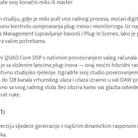
ate svoj konačni miks ili master.
 studiju, gdje je miks pult srce radnog procesa, moćan digi
u kontrolu usmjeravanja plug-inova i monitoringa. Uz naj
s Management (upravljanje basom) i Plug-In Scenes, lako je 
ra vašim potrebama.
i QUAD Core DSP s nativnim procesiranjem vašeg računala 
sije sa složenim lancima plug-inova — ovaj moćni hibridni r
ativno studijsko rješenje. Izgradite svoj studio povezivanjem
 do 128 kanala vrhunskog ulaza i izlaza izravno u vaš DAW p
avno sa svog radnog stola. Bez obzira kamo vas glazba odvede
vat ruke.
ti
erziju sljedeće generacije s najširim dinamičkim rasponom 
ka.