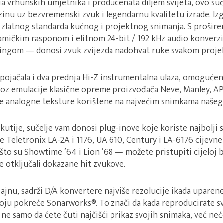
 vrhunskih umjetnika i producenata diljem svijeta, ovo suč
zinu uz bezvremenski zvuk i legendarnu kvalitetu izrade. Iz
 zlatnog standarda kućnog i projektnog snimanja. S prošire
namičkim rasponom i elitnom 24-bit / 192 kHz audio konverz
ingom — donosi zvuk zvijezda nadohvat ruke svakom proje
tpojačala i dva prednja Hi-Z instrumentalna ulaza, omogućen
z emulacije klasične opreme proizvođača Neve, Manley, AP
te analogne teksture korištene na najvećim snimkama našeg
utije, sučelje vam donosi plug-inove koje koriste najbolji sv
Teletronix LA-2A i 1176, UA 610, Century i LA-6176 cijevne 
 što su Showtime ’64 i Lion ’68 — možete pristupiti cijeloj 
e otključali dokazane hit zvukove.
ajnu, sadrži D/A konvertere najviše rezolucije ikada uparen
oju pokreće Sonarworks®. To znači da kada reproducirate s
, ne samo da ćete čuti najčišći prikaz svojih snimaka, već neć