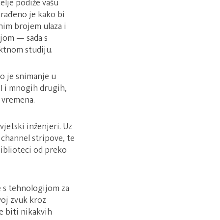
elje podiže vašu
građeno je kako bi
nim brojem ulaza i
ijom — sada s
ktnom studiju.
o je snimanje u
I i mnogih drugih,
 vremena.
jetski inženjeri. Uz
channel stripove, te
biblioteci od preko
e s tehnologijom za
voj zvuk kroz
e biti nikakvih