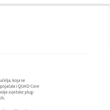
učelja, koja se
tpojačala i QUAD Core
lje svjetske plug-
ih.