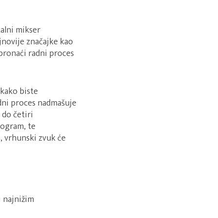
talni mikser
novije značajke kao
pronaći radni proces
kako biste
adni proces nadmašuje
 do četiri
rogram, te
, vrhunski zvuk će
i najnižim