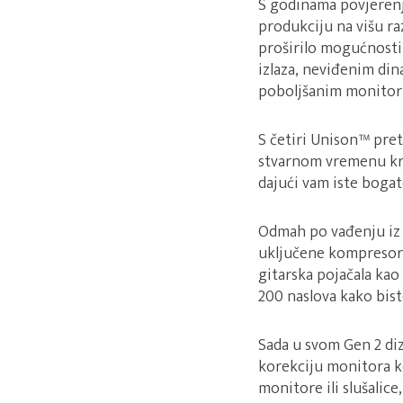
S godinama povjerenja
produkciju na višu ra
proširilo mogućnosti
izlaza, neviđenim di
poboljšanim monitor
S četiri Unison™ pre
stvarnom vremenu kro
dajući vam iste boga
Odmah po vađenju iz k
uključene kompresore 
gitarska pojačala kao
200 naslova kako bist
Sada u svom Gen 2 diz
korekciju monitora k
monitore ili slušalice