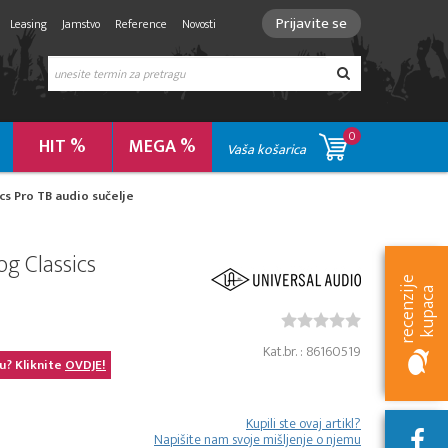
Prijavite se
Leasing
Jamstvo
Reference
Novosti
0
HIT %
MEGA %
Vaša košarica
cs Pro TB audio sučelje
g Classics
r
e
c
e
n
z
i
e
k
u
p
a
c
j
a
Kat.br. : 86160519
u? Kliknite
OVDJE!
Kupili ste ovaj artikl?
Napišite nam svoje mišljenje o njemu