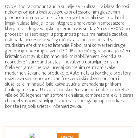
Ovo elitno rackmount audio sučelje sa 16 ulaza i 22 izlaza donosi
nekompromisnu kvalitetu zvuka profesionalnim glazbenim
producentima. S dva mikrofonska pretpojačala i šest dodatnih
linijskih ulaza, laka je i brza integracija hardverskih sintesajzera,
klavijatura i druge vanjske opreme u vaš sustav. Snažni HEXA Core
procesor sa šest jezgri u potpunosti preuzima najteže zadatke,
oslobađajući resurse vašeg računala za nesmetan rad sa
studijskim efektima bez latencije. Poboljšani konverteri druge
generacije nude impresivnih 130 dB dinamičkog raspona, jamčeći
kristalno čist zvuk s iznimno niskim izobličenjem. Podrška za
napredni 5.1 surround sustav i inovativno upravljanje niskim
frekvencijama čine ovaj uređaj savršenim centrom svake
moderne višekanalne produkcije. Automatska korekcija prostora
osigurava savršeno precizan frekvencijski odziv monitora i
slušalica, eliminirajući bilo kakva zvučna iznenađenja prilikom
finalnog miksanja. U ovoj vrhunskoj Pro varijanti dolazi u paketu s
više od 80 legendarnih softverskih alata, kompresora, ekvilajzera i
channel stripova, stavljajući vam na raspolaganje opremu kakvu
koriste i najbolji svjetski inženjeri zvuka.
SPECIAL