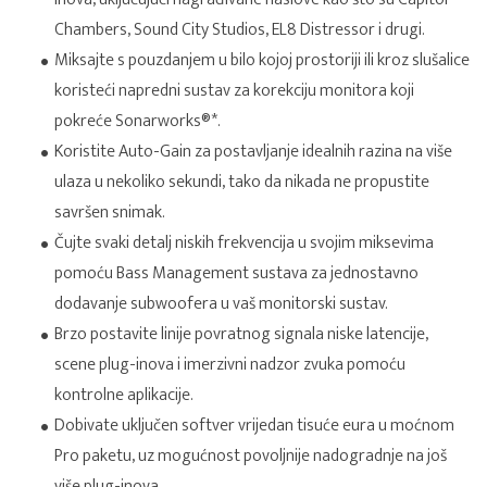
Chambers, Sound City Studios, EL8 Distressor i drugi.
Miksajte s pouzdanjem u bilo kojoj prostoriji ili kroz slušalice
koristeći napredni sustav za korekciju monitora koji
pokreće Sonarworks®*.
Koristite Auto-Gain za postavljanje idealnih razina na više
ulaza u nekoliko sekundi, tako da nikada ne propustite
savršen snimak.
Čujte svaki detalj niskih frekvencija u svojim miksevima
pomoću Bass Management sustava za jednostavno
dodavanje subwoofera u vaš monitorski sustav.
Brzo postavite linije povratnog signala niske latencije,
scene plug-inova i imerzivni nadzor zvuka pomoću
kontrolne aplikacije.
Dobivate uključen softver vrijedan tisuće eura u moćnom
Pro paketu, uz mogućnost povoljnije nadogradnje na još
više plug-inova.