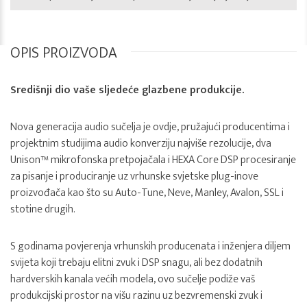
OPIS PROIZVODA
Središnji dio vaše sljedeće glazbene produkcije.
Nova generacija audio sučelja je ovdje, pružajući producentima i
projektnim studijima audio konverziju najviše rezolucije, dva
Unison™ mikrofonska pretpojačala i HEXA Core DSP procesiranje
za pisanje i produciranje uz vrhunske svjetske plug-inove
proizvođača kao što su Auto-Tune, Neve, Manley, Avalon, SSL i
stotine drugih.
S godinama povjerenja vrhunskih producenata i inženjera diljem
svijeta koji trebaju elitni zvuk i DSP snagu, ali bez dodatnih
hardverskih kanala većih modela, ovo sučelje podiže vaš
produkcijski prostor na višu razinu uz bezvremenski zvuk i