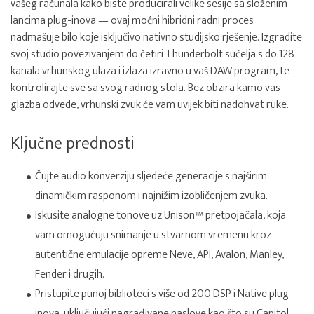
vašeg računala kako biste producirali velike sesije sa složenim
lancima plug-inova — ovaj moćni hibridni radni proces
nadmašuje bilo koje isključivo nativno studijsko rješenje. Izgradite
svoj studio povezivanjem do četiri Thunderbolt sučelja s do 128
kanala vrhunskog ulaza i izlaza izravno u vaš DAW program, te
kontrolirajte sve sa svog radnog stola. Bez obzira kamo vas
glazba odvede, vrhunski zvuk će vam uvijek biti nadohvat ruke.
Ključne prednosti
Čujte audio konverziju sljedeće generacije s najširim
dinamičkim rasponom i najnižim izobličenjem zvuka.
Iskusite analogne tonove uz Unison™ pretpojačala, koja
vam omogućuju snimanje u stvarnom vremenu kroz
autentične emulacije opreme Neve, API, Avalon, Manley,
Fender i drugih.
Pristupite punoj biblioteci s više od 200 DSP i Native plug-
inova, uključujući nagrađivane naslove kao što su Capitol