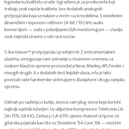
legendarnu kvalitetu izrade. Izgrađeno je za producente koji
trebaju zvuk najviše kvalitete, bez dodatnih analognih
pretpojačala koja se nalaze u većim
rack
modelima. S neviđenim
dinamičkim rasponom i elitnom 24-bit / 192 kHz audio
konverzijom — sada s poboljšanim D/A monitoringom — stavlja
zvuk zvijezda izravno u vaš
rack
sustav.
S dva Unison™ pretpojačala i prednjim Hi-Z instrumentalnim
ulazima, omogućuje vam snimanje u stvarnom vremenu sa
zvukom klasične opreme proizvođača Neve, Manley, API, Fender i
mnogih drugih. A s dodatnih šest linijskih ulaza, vrlo je lako
povezati vaše hardverske sintesajzere, klavijature i drugu vanjsku
opremu.
Odmah po vađenju iz kutije, donosi vam plug-inove koje koriste
najbolji svjetski inženjeri. Uz uključene kompresore Teletronix LA-
2A i 1176, UA 610, Century i LA-6176 cijevne channel stripove, te
gitarska pojačala kao što su Showtime ’64 i Lion ’68 — možete