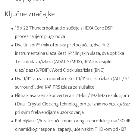
Ključne značajke
16 x 22 Thunderbolt audio sučelje s HEXA Core DSP
procesiranjem plug-inova
Dva Unison™ mikrofonska pretpojačala, dva Hi-Z
instrumentalna ulaza, šest 1/4" linijskih ulaza, dva optička
Toslink ulaza/izlaza (ADAT S/MUX), RCA koaksijalni
ulaz/izlaz (S/PDIF), Word Clock ulaz/izlaz (BNC)
Dva 1/4" izlaza za monitore, šest 1/4" linijskih izlaza (ALT / 5.1
surround), dva 1/4" TRS izlaza za slušalice
Elitna klasa Gen 2 konvertera s 24-bit / 192 kHz rezolucijom
i Dual-Crystal Clocking tehnologijom za iznimno nizak
jitter
pri svim frekvencijama uzorkovanja
Poboljšani D/A za kritični monitoring i reprodukciju sa 130 dB
dinamičkog raspona i zapanjujuće niskim THD-om od -127