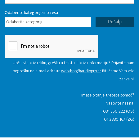
Odaberite kategorije interesa
Odaberite kategoriju...
Uočili ste krivu sliku, grešku u tekstu ili krivu informaciju? Prijavite nam
pogrešku na e-mail adresu:
webshop@audiopro.hr
Biti ćemo Vam vrlo
zahvalni.
​Imate pitanje, trebate pomoć?
Nazovite nas na:
031 350 222 (OS)
01 3880 167 (ZG)