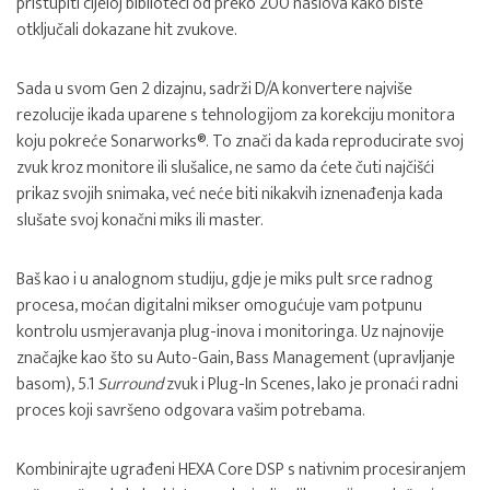
pristupiti cijeloj biblioteci od preko 200 naslova kako biste
otključali dokazane hit zvukove.
Sada u svom Gen 2 dizajnu, sadrži D/A konvertere najviše
rezolucije ikada uparene s tehnologijom za korekciju monitora
koju pokreće Sonarworks®. To znači da kada reproducirate svoj
zvuk kroz monitore ili slušalice, ne samo da ćete čuti najčišći
prikaz svojih snimaka, već neće biti nikakvih iznenađenja kada
slušate svoj konačni miks ili master.
Baš kao i u analognom studiju, gdje je miks pult srce radnog
procesa, moćan digitalni mikser omogućuje vam potpunu
kontrolu usmjeravanja plug-inova i monitoringa. Uz najnovije
značajke kao što su Auto-Gain, Bass Management (upravljanje
basom), 5.1
Surround
zvuk i Plug-In Scenes, lako je pronaći radni
proces koji savršeno odgovara vašim potrebama.
Kombinirajte ugrađeni HEXA Core DSP s nativnim procesiranjem