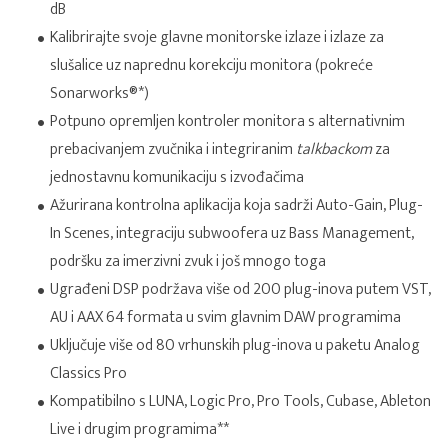
dB
Kalibrirajte svoje glavne monitorske izlaze i izlaze za
slušalice uz naprednu korekciju monitora (pokreće
Sonarworks®*)
Potpuno opremljen kontroler monitora s alternativnim
prebacivanjem zvučnika i integriranim
talkbackom
za
jednostavnu komunikaciju s izvođačima
Ažurirana kontrolna aplikacija koja sadrži Auto-Gain, Plug-
In Scenes, integraciju subwoofera uz Bass Management,
podršku za imerzivni zvuk i još mnogo toga
Ugrađeni DSP podržava više od 200 plug-inova putem VST,
AU i AAX 64 formata u svim glavnim DAW programima
Uključuje više od 80 vrhunskih plug-inova u paketu Analog
Classics Pro
Kompatibilno s LUNA, Logic Pro, Pro Tools, Cubase, Ableton
Live i drugim programima**