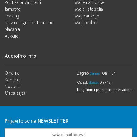
Politika privatnosti
Moje narudžbe
Jamstvo
Moja lista želja
Leasing
Moje aukcije
Izjava o sigurnosti on-line
Moji podaci
plaćanja
Aukcije
AudioPro Info
O nama
Zagreb
10h - 18h
danas
Kontakt
Osijek
9h - 18h
danas
Novosti
Nedjeljom i praznicima ne radimo
Mapa sajta
Prijavite se na NEWSLETTER