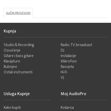
SLIČNI PROIZVODI
Kupnja
Studio & Recording
Radio, TV, broadcast
Ozvučenje
DJ
Gitare i bass gitare
Instalacije
Klavijature
Mikrofoni
Bubnjevi
Rasvjeta
Ostali instrumenti
Hi-Fi
VJ
Usluga Kupnje
Moj AudioPro
Kako kupiti
Košarica