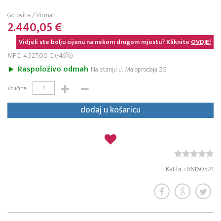
Gotovina / Virman
2.440,05 €
Vidjeli ste bolju cijenu na nekom drugom mjestu? Kliknite
OVDJE!
MPC: 4.527,00 € (-46%)
Raspoloživo odmah
Na stanju u: Maloprodaja ZG
Količina:
dodaj u košaricu
Kat.br. : 86160521