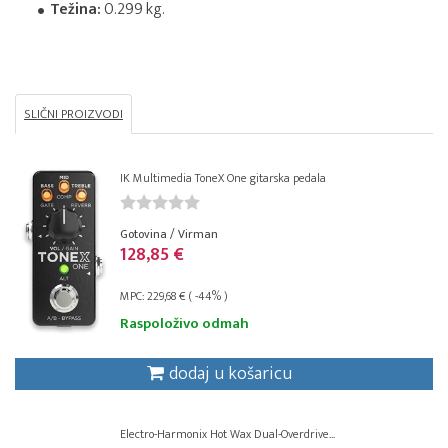
Težina:
0.299 kg.
SLIČNI PROIZVODI
IK Multimedia ToneX One gitarska pedala
Gotovina / Virman
128,85 €
MPC: 229,68 € ( -44% )
Raspoloživo odmah
dodaj u košaricu
Electro-Harmonix Hot Wax Dual-Overdrive...