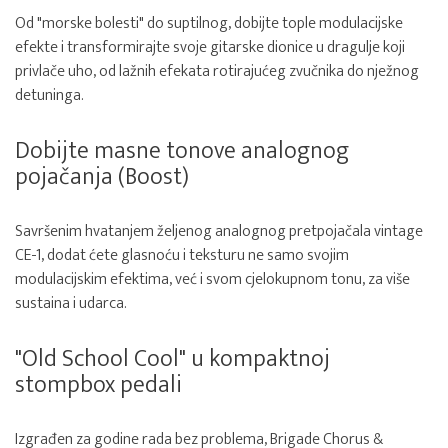
Od "morske bolesti" do suptilnog, dobijte tople modulacijske
efekte i transformirajte svoje gitarske dionice u dragulje koji
privlače uho, od lažnih efekata rotirajućeg zvučnika do nježnog
detuninga.
Dobijte masne tonove analognog
pojačanja (Boost)
Savršenim hvatanjem željenog analognog pretpojačala vintage
CE-1, dodat ćete glasnoću i teksturu ne samo svojim
modulacijskim efektima, već i svom cjelokupnom tonu, za više
sustaina i udarca.
"Old School Cool" u kompaktnoj
stompbox pedali
Izgrađen za godine rada bez problema, Brigade Chorus &