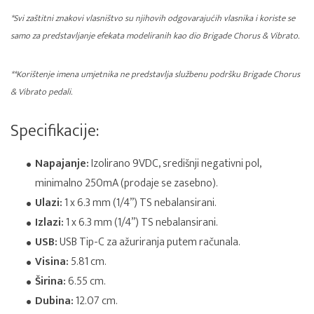
*Svi zaštitni znakovi vlasništvo su njihovih odgovarajućih vlasnika i koriste se
samo za predstavljanje efekata modeliranih kao dio Brigade Chorus & Vibrato.
**Korištenje imena umjetnika ne predstavlja službenu podršku Brigade Chorus
& Vibrato pedali.
Specifikacije:
Napajanje:
Izolirano 9VDC, središnji negativni pol,
minimalno 250mA (prodaje se zasebno).
Ulazi:
1 x 6.3 mm (1/4”) TS nebalansirani.
Izlazi:
1 x 6.3 mm (1/4”) TS nebalansirani.
USB:
USB Tip-C za ažuriranja putem računala.
Visina:
5.81 cm.
Širina:
6.55 cm.
Dubina:
12.07 cm.