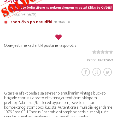
99,14 €
Vidjeli ste bolju cijenu na nekom drugom mjestu? Kliknite
OVDJE!
MPC: 246,00 € (-60%)
Isporučivo po narudžbi
Na stanju u:
Obavijesti me kad artikl postane raspoloživ
Kat.br. : 86132960
Gitarska efekt pedala sa savršeno emuliranim vintage bucket-
brigade chorus i vibrato efektima, autentičnim sklopom
pretpojačala i true/buffered bypassom, i sve to unutar
kompaktnog stompbox kućišta. Autentična simulacija legendarne
1976 Boss CE-1 Chorus Ensemble stompbox pedale, zadivljujuće
simulacije vintage analognog pretpojačala i debelih