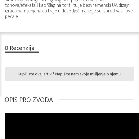
tonova/efekata. I kao 'šlag na torti' tu je bezvremenski UA dizajn i
izrada namijenjena da traje u desetljećima koje su ispred Vas i ove
pedale.
0
Recenzija
Kupili ste ovaj artikl? Napišite nam svoje mišljenje o njemu.
OPIS PROIZVODA