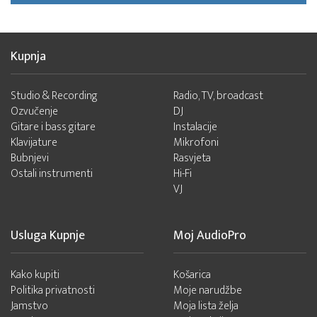
Kupnja
Studio & Recording
Radio, TV, broadcast
Ozvučenje
DJ
Gitare i bass gitare
Instalacije
Klavijature
Mikrofoni
Bubnjevi
Rasvjeta
Ostali instrumenti
Hi-Fi
VJ
Usluga Kupnje
Moj AudioPro
Kako kupiti
Košarica
Politika privatnosti
Moje narudžbe
Jamstvo
Moja lista želja