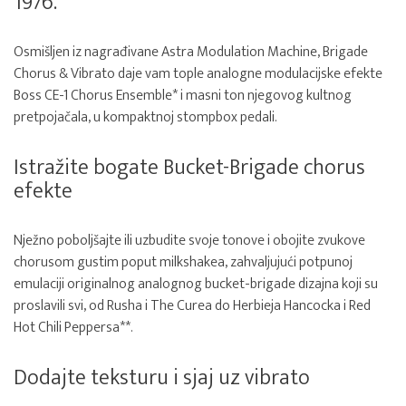
1976.
Osmišljen iz nagrađivane Astra Modulation Machine, Brigade
Chorus & Vibrato daje vam tople analogne modulacijske efekte
Boss CE-1 Chorus Ensemble* i masni ton njegovog kultnog
pretpojačala, u kompaktnoj stompbox pedali.
Istražite bogate Bucket-Brigade chorus
efekte
Nježno poboljšajte ili uzbudite svoje tonove i obojite zvukove
chorusom gustim poput milkshakea, zahvaljujući potpunoj
emulaciji originalnog analognog bucket-brigade dizajna koji su
proslavili svi, od Rusha i The Curea do Herbieja Hancocka i Red
Hot Chili Peppersa**.
Dodajte teksturu i sjaj uz vibrato