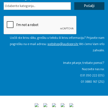
Odaberite kategoriju...
Uočili ste krivu sliku, grešku u tekstu ili krivu informaciju? Prijavite nam
pogrešku na e-mail adresu:
webshop@audiopro.hr
Biti ćemo Vam vrlo
zahvalni.
​Imate pitanje, trebate pomoć?
Nazovite nas na:
031 350 222 (OS)
01 3880 167 (ZG)