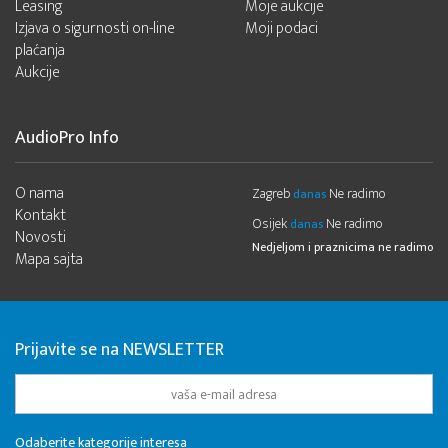
Leasing
Moje aukcije
Izjava o sigurnosti on-line
Moji podaci
plaćanja
Aukcije
AudioPro Info
O nama
Zagreb
Ne radimo
danas
Kontakt
Osijek
Ne radimo
danas
Novosti
Nedjeljom i praznicima ne radimo
Mapa sajta
Prijavite se na NEWSLETTER
Odaberite kategorije interesa