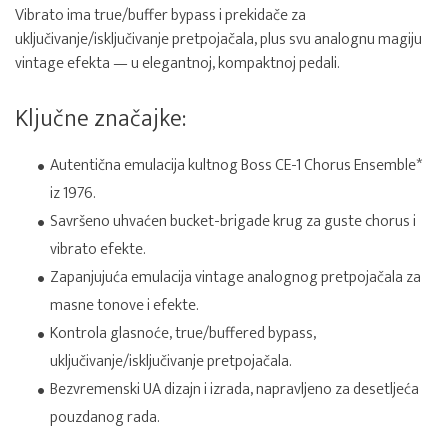
Vibrato ima true/buffer bypass i prekidače za
uključivanje/isključivanje pretpojačala, plus svu analognu magiju
vintage efekta — u elegantnoj, kompaktnoj pedali.
Ključne značajke:
Autentična emulacija kultnog Boss CE-1 Chorus Ensemble*
iz 1976.
Savršeno uhvaćen bucket-brigade krug za guste chorus i
vibrato efekte.
Zapanjujuća emulacija vintage analognog pretpojačala za
masne tonove i efekte.
Kontrola glasnoće, true/buffered bypass,
uključivanje/isključivanje pretpojačala.
Bezvremenski UA dizajn i izrada, napravljeno za desetljeća
pouzdanog rada.