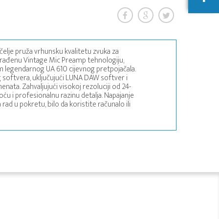
elje pruža vrhunsku kvalitetu zvuka za
ugrađenu Vintage Mic Preamp tehnologiju,
 legendarnog UA 610 cijevnog pretpojačala.
softvera, uključujući LUNA DAW softver i
ta. Zahvaljujući visokoj rezoluciji od 24-
toću i profesionalnu razinu detalja. Napajanje
ad u pokretu, bilo da koristite računalo ili