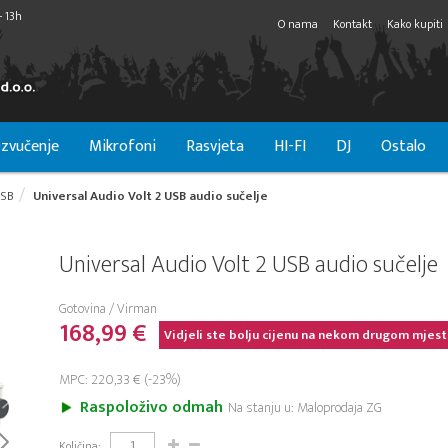
- 13h
O nama
Kontakt
Kako kupiti
zvučenje
Mikrofoni
Rasvjeta
HI-FI
DJ
Ostalo
SB
Universal Audio Volt 2 USB audio sučelje
Universal Audio Volt 2 USB audio sučelje
Gotovina / Virman
168,99 €
Vidjeli ste bolju cijenu na nekom drugom mjest
MPC: 220,33 € (-23%)
Raspoloživo odmah
Na stanju u: Maloprodaja ZG
Količina: