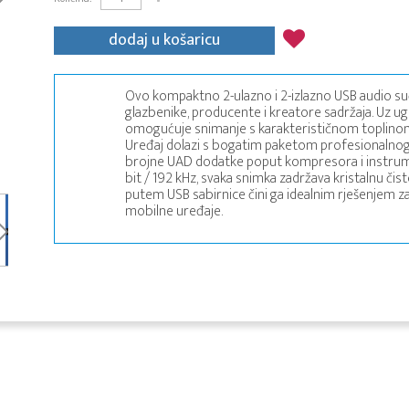
dodaj u košaricu
Ovo kompaktno 2-ulazno i 2-izlazno USB audio suč
glazbenike, producente i kreatore sadržaja. Uz 
omogućuje snimanje s karakterističnom toplinom
Uređaj dolazi s bogatim paketom profesionalnog 
brojne UAD dodatke poput kompresora i instrumena
bit / 192 kHz, svaka snimka zadržava kristalnu čis
putem USB sabirnice čini ga idealnim rješenjem za r
mobilne uređaje.