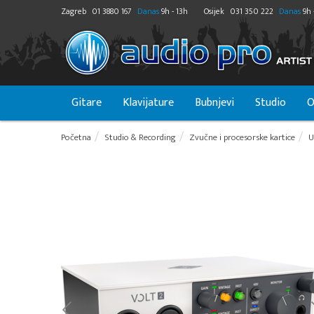
Zagreb
01 3880 167
Danas
9h - 13h
Osijek
031 350 222
Danas
9h 
Gitare
Klavijature
Bubnjevi
Studio
O
Početna
Studio & Recording
Zvučne i procesorske kartice
U