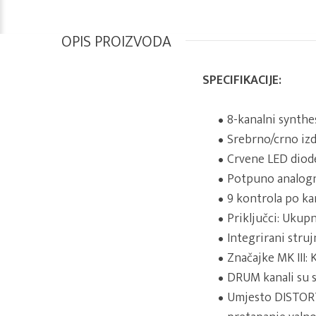
OPIS PROIZVODA
SPECIFIKACIJE:
8-kanalni synthe
Srebrno/crno iz
Crvene LED diod
Potpuno analogn
9 kontrola po ka
Priključci: Ukupn
Integrirani struj
Značajke MK III:
DRUM kanali su s
Umjesto DISTORT