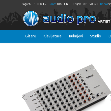
Zagreb
01 3880 167
Danas
10h - 18h
Osijek
031 350 222
Danas
9h
Gitare
Klavijature
Bubnjevi
Studio
O