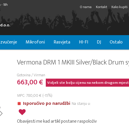
 - 18h
O nama
Kontakt
Kako kupiti
zvučenje
Mikrofoni
Rasvjeta
HI-FI
DJ
Ostalo
Vermona DRM 1 MKIII Silver/Black Drum s
Gotovina / Virman
663,00 €
Vidjeli ste bolju cijenu na nekom drugom mjest
MPC: 780,00 € (-15%)
Isporučivo po narudžbi
Na stanju u:
Obavijesti me kad artikl postane raspoloživ