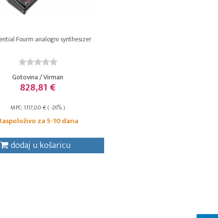
ntial Fourm analogni synthesizer
Gotovina / Virman
828,81 €
MPC: 1.117,00 € ( -26% )
Raspoloživo za 5-10 dana
dodaj u košaricu