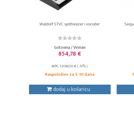
Waldorf STVC synthesizer i vocoder
Seque
Gotovina / Virman
854,78 €
MPC: 1.008,00 € ( -15% )
Raspoloživo za 5-10 dana
dodaj u košaricu