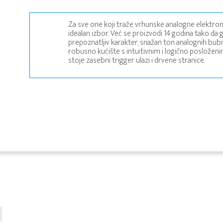
Za sve one koji traže vrhunske analogne elektro
idealan izbor. Već se proizvodi 14 godina tako da 
prepoznatljiv karakter, snažan ton analognih bubnj
robusno kućište s intuitivnim i logično posložen
stoje zasebni trigger ulazi i drvene stranice.