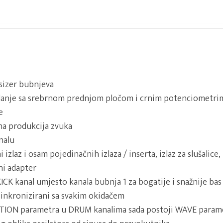
sizer bubnjeva
danje sa srebrnom prednjom pločom i crnim potenciometri
e
a produkcija zvuka
nalu
i izlaz i osam pojedinačnih izlaza / inserta, izlaz za slušalice
ni adapter
 KICK kanal umjesto kanala bubnja 1 za bogatije i snažnije ba
inkronizirani sa svakim okidačem
ION parametra u DRUM kanalima sada postoji WAVE param