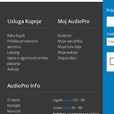
Pri
Usluga Kupnje
Moj AudioPro
Odab
Kako kupiti
Košarica
Politika privatnosti
Moje narudžbe
Odab
Jamstvo
Moja lista želja
Leasing
Moje aukcije
Izjava o sigurnosti on-line
Moji podaci
plaćanja
Aukcije
AudioPro Info
O nama
Zagreb
10h - 18h
danas
Kontakt
Osijek
9h - 18h
danas
Novosti
Nedjeljom i praznicima ne radimo