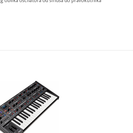
g oblika oscilatora od sinusa do pravokutnika