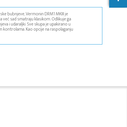
nske bubnjeve, Vermonin DRM1 MKIII je
ga već sad smatraju klasikom. Odlikuje ga
eva i udaraljki. Sve skupa je upakirano u
im kontrolama. Kao opcije na raspolaganju