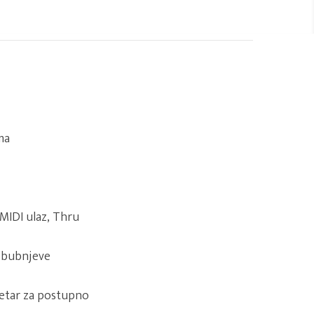
ma
, MIDI ulaz, Thru
s bubnjeve
etar za postupno