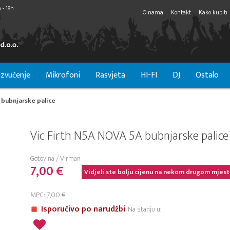
 - 18h
O nama
Kontakt
Kako kupiti
zvučenje
Mikrofoni
Rasvjeta
HI-FI
DJ
Ostalo
 bubnjarske palice
Vic Firth N5A NOVA 5A bubnjarske palice
Gotovina / Virman
7,00 €
Vidjeli ste bolju cijenu na nekom drugom mjest
MPC: 7,00 €
Isporučivo po narudžbi
Na stanju u: