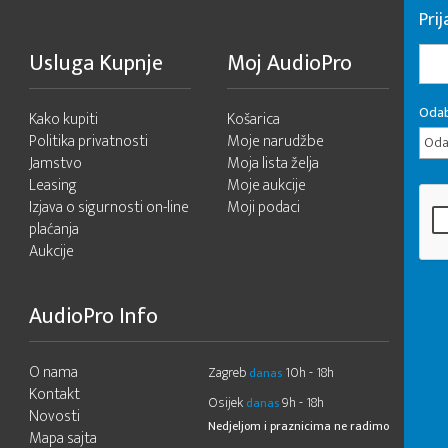
Pri
Usluga Kupnje
Moj AudioPro
Odab
Kako kupiti
Košarica
Politika privatnosti
Moje narudžbe
Odab
Jamstvo
Moja lista želja
Leasing
Moje aukcije
Izjava o sigurnosti on-line
Moji podaci
plaćanja
Aukcije
AudioPro Info
O nama
Zagreb
10h - 18h
danas
Kontakt
Osijek
9h - 18h
danas
Novosti
Nedjeljom i praznicima ne radimo
Mapa sajta