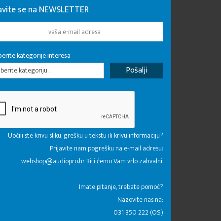
javite se na NEWSLETTER
erite kategorije interesa
erite kategoriju...
Uočili ste krivu sliku, grešku u tekstu ili krivu informaciju?
Prijavite nam pogrešku na e-mail adresu:
webshop@audiopro.hr
Biti ćemo Vam vrlo zahvalni.
​Imate pitanje, trebate pomoć?
Nazovite nas na:
031 350 222 (OS)