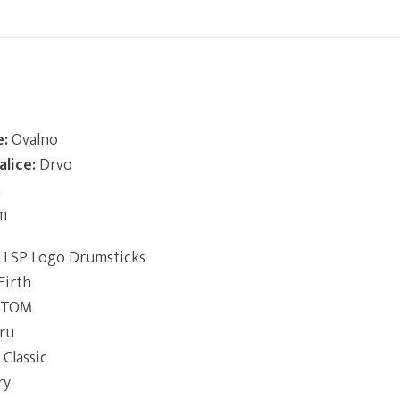
e:
Ovalno
alice:
Drvo
m
m
A LSP Logo Drumsticks
Firth
STOM
ru
Classic
ry