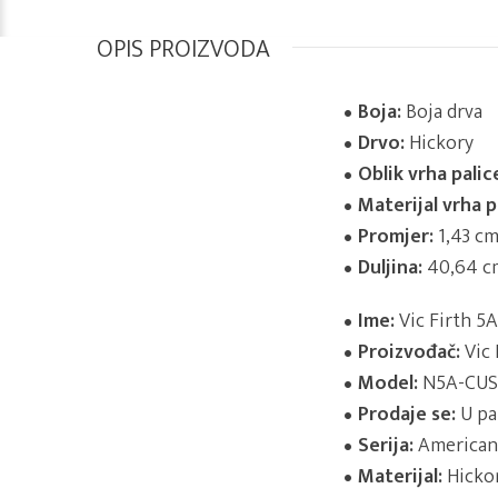
OPIS PROIZVODA
Boja:
Boja drva
Drvo:
Hickory
Oblik vrha palic
Materijal vrha p
Promjer:
1,43 c
Duljina:
40,64 c
Ime:
Vic Firth 5
Proizvođač:
Vic 
Model:
N5A-CU
Prodaje se:
U pa
Serija:
American 
Materijal:
Hicko