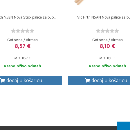
rth N5BN Nova Stick palice za bub...
Vic Firth N5AN Nova palice za b
Gotovina / Virman
Gotovina / Virman
8,57 €
8,10 €
MPC: 8,57 €
MPC: 8,10 €
Raspoloživo odmah
Raspoloživo odmah
dodaj u košaricu
dodaj u košaricu