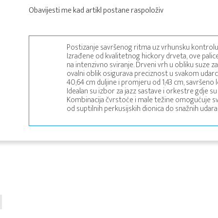
Obavijesti me kad artikl postane raspoloživ
Postizanje savršenog ritma uz vrhunsku kontrolu i 
Izrađene od kvalitetnog hickory drveta, ove pali
na intenzivno sviranje. Drveni vrh u obliku suze za
ovalni oblik osigurava preciznost u svakom udar
40,64 cm duljine i promjeru od 1,43 cm, savršeno l
Idealan su izbor za jazz sastave i orkestre gdje su 
Kombinacija čvrstoće i male težine omogućuje sv
od suptilnih perkusijskih dionica do snažnih udar