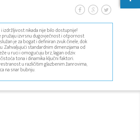
izdržljivost nikada nije bilo dostupnije!
ce pružaju izvrsnu dugovječnost i otpornost
služan je za bogat i definiran zvuk činele, dok
cu. Zahvaljujući standardnim dimenzijama od
eže u ruci i omogućuju brz, lagan odziv.
čistoća tona i dinamika ključni faktori.
estranost u različitim glazbenim žanrovima,
aca na snar bubnju.