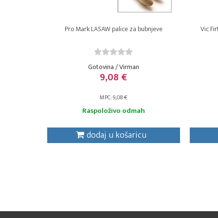
Pro Mark LA5AW palice za bubnjeve
Vic Fi
Gotovina / Virman
9,08 €
MPC: 9,08 €
Raspoloživo odmah
dodaj u košaricu