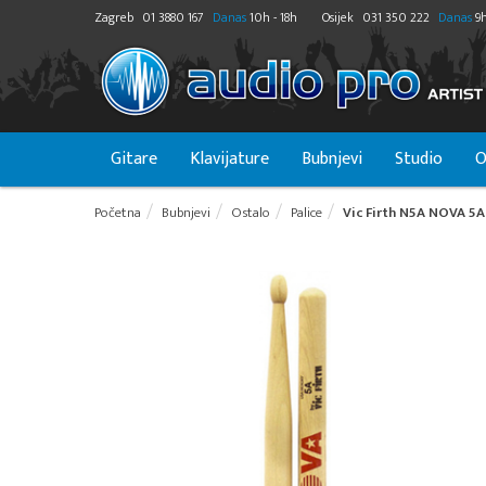
Zagreb
01 3880 167
Danas
10h - 18h
Osijek
031 350 222
Danas
9h
Gitare
Klavijature
Bubnjevi
Studio
O
Početna
Bubnjevi
Ostalo
Palice
Vic Firth N5A NOVA 5A