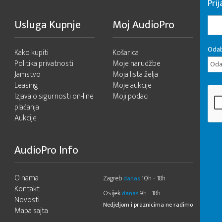
Pri
Usluga Kupnje
Moj AudioPro
Odab
Kako kupiti
Košarica
Politika privatnosti
Moje narudžbe
Odab
Jamstvo
Moja lista želja
Leasing
Moje aukcije
Izjava o sigurnosti on-line
Moji podaci
plaćanja
Aukcije
AudioPro Info
O nama
Zagreb
10h - 18h
danas
Kontakt
Osijek
9h - 18h
danas
Novosti
Nedjeljom i praznicima ne radimo
Mapa sajta