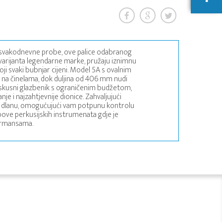
oje svakodnevne probe, ove palice odabranog
a varijanta legendarne marke, pružaju iznimnu
koji svaki bubnjar cijeni. Model 5A s ovalnim
k na činelama, dok duljina od 406 mm nudi
i iskusni glazbenik s ograničenim budžetom,
nje i najzahtjevnije dionice. Zahvaljujući
u dlanu, omogućujući vam potpunu kontrolu
pove perkusijskih instrumenata gdje je
ormansama.