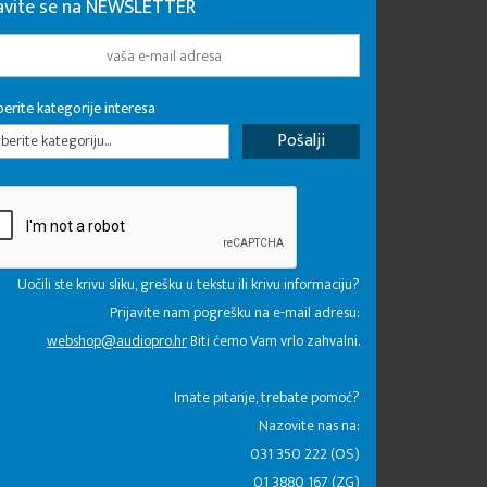
javite se na NEWSLETTER
erite kategorije interesa
erite kategoriju...
Uočili ste krivu sliku, grešku u tekstu ili krivu informaciju?
Prijavite nam pogrešku na e-mail adresu:
webshop@audiopro.hr
Biti ćemo Vam vrlo zahvalni.
​Imate pitanje, trebate pomoć?
Nazovite nas na:
031 350 222 (OS)
01 3880 167 (ZG)