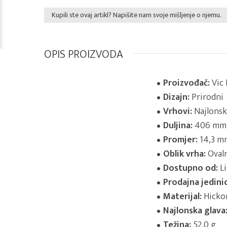
Kupili ste ovaj artikl? Napišite nam svoje mišljenje o njemu.
OPIS PROIZVODA
Proizvođač:
Vic 
Dizajn:
Prirodni
Vrhovi:
Najlonsk
Duljina:
406 mm
Promjer:
14,3 m
Oblik vrha:
Oval
Dostupno od:
Li
Prodajna jedini
Materijal:
Hicko
Najlonska glava
Težina:
52,0 g