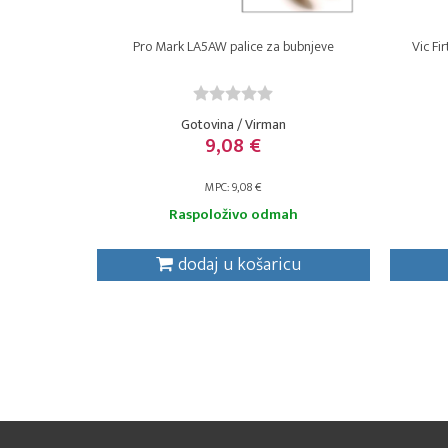
Pro Mark LA5AW palice za bubnjeve
Vic Fi
Gotovina / Virman
9,08 €
MPC: 9,08 €
Raspoloživo odmah
dodaj u košaricu