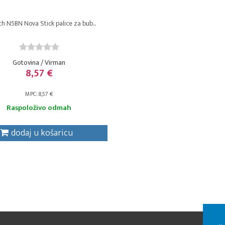
rth N5BN Nova Stick palice za bub...
Gotovina / Virman
8,57 €
MPC: 8,57 €
Raspoloživo odmah
dodaj u košaricu