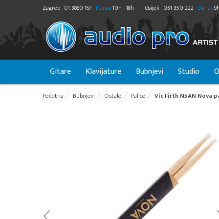
Zagreb
01 3880 167
Danas
10h - 18h
Osijek
031 350 222
Danas
9h
Gitare
Klavijature
Bubnjevi
Studio
O
Početna
Bubnjevi
Ostalo
Palice
Vic Firth N5AN Nova p