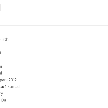
Firth
i
m
ni
panj 2012
ca:
1 komad
ry
:
Da