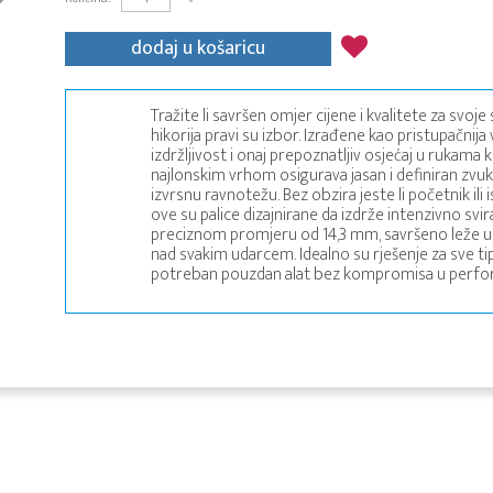
dodaj u košaricu
Tražite li savršen omjer cijene i kvalitete za sv
hikorija pravi su izbor. Izrađene kao pristupačnij
izdržljivost i onaj prepoznatljiv osjećaj u rukama 
najlonskim vrhom osigurava jasan i definiran zvu
izvrsnu ravnotežu. Bez obzira jeste li početnik il
ove su palice dizajnirane da izdrže intenzivno svira
preciznom promjeru od 14,3 mm, savršeno leže 
nad svakim udarcem. Idealno su rješenje za sve ti
potreban pouzdan alat bez kompromisa u perf