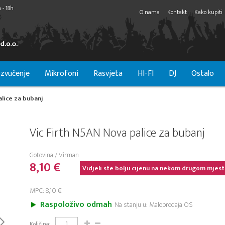
 - 18h
O nama
Kontakt
Kako kupiti
zvučenje
Mikrofoni
Rasvjeta
HI-FI
DJ
Ostalo
alice za bubanj
Vic Firth N5AN Nova palice za bubanj
Gotovina / Virman
8,10 €
Vidjeli ste bolju cijenu na nekom drugom mjest
MPC: 8,10 €
Raspoloživo odmah
Na stanju u: Maloprodaja OS
Količina: