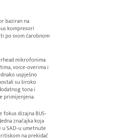
r baziran na
 bus kompresori
nati po svom čarobnom
verhead mikrofonima
tima, voice-overima i
jednako uspješno
ostali su široko
 dodatnog tona i
je primijenjena.
e fokus dizajna BUS-
 Jedna značajka koja
ne u SAD-u umetnute
ritiskom na prekidač