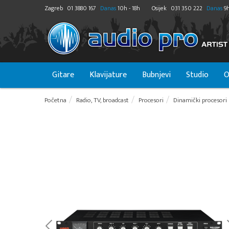
Zagreb
01 3880 167
Danas
10h - 18h
Osijek
031 350 222
Danas
9h
Gitare
Klavijature
Bubnjevi
Studio
O
Početna
Radio, TV, broadcast
Procesori
Dinamički procesori