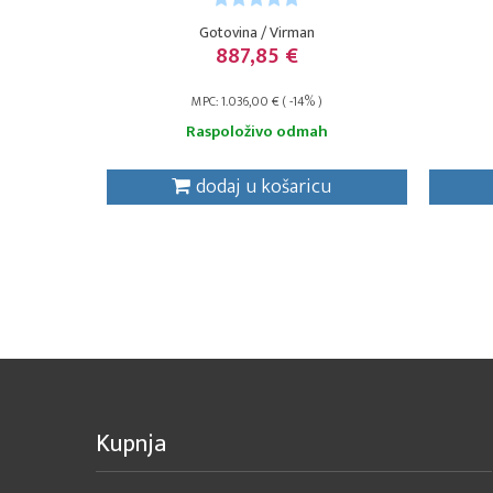
Gotovina / Virman
887,85 €
MPC: 1.036,00 € ( -14% )
Raspoloživo odmah
dodaj u košaricu
Kupnja