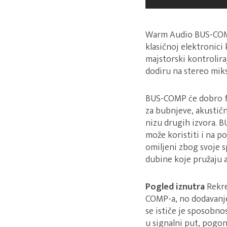
Warm Audio BUS-COMP
klasičnoj elektronici
majstorski kontrolir
dodiru na stereo mik
BUS-COMP će dobro f
za bubnjeve, akustičn
nizu drugih izvora. 
može koristiti i na 
omiljeni zbog svoje s
dubine koje pružaju a
Pogled iznutra
Rekre
COMP-a, no dodavanje 
se ističe je sposob
u signalni put, pogo