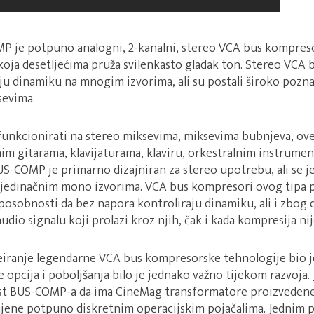
 je potpuno analogni, 2-kanalni, stereo VCA bus kompreso
 koja desetljećima pruža svilenkasto gladak ton. Stereo VCA
aju dinamiku na mnogim izvorima, ali su postali široko poz
sevima.
unkcionirati na stereo miksevima, miksevima bubnjeva, o
im gitarama, klavijaturama, klaviru, orkestralnim instrumen
BUS-COMP je primarno dizajniran za stereo upotrebu, ali se 
pojedinačnim mono izvorima. VCA bus kompresori ovog tipa p
posobnosti da bez napora kontroliraju dinamiku, ali i zbog
udio signalu koji prolazi kroz njih, čak i kada kompresija ni
iranje legendarne VCA bus kompresorske tehnologije bio j
opcija i poboljšanja bilo je jednako važno tijekom razvoja.
nost BUS-COMP-a da ima CineMag transformatore proizvede
njene potpuno diskretnim operacijskim pojačalima. Jednim p