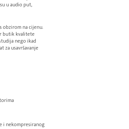
su u audio put,
s obzirom na cijenu.
 butik kvalitete
 studija nego ikad
at za usavršavanje
atorima
je i nekompresiranog