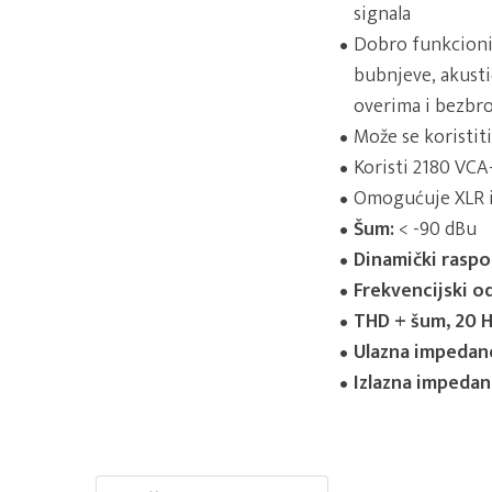
signala
Dobro funkcioni
bubnjeve, akusti
overima i bezbr
Može se koristit
Koristi 2180 VCA
Omogućuje XLR i
Šum:
< -90 dBu
Dinamički raspo
Frekvencijski od
THD + šum, 20 H
Ulazna impedanc
Izlazna impedanc