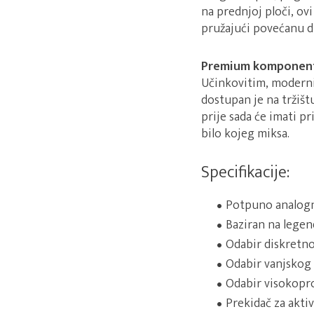
na prednjoj ploči, o
pružajući povećanu d
Premium komponen
Učinkovitim, moderni
dostupan je na tržištu
prije sada će imati p
bilo kojeg miksa.
Specifikacije:
Potpuno analogn
Baziran na lege
Odabir diskretn
Odabir vanjskog 
Odabir visokoprop
Prekidač za akt