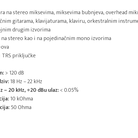
ra na stereo miksevima, miksevima bubnjeva, overhead mik
čnim gitarama, klavijaturama, klaviru, orkestralnim instrum
ojnim drugim izvorima
i na stereo kao i na pojedinačnim mono izvorima
-ova
 TRS priključke
n:
> 120 dB
ziv:
18 Hz – 22 kHz
z – 20 kHz, +20 dBu ulaz:
< 0.05%
ija:
10 kOhma
ija:
50 Ohma