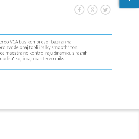
stereo VCA bus-kompresor baziran na
izvode onaj topli i "silky smooth" ton.
a maestralno kontroliraju dinamiku s raznih
dodiru" koji imaju na stereo miks.