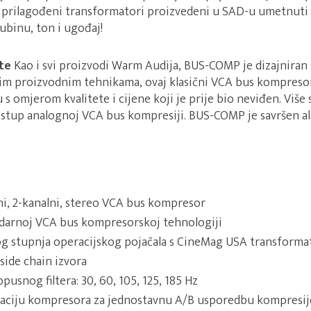
vi prilagođeni transformatori proizvedeni u SAD-u umetnuti 
ubinu, ton i ugođaj!
te
Kao i svi proizvodi Warm Audija, BUS-COMP je dizajniran 
m proizvodnim tehnikama, ovaj klasični VCA bus kompresor
 s omjerom kvalitete i cijene koji je prije bio neviđen. Više
ristup analognoj VCA bus kompresiji. BUS-COMP je savršen al
i, 2-kanalni, stereo VCA bus kompresor
ndarnoj VCA bus kompresorskoj tehnologiji
og stupnja operacijskog pojačala s CineMag USA transform
side chain izvora
usnog filtera: 30, 60, 105, 125, 185 Hz
ivaciju kompresora za jednostavnu A/B usporedbu kompresi