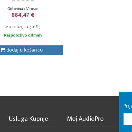
Gotovina / Virman
884,47 €
MPC: 1.040,55 € ( -15% )
Raspoloživo odmah
dodaj u košaricu
Pri
Usluga Kupnje
Moj AudioPro