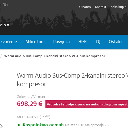
 - 18h
O nama
Kontakt
Kako kupiti
zvučenje
Mikrofoni
Rasvjeta
HI-FI
DJ
Ostalo
Warm Audio Bus-Comp 2-kanalni stereo VCA bus kompresor
Warm Audio Bus-Comp 2-kanalni stereo 
kompresor
Gotovina / Virman
698,29 €
Vidjeli ste bolju cijenu na nekom drugom mjest
MPC: 899,86 € (-22%)
Raspoloživo odmah
Na stanju u: Maloprodaja ZG