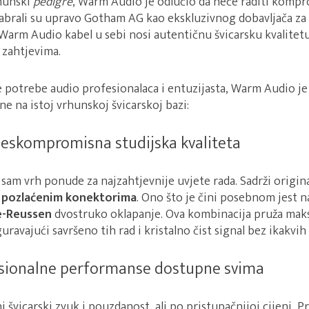
hunski
pedigre
, Warm Audio je odlučio da neće raditi kompr
abrali su upravo Gotham AG kao ekskluzivnog dobavljača za c
 Warm Audio kabel u sebi nosi autentičnu švicarsku kvalite
zahtjevima.
ve potrebe audio profesionalaca i entuzijasta, Warm Audio je k
ne na istoj vrhunskoj švicarskoj bazi:
Beskompromisna studijska kvaliteta
a sam vrh ponude za najzahtjevnije uvjete rada. Sadrži origi
m
pozlaćenim konektorima
. Ono što je čini posebnom jest 
e-Reussen
dvostruko oklapanje. Ova kombinacija pruža maks
guravajući savršeno tih rad i kristalno čist signal bez ikakvi
esionalne performanse dostupne svima
 švicarski zvuk i pouzdanost, ali po pristupačnijoj cijeni, Pr