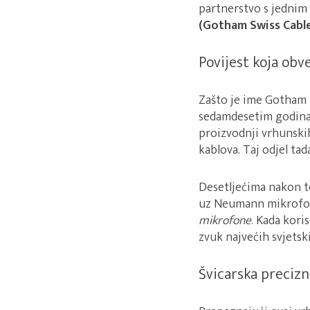
partnerstvo s jednim
(Gotham Swiss Cabl
Povijest koja ob
Zašto je ime Gotham 
sedamdesetim godinam
proizvodnji vrhunskih
kablova. Taj odjel ta
Desetljećima nakon to
uz Neumann mikrofone
mikrofone
. Kada kori
zvuk najvećih svjetsk
Švicarska preciz