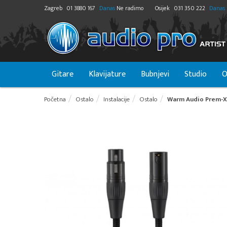
Zagreb
01 3880 167
Danas
Ne radimo
Osijek
031 350 222
Danas
Gitare
Klavijature
Bubnjevi
Studio
O
Početna
Ostalo
Instalacije
Ostalo
Warm Audio Prem-XLR