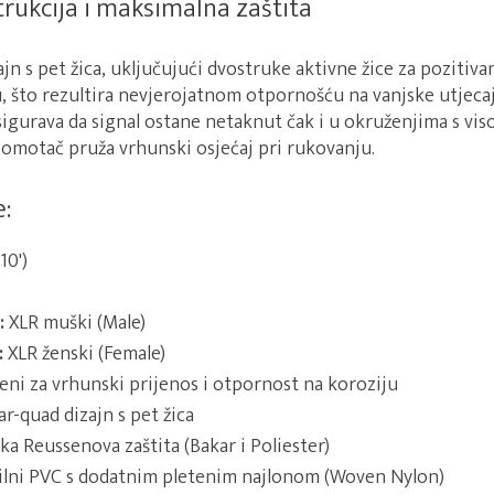
trukcija i maksimalna zaštita
ajn s pet žica, uključujući dvostruke aktivne žice za pozitiva
, što rezultira nevjerojatnom otpornošću na vanjske utjeca
sigurava da signal ostane netaknut čak i u okruženjima s v
 omotač pruža vrhunski osjećaj pri rukovanju.
:
10')
:
XLR muški (Male)
:
XLR ženski (Female)
eni za vrhunski prijenos i otpornost na koroziju
r-quad dizajn s pet žica
a Reussenova zaštita (Bakar i Poliester)
ilni PVC s dodatnim pletenim najlonom (Woven Nylon)