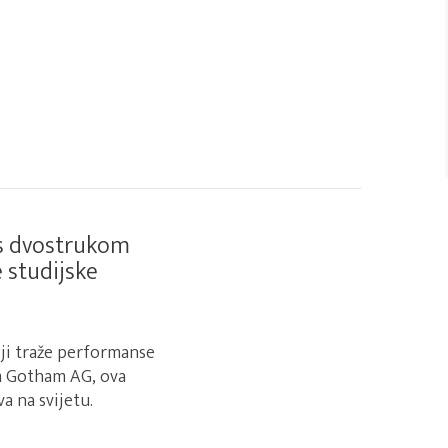
 s dvostrukom
 studijske
oji traže performanse
om Gotham AG, ova
a na svijetu.