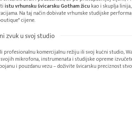
sti
istu vrhunsku švicarsku Gotham žicu
kao i skuplja linija,
acijama. Na taj način dobivate vrhunske studijske performa
boutique" cijene.
i zvuk u svoj studio
i profesionalnu komercijalnu režiju ili svoj kućni studio, 
svojih mikrofona, instrumenata i studijske opreme izvuče
bojanu i pouzdanu vezu – doživite švicarsku preciznost stv