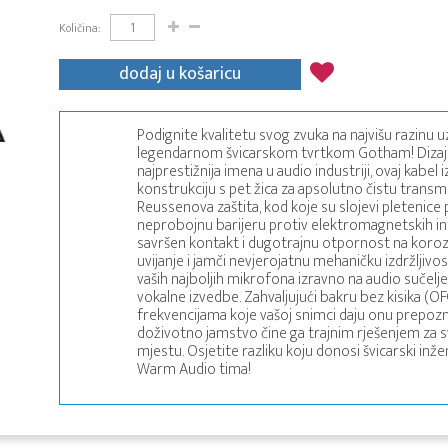
Količina:
dodaj u košaricu
Podignite kvalitetu svog zvuka na najvišu razinu uz 
legendarnom švicarskom tvrtkom Gotham! Dizajn
najprestižnija imena u audio industriji, ovaj kabel 
konstrukciju s pet žica za apsolutno čistu transm
Reussenova zaštita, kod koje su slojevi pletenic
neprobojnu barijeru protiv elektromagnetskih inte
savršen kontakt i dugotrajnu otpornost na korozi
uvijanje i jamči nevjerojatnu mehaničku izdržljivos
vaših najboljih mikrofona izravno na audio sučelje
vokalne izvedbe. Zahvaljujući bakru bez kisika (OF
frekvencijama koje vašoj snimci daju onu prepozna
doživotno jamstvo čine ga trajnim rješenjem za 
mjestu. Osjetite razliku koju donosi švicarski i
Warm Audio tima!