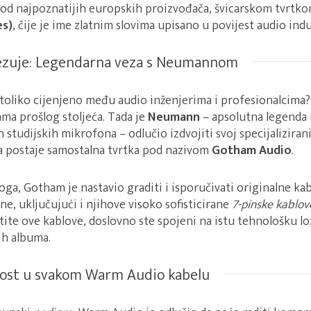
 od najpoznatijih europskih proizvođača, švicarskom tvrtk
es)
, čije je ime zlatnim slovima upisano u povijest audio indu
vezuje: Legendarna veza s Neumannom
toliko cijenjeno među audio inženjerima i profesionalcima?
a prošlog stoljeća. Tada je
Neumann
– apsolutna legenda i
 studijskih mikrofona – odlučio izdvojiti svoj specijaliziran
da postaje samostalna tvrtka pod nazivom
Gotham Audio
.
ga, Gotham je nastavio graditi i isporučivati originalne kabl
, uključujući i njihove visoko sofisticirane
7-pinske kablov
stite ove kablove, doslovno ste spojeni na istu tehnološku lo
ih albuma.
nost u svakom Warm Audio kabelu