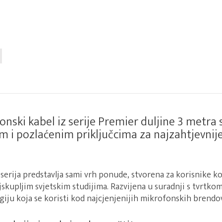
onski kabel iz serije Premier duljine 3 metra
m i pozlaćenim priključcima za najzahtjevnije
erija predstavlja sami vrh ponude, stvorena za korisnike k
skupljim svjetskim studijima. Razvijena u suradnji s tvrtk
giju koja se koristi kod najcjenjenijih mikrofonskih brendov