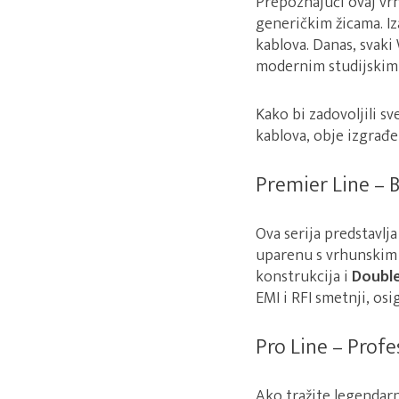
Prepoznajući ovaj vr
generičkim žicama. Iz
kablova. Danas, svaki
modernim studijskim 
Kako bi zadovoljili s
kablova, obje izgrađe
Premier Line – 
Ova serija predstavlj
uparenu s vrhunski
konstrukcija i
Doubl
EMI i RFI smetnji, osi
Pro Line – Prof
Ako tražite legendarni