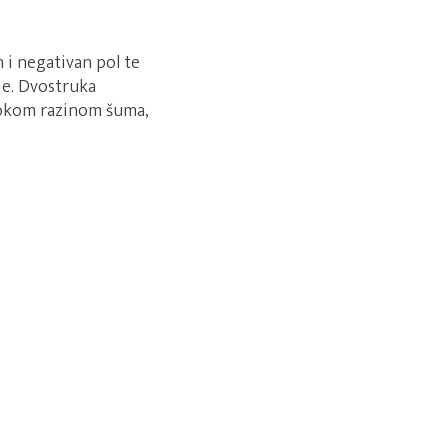
n i negativan pol te
je. Dvostruka
isokom razinom šuma,