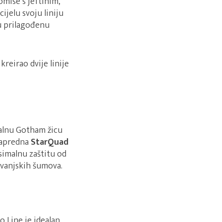
omise s jeftinim,
ijelu svoju liniju
tu prilagođenu
reirao dvije linije
nalnu Gotham žicu
napredna
StarQuad
imalnu zaštitu od
h vanjskih šumova.
o Line je idealan