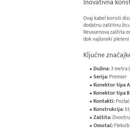
Inovativna kons
Ovaj kabel koristi diz
dodatnu zaštitnu žicu
Reussenova zaštita o
dok najlonski pleteni
Ključne značajke
Dužina:
3 metra (
Serija:
Premier
Konektor tipa A
Konektor tipa B
Kontakti:
Pozlać
Konstrukcija:
Sta
Zaštita:
Dvostruk
Omotač:
Fleksib