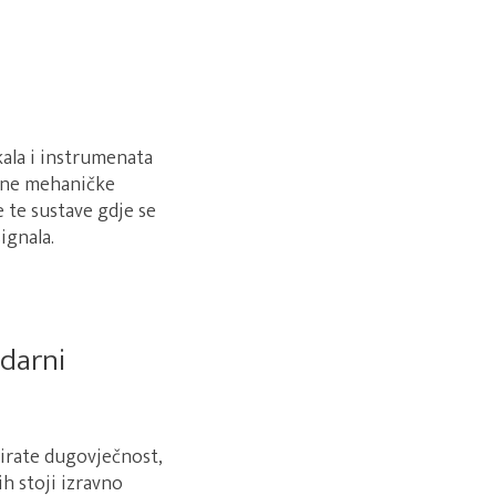
ala i instrumenata
etne mehaničke
e te sustave gdje se
ignala.
ndarni
birate dugovječnost,
ih stoji izravno