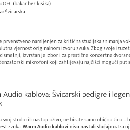
:
OFC (bakar bez kisika)
a:
Švicarska
e prvenstveno namijenjen za kritična studijska snimanja vok
olutna vjernost originalnom izvoru zvuka. Zbog svoje izuz
od smetnji, izvrstan je izbor i za prestižne koncertne dvoran
enzatorski mikrofoni koji zahtijevaju najčišći mogući put s
 Audio kablova: Švicarski pedigre i lege
k
a svoj studio ili nastup uživo, ne birate samo običnu žicu – 
jest zvuka.
Warm Audio kablovi nisu nastali slučajno.
Iza nj