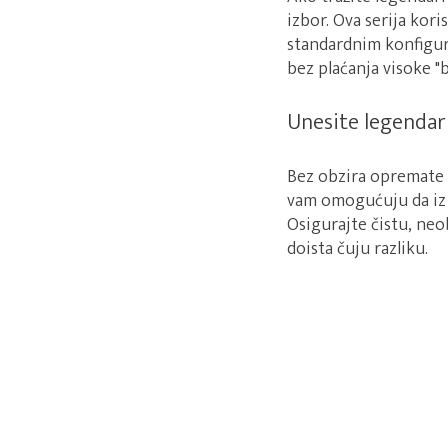
izbor. Ova serija kori
standardnim konfigur
bez plaćanja visoke "
Unesite legendarn
Bez obzira opremate l
vam omogućuju da iz 
Osigurajte čistu, neo
doista čuju razliku.