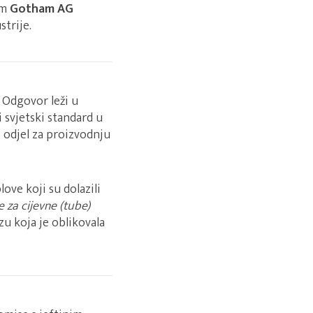
om
Gotham AG
strije.
 Odgovor leži u
 svjetski standard u
i odjel za proizvodnju
ove koji su dolazili
e za cijevne (tube)
zu koja je oblikovala