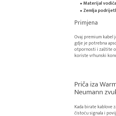
Materijal vodiča
Zemlja podrijetl
Primjena
Ovaj premium kabel j
gdje je potrebna aps
otpornosti i zaštite 
koriste vrhunski kond
Priča iza Warm
Neumann zvu
Kada birate kablove z
čistoću signala i povi