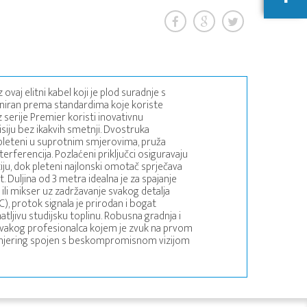
ovaj elitni kabel koji je plod suradnje s
iran prema standardima koje koriste
iz serije Premier koristi inovativnu
isiju bez ikakvih smetnji. Dvostruka
e pleteni u suprotnim smjerovima, pruža
rferencija. Pozlaćeni priključci osiguravaju
ju, dok pleteni najlonski omotač sprječava
t. Duljina od 3 metra idealna je za spajanje
 ili mikser uz zadržavanje svakog detalja
C), protok signala je prirodan i bogat
tljivu studijsku toplinu. Robusna gradnja i
svakog profesionalca kojem je zvuk na prvom
nženjering spojen s beskompromisnom vizijom