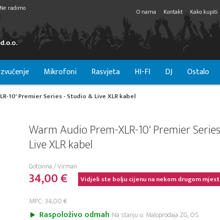
Ne radimo
O nama
Kontakt
Kako kupiti
zvučenje
Mikrofoni
Rasvjeta
HI-FI
DJ
Ostalo
-10' Premier Series - Studio & Live XLR kabel
Warm Audio Prem-XLR-10' Premier Series
Live XLR kabel
Gotovina / Virman
34,00 €
Vidjeli ste bolju cijenu na nekom drugom mjest
MPC: 34,00 €
Raspoloživo odmah
Na stanju u: Maloprodaja ZG, OS