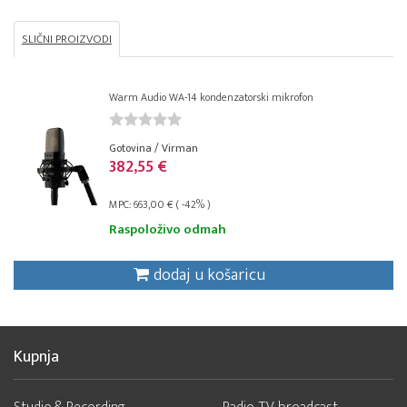
SLIČNI PROIZVODI
Warm Audio WA-14 kondenzatorski mikrofon
Gotovina / Virman
382,55 €
MPC: 663,00 € ( -42% )
Raspoloživo odmah
dodaj u košaricu
Kupnja