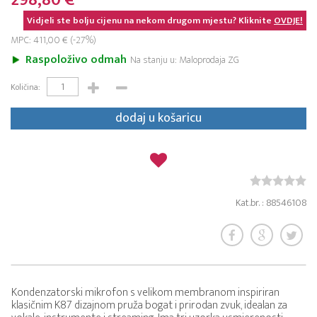
298,80 €
Vidjeli ste bolju cijenu na nekom drugom mjestu? Kliknite
OVDJE!
MPC: 411,00 € (-27%)
Raspoloživo odmah
Na stanju u: Maloprodaja ZG
Količina:
dodaj u košaricu
Kat.br. : 88546108
Kondenzatorski mikrofon s velikom membranom inspiriran
klasičnim K87 dizajnom pruža bogat i prirodan zvuk, idealan za