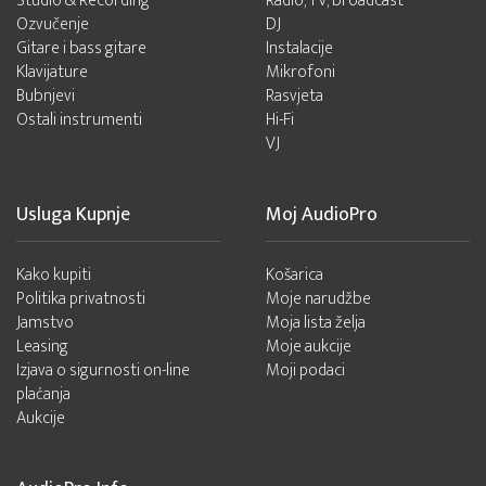
Studio & Recording
Radio, TV, broadcast
Ozvučenje
DJ
Gitare i bass gitare
Instalacije
Klavijature
Mikrofoni
Bubnjevi
Rasvjeta
Ostali instrumenti
Hi-Fi
VJ
Usluga Kupnje
Moj AudioPro
Kako kupiti
Košarica
Politika privatnosti
Moje narudžbe
Jamstvo
Moja lista želja
Leasing
Moje aukcije
Izjava o sigurnosti on-line
Moji podaci
plaćanja
Aukcije