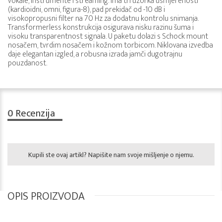
vokale, instrumente i streaming. Ima tri uzorka usmjerenosti
(kardioidni, omni, figura-8), pad prekidač od -10 dB i
visokopropusni filter na 70 Hz za dodatnu kontrolu snimanja.
Transformerless konstrukcija osigurava nisku razinu šuma i
visoku transparentnost signala. U paketu dolazi s Schock mount
nosačem, tvrdim nosačem i kožnom torbicom. Niklovana izvedba
daje elegantan izgled, a robusna izrada jamči dugotrajnu
pouzdanost.
0
Recenzija
Kupili ste ovaj artikl? Napišite nam svoje mišljenje o njemu.
OPIS PROIZVODA