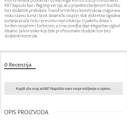
instrumenata, podcasta i streaminga. Koristi istu profesionalnu
K87 kapsulu kao i flagship verzija, ali u pojednostavljenom kućištu
bez dodatnih prekidača. Transformerless konstrukcija osigurava
nisku razinu šuma i širok dinamički raspon, dok diskretna signalna
putanja pruža čistu i preciznu reprodukciju. U paketu dolazi s
tvrdim nosačem i torbicom, a crna izvedba daje elegantan izgled.
Idealno za korisnike koji žele profesionalni studijski ton bez
dodatnih kontrola.
0
Recenzija
Kupili ste ovaj artikl? Napišite nam svoje mišljenje o njemu.
OPIS PROIZVODA