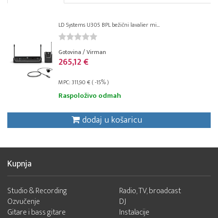
LD Systems U305 BPL bežični lavalier mi...
Gotovina / Virman
265,12 €
MPC: 311,90 € ( -15% )
Raspoloživo odmah
dodaj u košaricu
Kupnja
Studio & Recording
Radio, TV, broadcast
Ozvučenje
DJ
Gitare i bass gitare
Instalacije