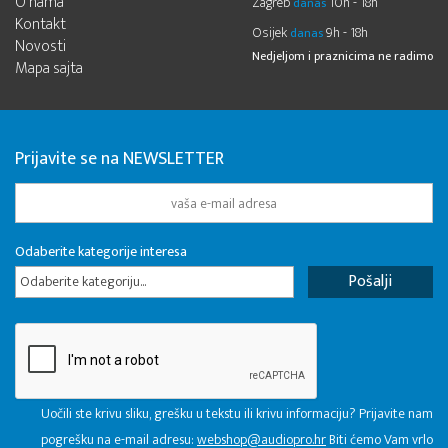
O nama
Zagreb
10h - 18h
danas
Kontakt
Osijek
9h - 18h
danas
Novosti
Nedjeljom i praznicima ne radimo
Mapa sajta
Prijavite se na NEWSLETTER
Odaberite kategorije interesa
Odaberite kategoriju...
Uočili ste krivu sliku, grešku u tekstu ili krivu informaciju? Prijavite nam
pogrešku na e-mail adresu:
webshop@audiopro.hr
Biti ćemo Vam vrlo