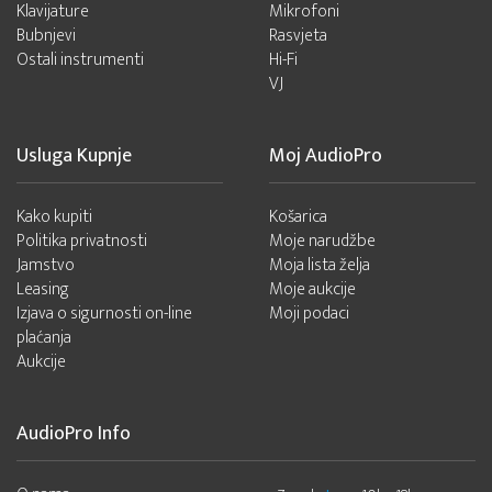
Klavijature
Mikrofoni
Bubnjevi
Rasvjeta
Ostali instrumenti
Hi-Fi
VJ
Usluga Kupnje
Moj AudioPro
Kako kupiti
Košarica
Politika privatnosti
Moje narudžbe
Jamstvo
Moja lista želja
Leasing
Moje aukcije
Izjava o sigurnosti on-line
Moji podaci
plaćanja
Aukcije
AudioPro Info