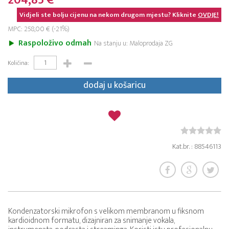
204,85 €
Vidjeli ste bolju cijenu na nekom drugom mjestu? Kliknite
OVDJE!
MPC: 258,00 € (-21%)
Raspoloživo odmah
Na stanju u: Maloprodaja ZG
Količina:
dodaj u košaricu
Kat.br. : 88546113
Kondenzatorski mikrofon s velikom membranom u fiksnom
kardioidnom formatu, dizajniran za snimanje vokala,