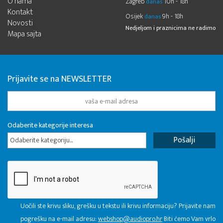
O nama
Zagreb
10h - 18h
danas
Kontakt
Osijek
9h - 18h
danas
Novosti
Nedjeljom i praznicima ne radimo
Mapa sajta
Prijavite se na NEWSLETTER
Odaberite kategorije interesa
Odaberite kategoriju...
Uočili ste krivu sliku, grešku u tekstu ili krivu informaciju? Prijavite nam
pogrešku na e-mail adresu:
webshop@audiopro.hr
Biti ćemo Vam vrlo