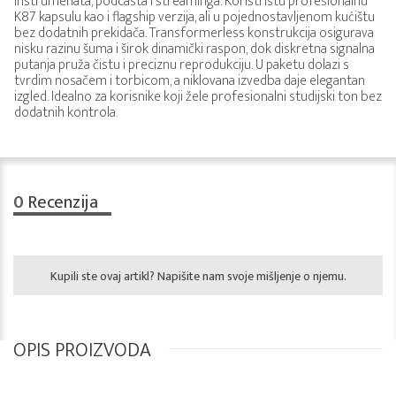
instrumenata, podcasta i streaminga. Koristi istu profesionalnu
K87 kapsulu kao i flagship verzija, ali u pojednostavljenom kućištu
bez dodatnih prekidača. Transformerless konstrukcija osigurava
nisku razinu šuma i širok dinamički raspon, dok diskretna signalna
putanja pruža čistu i preciznu reprodukciju. U paketu dolazi s
tvrdim nosačem i torbicom, a niklovana izvedba daje elegantan
izgled. Idealno za korisnike koji žele profesionalni studijski ton bez
dodatnih kontrola.
0
Recenzija
Kupili ste ovaj artikl? Napišite nam svoje mišljenje o njemu.
OPIS PROIZVODA