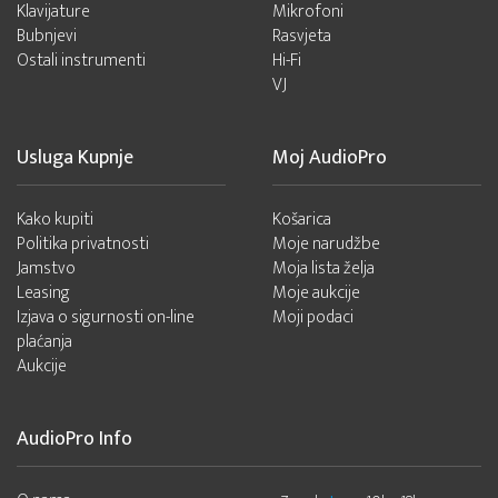
Klavijature
Mikrofoni
Bubnjevi
Rasvjeta
Ostali instrumenti
Hi-Fi
VJ
Usluga Kupnje
Moj AudioPro
Kako kupiti
Košarica
Politika privatnosti
Moje narudžbe
Jamstvo
Moja lista želja
Leasing
Moje aukcije
Izjava o sigurnosti on-line
Moji podaci
plaćanja
Aukcije
AudioPro Info