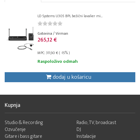
LD Systems U305 BPL bežični lavalier mi...
Gotovina / Virman
265,12 €
MPC: 311,90 € ( -15% )
Raspoloživo odmah
dodaj u košaricu
Kupnja
Studio & Recording
Radio, TV, broadcast
Ozvučenje
DJ
Gitare i bass gitare
Instalacije