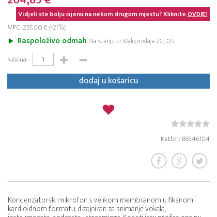
204,85 €
Vidjeli ste bolju cijenu na nekom drugom mjestu? Kliknite
OVDJE!
MPC: 258,00 € (-21%)
Raspoloživo odmah
Na stanju u: Maloprodaja ZG, OS
Količina:
dodaj u košaricu
Kat.br. : 88546104
Kondenzatorski mikrofon s velikom membranom u fiksnom
kardioidnom formatu, dizajniran za snimanje vokala,