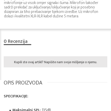
mikrofonije uz visok omjer signala i šuma. Mikrofon također
sadrži prekidač za uključivanje/isključivanje koji je posebno
dizajniran za tiho prebacivanje tijekom izvedbe. Uz mikrofon
dolazi i kvalitetni XLR-XLR kabel dužine 5 metara.
0
Recenzija
Kupili ste ovaj artikl? Napišite nam svoje mišljenje o njemu.
OPIS PROIZVODA
SPECIFIKACIJE:
Maksimalni SPL:
135dB