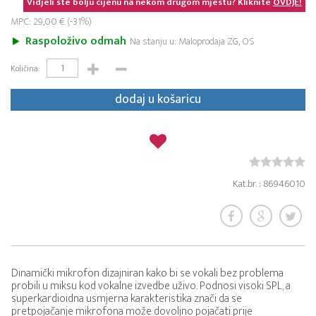
Vidjeli ste bolju cijenu na nekom drugom mjestu? Kliknite
OVDJE!
MPC: 29,00 € (-31%)
Raspoloživo odmah
Na stanju u: Maloprodaja ZG, OS
Količina:
dodaj u košaricu
Kat.br. : 86946010
Dinamički mikrofon dizajniran kako bi se vokali bez problema
probili u miksu kod vokalne izvedbe uživo. Podnosi visoki SPL, a
superkardioidna usmjerna karakteristika znači da se
pretpojačanje mikrofona može dovoljno pojačati prije