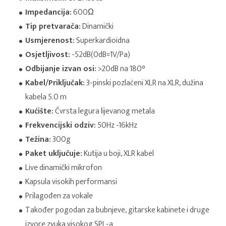
Impedancija:
600Ω
Tip pretvarača:
Dinamički
Usmjerenost:
Superkardioidna
Osjetljivost:
-52dB(0dB=1V/Pa)
Odbijanje izvan osi:
>20dB na 180°
Kabel/Priključak:
3-pinski pozlaćeni XLR na XLR, dužina
kabela 5.0 m
Kućište:
Čvrsta legura lijevanog metala
Frekvencijski odziv:
50Hz -16kHz
Težina:
300g
Paket uključuje:
Kutija u boji, XLR kabel
Live dinamički mikrofon
Kapsula visokih performansi
Prilagođen za vokale
Također pogodan za bubnjeve, gitarske kabinete i druge
izvore zvuka visokog SPL-a