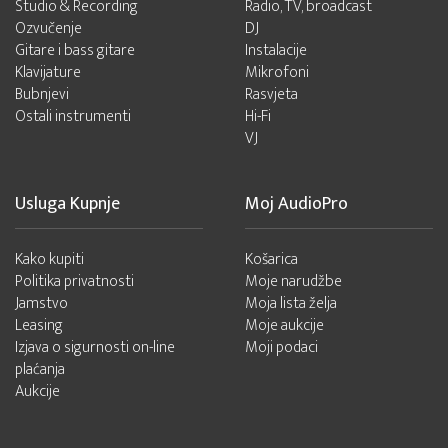
Studio & Recording
Radio, TV, broadcast
Ozvučenje
DJ
Gitare i bass gitare
Instalacije
Klavijature
Mikrofoni
Bubnjevi
Rasvjeta
Ostali instrumenti
Hi-Fi
VJ
Usluga Kupnje
Moj AudioPro
Kako kupiti
Košarica
Politika privatnosti
Moje narudžbe
Jamstvo
Moja lista želja
Leasing
Moje aukcije
Izjava o sigurnosti on-line
Moji podaci
plaćanja
Aukcije