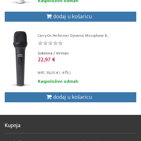
Raspoloživo odmah
dodaj u košaricu
Carry-On Performer Dynamic Microphone B...
Gotovina / Virman
22,97 €
MPC: 39,00 € ( -41% )
Raspoloživo odmah
dodaj u košaricu
Kupnja