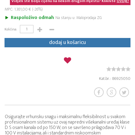
Vidjeli ste bolju cijenu na nekom drugom mjestu? Kliknite
OVDJE!
MPC: 1.381,00 € (-26%)
Raspoloživo odmah
Na stanju u: Maloprodaja ZG
Količina:
dodaj u košaricu
Kat.br. : 86925050
Osigurajte vrhunsku snagu i maksimalnu fleksibilnost u svakom
profesionalnom sistemu uz ovaj napredni višekanalni uređaj klase
D. S osam kanala od po 150 W, on se savršeno prilagođava 70 V i
100 V instalacijama, ali i standardnim niskoomskim