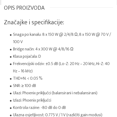
OPIS PROIZVODA
Značajke i specifikacije:
Snaga po kanalu: 8 x 150 W @ 2/4/8 Ω, 8 x 150 W @ 70 V /
100 V
Bridge način: 4 x 300 W @ 4/8/16 Ω
Klasa pojačala: D
Frekvencijski odziv: ±0.5 dB (Lo-Z: 20 Hz – 20 kHz, Hi-Z: 40
Hz – 16 kHz)
THD+N: < 0.05 %
SNR: ≥ 100 dB
Ulazi: Phoenix priključci (balansirani i nebalansirani)
Izlazi: Phoenix priključci
Kontrola razine: -80 dB do 0 dB
Ulazna osjetljivost: 0.775 V / 1 V (različiti gain modusi)