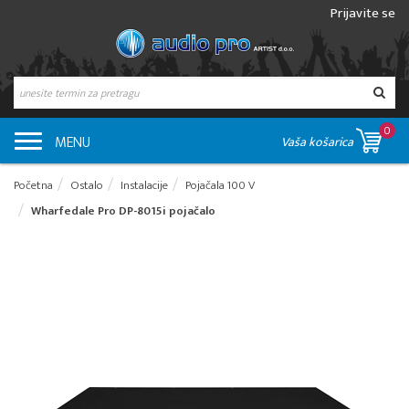
Prijavite se
0
MENU
Vaša košarica
Početna
Ostalo
Instalacije
Pojačala 100 V
Wharfedale Pro DP-8015i pojačalo