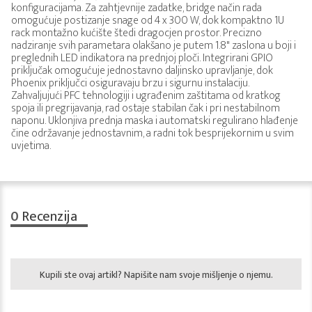
konfiguracijama. Za zahtjevnije zadatke, bridge način rada
omogućuje postizanje snage od 4 x 300 W, dok kompaktno 1U
rack montažno kućište štedi dragocjen prostor. Precizno
nadziranje svih parametara olakšano je putem 1.8" zaslona u boji i
preglednih LED indikatora na prednjoj ploči. Integrirani GPIO
priključak omogućuje jednostavno daljinsko upravljanje, dok
Phoenix priključci osiguravaju brzu i sigurnu instalaciju.
Zahvaljujući PFC tehnologiji i ugrađenim zaštitama od kratkog
spoja ili pregrijavanja, rad ostaje stabilan čak i pri nestabilnom
naponu. Uklonjiva prednja maska i automatski regulirano hlađenje
čine održavanje jednostavnim, a radni tok besprijekornim u svim
uvjetima.
0
Recenzija
Kupili ste ovaj artikl? Napišite nam svoje mišljenje o njemu.