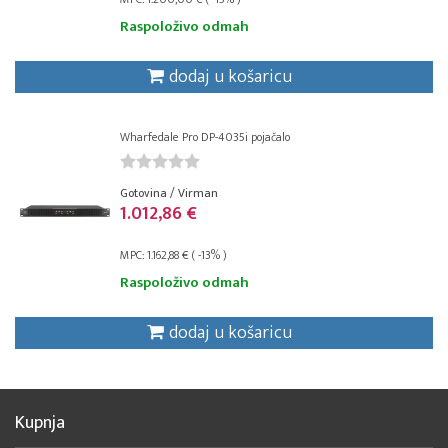
Raspoloživo odmah
dodaj u košaricu
Wharfedale Pro DP-4035i pojačalo
Gotovina / Virman
1.012,86 €
MPC: 1.162,88 € ( -13% )
Raspoloživo odmah
dodaj u košaricu
Kupnja