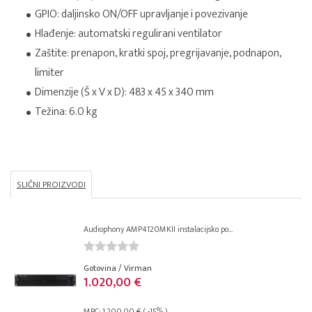
GPIO: daljinsko ON/OFF upravljanje i povezivanje
Hlađenje: automatski regulirani ventilator
Zaštite: prenapon, kratki spoj, pregrijavanje, podnapon,
limiter
Dimenzije (Š x V x D): 483 x 45 x 340 mm
Težina: 6.0 kg
SLIČNI PROIZVODI
Audiophony AMP4120MKII instalacijsko po...
Gotovina / Virman
1.020,00 €
MPC: 1.200,00 € ( -15% )