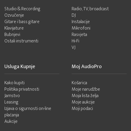
Studio & Recording
Radio, TV, broadcast
Ozvučenje
DJ
Gitare i bass gitare
Instalacije
Klavijature
Mikrofoni
Bubnjevi
Rasvjeta
Ostali instrumenti
Hi-Fi
VJ
Usluga Kupnje
Moj AudioPro
Kako kupiti
Košarica
Politika privatnosti
Moje narudžbe
Jamstvo
Moja lista želja
Leasing
Moje aukcije
Izjava o sigurnosti on-line
Moji podaci
plaćanja
Aukcije