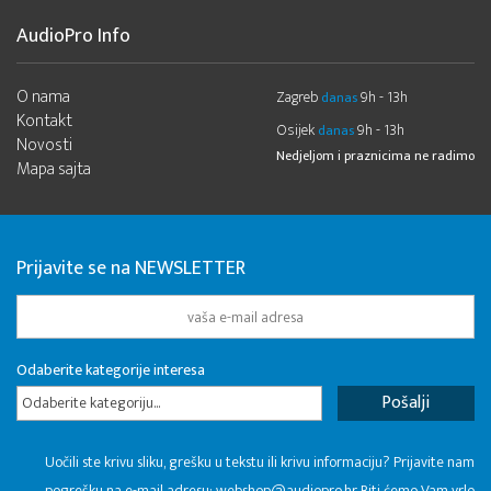
AudioPro Info
O nama
Zagreb
9h - 13h
danas
Kontakt
Osijek
9h - 13h
danas
Novosti
Nedjeljom i praznicima ne radimo
Mapa sajta
Prijavite se na NEWSLETTER
Odaberite kategorije interesa
Odaberite kategoriju...
Uočili ste krivu sliku, grešku u tekstu ili krivu informaciju? Prijavite nam
pogrešku na e-mail adresu:
webshop@audiopro.hr
Biti ćemo Vam vrlo