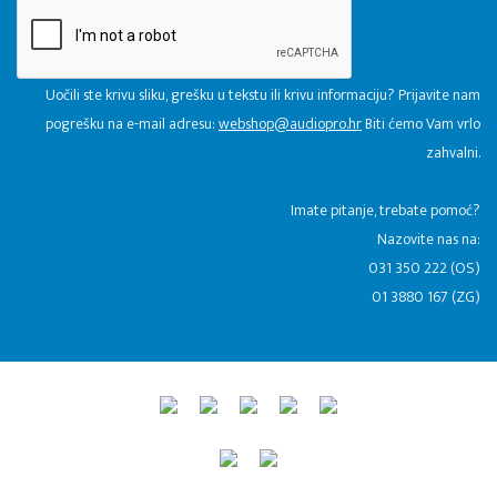
Uočili ste krivu sliku, grešku u tekstu ili krivu informaciju? Prijavite nam
pogrešku na e-mail adresu:
webshop@audiopro.hr
Biti ćemo Vam vrlo
zahvalni.
​Imate pitanje, trebate pomoć?
Nazovite nas na:
031 350 222 (OS)
01 3880 167 (ZG)