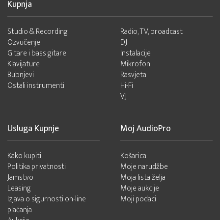
Kupnja
Studio & Recording
Radio, TV, broadcast
Ozvučenje
DJ
Gitare i bass gitare
Instalacije
Klavijature
Mikrofoni
Bubnjevi
Rasvjeta
Ostali instrumenti
Hi-Fi
VJ
Usluga Kupnje
Moj AudioPro
Kako kupiti
Košarica
Politika privatnosti
Moje narudžbe
Jamstvo
Moja lista želja
Leasing
Moje aukcije
Izjava o sigurnosti on-line
Moji podaci
plaćanja