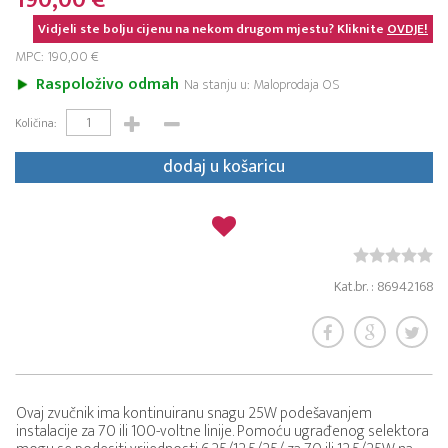
190,00 €
Vidjeli ste bolju cijenu na nekom drugom mjestu? Kliknite
OVDJE!
MPC: 190,00 €
Raspoloživo odmah
Na stanju u: Maloprodaja OS
Količina:
dodaj u košaricu
Kat.br. : 86942168
Ovaj zvučnik ima kontinuiranu snagu 25W podešavanjem
instalacije za 70 ili 100-voltne linije. Pomoću ugrađenog selektora