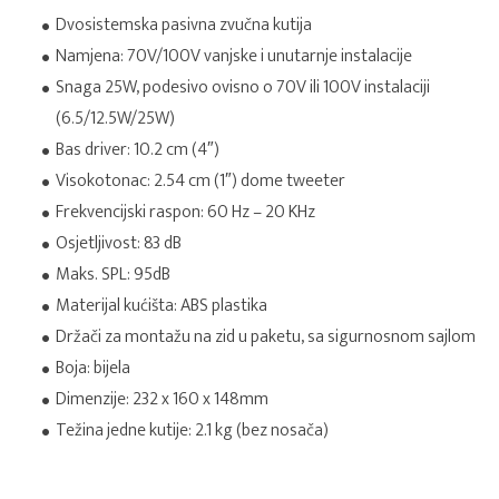
Dvosistemska pasivna zvučna kutija
Namjena: 70V/100V vanjske i unutarnje instalacije
Snaga 25W, podesivo ovisno o 70V ili 100V instalaciji
(6.5/12.5W/25W)
Bas driver: 10.2 cm (4″)
Visokotonac: 2.54 cm (1″) dome tweeter
Frekvencijski raspon: 60 Hz – 20 KHz
Osjetljivost: 83 dB
Maks. SPL: 95dB
Materijal kućišta: ABS plastika
Držači za montažu na zid u paketu, sa sigurnosnom sajlom
Boja: bijela
Dimenzije: 232 x 160 x 148mm
Težina jedne kutije: 2.1 kg (bez nosača)