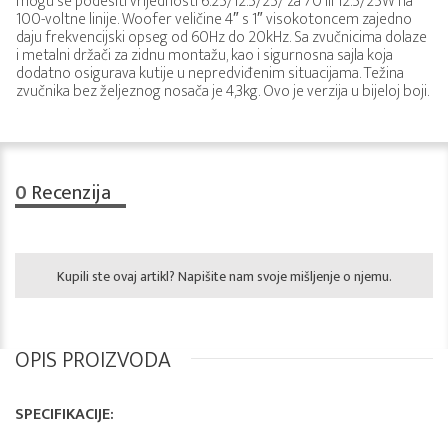
mogu se podesiti vrijednosti 6.25/12.5/25/ za 70 ili 12.5/25W na
100-voltne linije. Woofer veličine 4″ s 1″ visokotoncem zajedno
daju frekvencijski opseg od 60Hz do 20kHz. Sa zvučnicima dolaze
i metalni držači za zidnu montažu, kao i sigurnosna sajla koja
dodatno osigurava kutije u nepredviđenim situacijama. Težina
zvučnika bez željeznog nosača je 4,3kg. Ovo je verzija u bijeloj boji.
0
Recenzija
Kupili ste ovaj artikl? Napišite nam svoje mišljenje o njemu.
OPIS PROIZVODA
SPECIFIKACIJE: