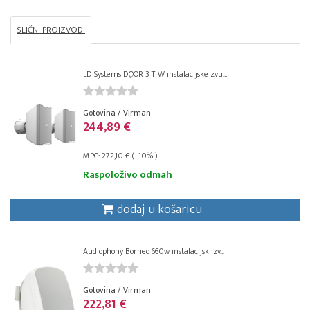
SLIČNI PROIZVODI
LD Systems DQOR 3 T W instalacijske zvu...
Gotovina / Virman
244,89 €
MPC: 272,10 € ( -10% )
Raspoloživo odmah
dodaj u košaricu
Audiophony Borneo 660w instalacijski zv...
Gotovina / Virman
222,81 €