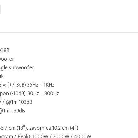
X18B
woofer
ingle subwoofer
uk
iv: (+/-3dB) 35Hz – 1KHz
spon (-10dB): 30Hz – 800Hz
83V / @1m 103dB
@1m: 139dB
.7 cm (18”), zavojnica 10.2 cm (4”)
ogram / Peak): 1000W / 2000W / 4000W