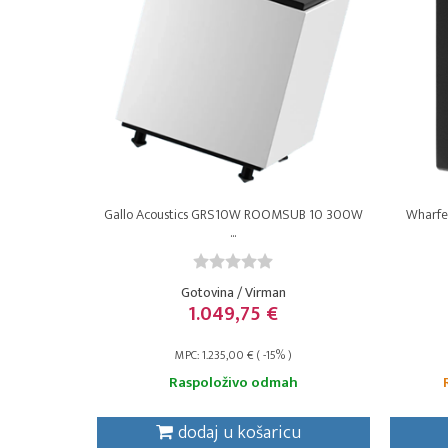
Gallo Acoustics GRS10W ROOMSUB 10 300W
Wharfed
...
Gotovina / Virman
1.049,75 €
MPC: 1.235,00 € ( -15% )
Raspoloživo odmah
dodaj u košaricu