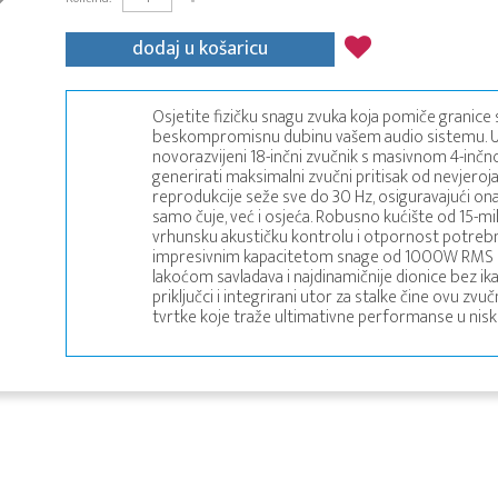
dodaj u košaricu
Osjetite fizičku snagu zvuka koja pomiče granice
beskompromisnu dubinu vašem audio sistemu. U s
novorazvijeni 18-inčni zvučnik s masivnom 4-i
generirati maksimalni zvučni pritisak od nevjero
reprodukcije seže sve do 30 Hz, osiguravajući onaj
samo čuje, već i osjeća. Robusno kućište od 15-m
vrhunsku akustičku kontrolu i otpornost potrebnu
impresivnim kapacitetom snage od 1000W RMS i
lakoćom savladava i najdinamičnije dionice bez ik
priključci i integrirani utor za stalke čine ovu z
tvrtke koje traže ultimativne performanse u nis