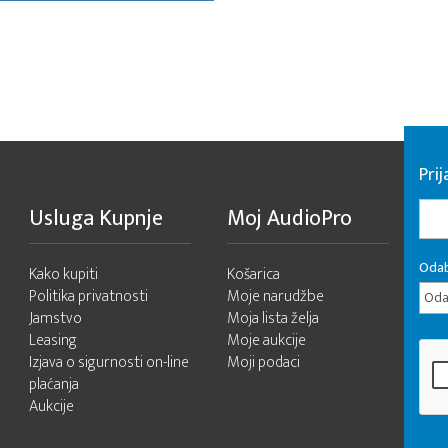
Pri
Usluga Kupnje
Moj AudioPro
Odab
Kako kupiti
Košarica
Politika privatnosti
Moje narudžbe
Odab
Jamstvo
Moja lista želja
Leasing
Moje aukcije
Izjava o sigurnosti on-line
Moji podaci
plaćanja
Aukcije