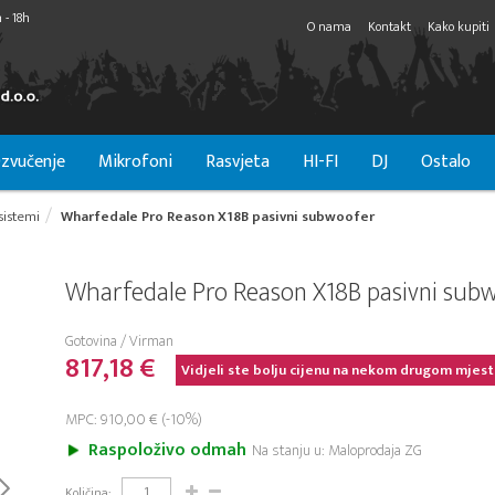
 - 18h
O nama
Kontakt
Kako kupiti
zvučenje
Mikrofoni
Rasvjeta
HI-FI
DJ
Ostalo
 sistemi
Wharfedale Pro Reason X18B pasivni subwoofer
Wharfedale Pro Reason X18B pasivni sub
Gotovina / Virman
817,18 €
Vidjeli ste bolju cijenu na nekom drugom mjest
MPC: 910,00 € (-10%)
Raspoloživo odmah
Na stanju u: Maloprodaja ZG
Količina: