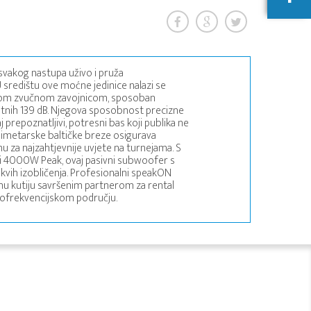
 svakog nastupa uživo i pruža
redištu ove moćne jedinice nalazi se
nčnom zvučnom zavojnicom, sposoban
jatnih 139 dB. Njegova sposobnost precizne
 prepoznatljivi, potresni bas koji publika ne
ilimetarske baltičke breze osigurava
 za najzahtjevnije uvjete na turnejama. S
 4000W Peak, ovaj pasivni subwoofer s
akvih izobličenja. Profesionalni speakON
vučnu kutiju savršenim partnerom za rental
kofrekvencijskom području.