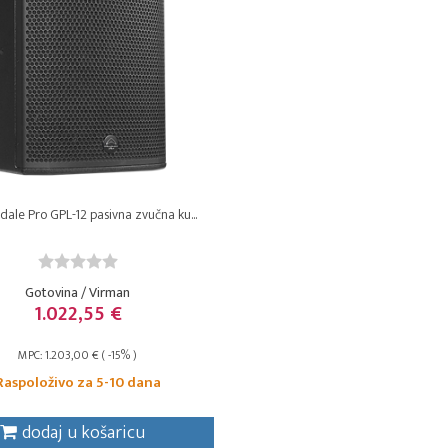
ale Pro GPL-12 pasivna zvučna ku...
Gotovina / Virman
1.022,55 €
MPC: 1.203,00 € ( -15% )
Raspoloživo za 5-10 dana
dodaj u košaricu