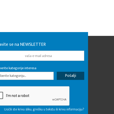
javite se na NEWSLETTER
erite kategorije interesa
erite kategoriju...
Uočili ste krivu sliku, grešku u tekstu ili krivu informaciju?