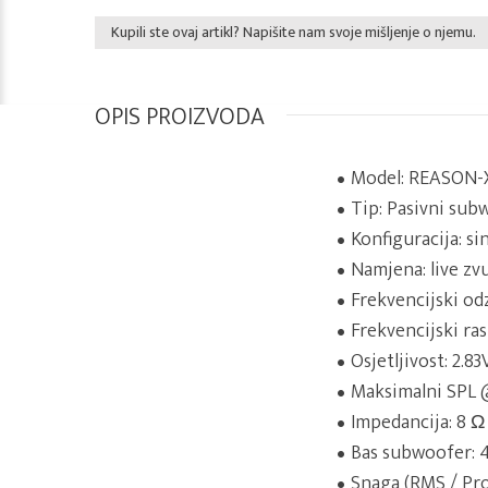
Kupili ste ovaj artikl? Napišite nam svoje mišljenje o njemu.
OPIS PROIZVODA
Model: REASON-
Tip: Pasivni sub
Konfiguracija: s
Namjena: live zv
Frekvencijski odz
Frekvencijski ra
Osjetljivost: 2.
Maksimalni SPL 
Impedancija: 8 Ω
Bas subwoofer: 45
Snaga (RMS / Pr