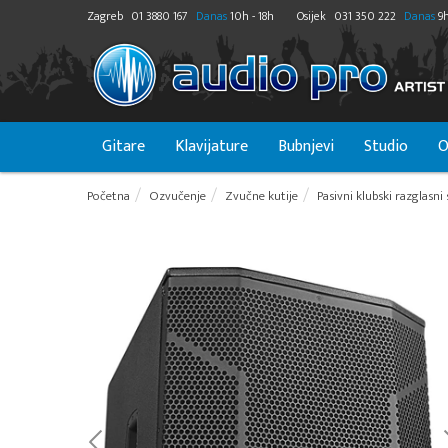
Zagreb
01 3880 167
Danas
10h - 18h
Osijek
031 350 222
Danas
9h
Gitare
Klavijature
Bubnjevi
Studio
O
Početna
Ozvučenje
Zvučne kutije
Pasivni klubski razglasni