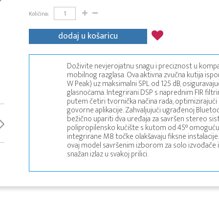
Količina:
dodaj u košaricu
Doživite nevjerojatnu snagu i preciznost u komp
mobilnog razglasa. Ova aktivna zvučna kutija is
W Peak) uz maksimalni SPL od 125 dB, osiguravajući
glasnoćama. Integrirani DSP s naprednim FIR fil
putem četiri tvornička načina rada, optimizirajući
govorne aplikacije. Zahvaljujući ugrađenoj Blueto
bežično upariti dva uređaja za savršen stereo s
polipropilensko kućište s kutom od 45° omogućuj
integrirane M8 točke olakšavaju fiksne instalacije
ovaj model savršenim izborom za solo izvođače i
snažan izlaz u svakoj prilici.