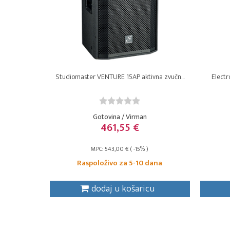
Studiomaster VENTURE 15AP aktivna zvučn...
Electr
Gotovina / Virman
461,55 €
MPC: 543,00 € ( -15% )
Raspoloživo za 5-10 dana
dodaj u košaricu