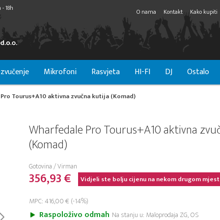
 - 18h
O nama
Kontakt
Kako kupiti
zvučenje
Mikrofoni
Rasvjeta
HI-FI
DJ
Ostalo
Pro Tourus+A10 aktivna zvučna kutija (Komad)
Wharfedale Pro Tourus+A10 aktivna zvuč
(Komad)
Gotovina / Virman
356,93 €
Vidjeli ste bolju cijenu na nekom drugom mjest
MPC: 416,00 € (-14%)
Raspoloživo odmah
Na stanju u: Maloprodaja ZG, OS