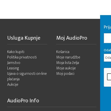
Pri
Usluga Kupnje
Moj AudioPro
Odab
Kako kupiti
Košarica
Politika privatnosti
Moje narudžbe
Odab
Jamstvo
Moja lista želja
Leasing
Moje aukcije
Izjava o sigurnosti on-line
Moji podaci
plaćanja
Aukcije
AudioPro Info