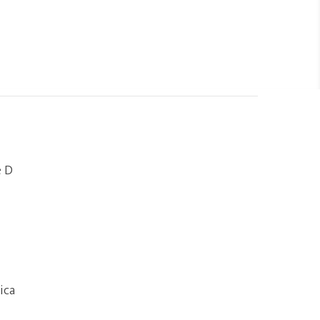
e D
ica