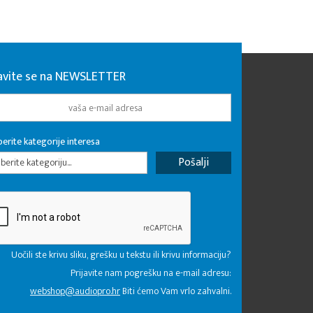
javite se na NEWSLETTER
erite kategorije interesa
erite kategoriju...
Uočili ste krivu sliku, grešku u tekstu ili krivu informaciju?
Prijavite nam pogrešku na e-mail adresu:
webshop@audiopro.hr
Biti ćemo Vam vrlo zahvalni.