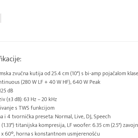
ikacije:
mska zvučna kutija od 25.4 cm (10") s bi-amp pojačalom klas
ntinuous (280 W LF + 40 W HF), 640 W Peak
125 dB
iv (±3 dB): 63 Hz – 20 kHz
ivanje s TWS funkcijom
ma i 4 tvornička preseta: Normal, Live, DJ, Speech
(1.33") titanijska kompresija, LF woofer: 6.35 cm (2.5") zavojn
° x 60°, horna s konstantnom usmjerenošću