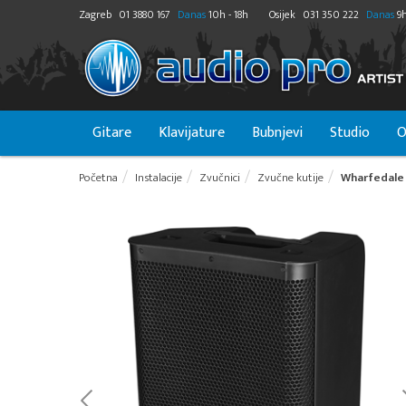
Zagreb
01 3880 167
Danas
10h - 18h
Osijek
031 350 222
Danas
9h
Gitare
Klavijature
Bubnjevi
Studio
O
Početna
Instalacije
Zvučnici
Zvučne kutije
Wharfedale 