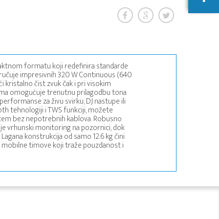
aktnom formatu koji redefinira standarde
poručuje impresivnih 320 W Continuous (640
 kristalno čist zvuk čak i pri visokim
trima omogućuje trenutnu prilagodbu tona
 performanse za živu svirku, DJ nastupe ili
oth tehnologiji i TWS funkciji, možete
istem bez nepotrebnih kablova. Robusno
e vrhunski monitoring na pozornici, dok
. Lagana konstrukcija od samo 12.6 kg čini
 mobilne timove koji traže pouzdanost i