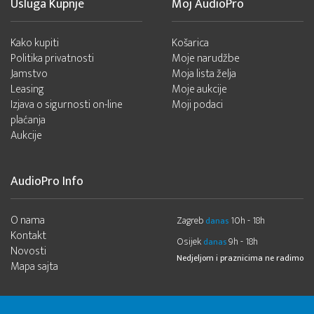
Usluga Kupnje
Moj AudioPro
Kako kupiti
Košarica
Politika privatnosti
Moje narudžbe
Jamstvo
Moja lista želja
Leasing
Moje aukcije
Izjava o sigurnosti on-line
Moji podaci
plaćanja
Aukcije
AudioPro Info
O nama
Zagreb
10h - 18h
danas
Kontakt
Osijek
9h - 18h
danas
Novosti
Nedjeljom i praznicima ne radimo
Mapa sajta