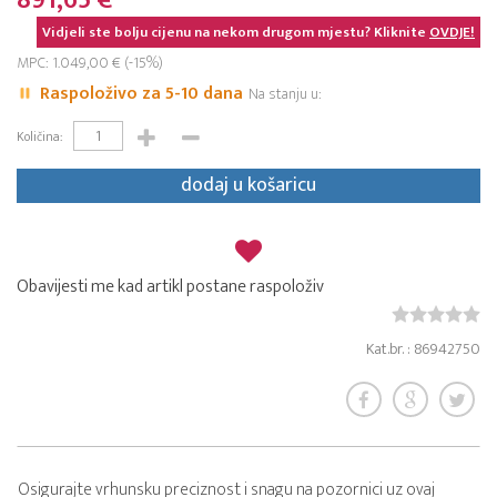
891,65 €
Vidjeli ste bolju cijenu na nekom drugom mjestu? Kliknite
OVDJE!
MPC: 1.049,00 € (-15%)
Raspoloživo za 5-10 dana
Na stanju u:
Količina:
dodaj u košaricu
Obavijesti me kad artikl postane raspoloživ
Kat.br. : 86942750
Osigurajte vrhunsku preciznost i snagu na pozornici uz ovaj