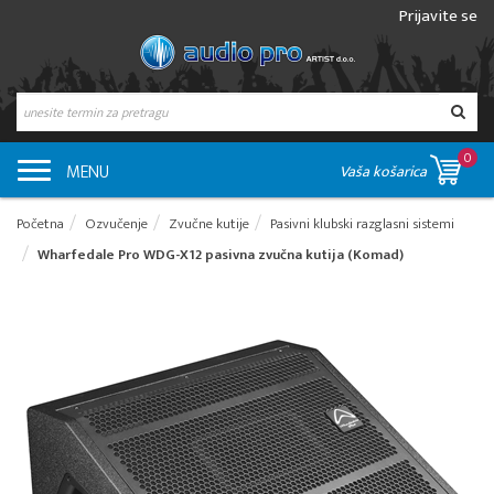
Prijavite se
0
MENU
Vaša košarica
Početna
Ozvučenje
Zvučne kutije
Pasivni klubski razglasni sistemi
Wharfedale Pro WDG-X12 pasivna zvučna kutija (Komad)