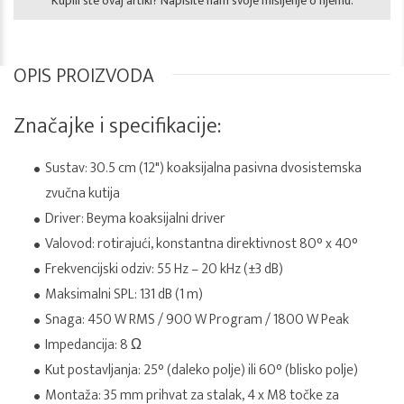
Kupili ste ovaj artikl? Napišite nam svoje mišljenje o njemu.
OPIS PROIZVODA
Značajke i specifikacije:
Sustav: 30.5 cm (12") koaksijalna pasivna dvosistemska
zvučna kutija
Driver: Beyma koaksijalni driver
Valovod: rotirajući, konstantna direktivnost 80° x 40°
Frekvencijski odziv: 55 Hz – 20 kHz (±3 dB)
Maksimalni SPL: 131 dB (1 m)
Snaga: 450 W RMS / 900 W Program / 1800 W Peak
Impedancija: 8 Ω
Kut postavljanja: 25° (daleko polje) ili 60° (blisko polje)
Montaža: 35 mm prihvat za stalak, 4 x M8 točke za