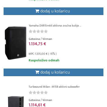
dodaj u košaricu
Yamaha DXR15mkII aktivna zvučna kutija ...
Gotovina / Virman
1.134,75 €
MPC: 1.335,00 € ( -15% )
Raspoloživo odmah
dodaj u košaricu
Turbosound Milan : M15B aktivni subwoofer
Gotovina / Virman
1.114,61 €