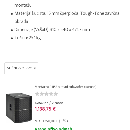
montažu
Materijal kućišta: 15 mm šperploča, Tough-Tone završna
obrada
Dimenzije (VxŠxD): 310 x 540 x 471.7 mm
Težina: 25.1 kg
SLIČNI PROIZVODI
Montarbo R115S aktivni subwoofer (Komad)
Gotovina / Virman
1.138,75 €
MPC: 1.250,00 € ( -9% )
Raspoloživo odmah