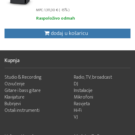
MPC: 1.311,30 € ( -15% )
Raspoloživo odmah
dodaj u košaricu
Kupnja
Studio & Recording
Radio, TV, broadcast
Ozvučenje
DJ
Gitare i bass gitare
Instalacije
Klavijature
Mikrofoni
Bubnjevi
Rasvjeta
Ostali instrumenti
Hi-Fi
VJ