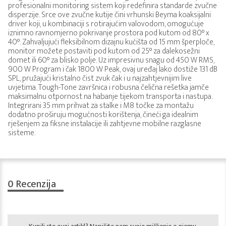
profesionalni monitoring sistem koji redefinira standarde zvučne
disperzije. Srce ove zvučne kutije čini vrhunski Beyma koaksijalni
driver koji, u kombinaciji s rotirajućim valovodom, omogućuje
iznimno ravnomjerno pokrivanje prostora pod kutom od 80° x
40°. Zahvaljujući fleksibilnom dizajnu kućišta od 15 mm šperploče,
monitor možete postaviti pod kutom od 25° za dalekosežni
domet ili 60° za blisko polje. Uz impresivnu snagu od 450 W RMS,
900 W Program i čak 1800 W Peak, ovaj uređaj lako dostiže 131 dB
SPL, pružajući kristalno čist zvuk čak i u najzahtjevnijim live
uvjetima. Tough-Tone završnica i robusna čelična rešetka jamče
maksimalnu otpornost na habanje tijekom transporta i nastupa.
Integrirani 35 mm prihvat za stalke i M8 točke za montažu
dodatno proširuju mogućnosti korištenja, čineći ga idealnim
rješenjem za fiksne instalacije ili zahtjevne mobilne razglasne
sisteme.
0
Recenzija