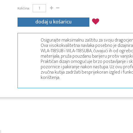
Količina:
dodaj u košaricu
Osigurajte maksimalnu zaštitu za svoju dragocjen
Ova visokokvalitetna navlaka posebno je dizajnir
WLA-118SUB i WLA-118SUBA, čuvajući ih od ogrebotin
materijala, pruža pouzdanu barijeru protiv vanjski
Praktičan dizajn omogućuje brzo postavljanje i sk
pozornice i pakiranje nakon nastupa. Uz ovu profe
zvučna kutija zadržati besprijekoran izgled i fun
korištenja.