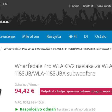
 - 18h
O nama
Kontakt
Kako kupiti
zvučenje
Mikrofoni
Rasvjeta
HI-FI
DJ
Ostalo
Wharfedale Pro WLA-CV2 navlaka za WLA-118SUB/WLA-118SUBA subwoofe
Wharfedale Pro WLA-CV2 navlaka za WLA
118SUB/WLA-118SUBA subwoofere
Gotovina / Virman
94,42 €
Vidjeli ste bolju cijenu na nekom drugom mjest
MPC: 104,91 € (-10%)
Raspoloživo odmah
Na stanju u: Maloprodaja ZG