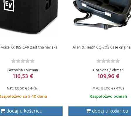
-Voice KX-18S-CVR zaštitna navlaka
Allen & Heath CQ-20B Case original
Gotovina / Virman
Gotovina / Virman
116,53 €
109,96 €
MPC: 135,50 € ( -14% )
MPC: 123,00 € ( -11% )
Raspoloživo za 5-10 dana
Raspoloživo odmah
dodaj u košaricu
dodaj u košaricu