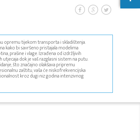
u opremu tijekom transporta i skladištenja.
ana kako bi savršeno pristajala modelima
a, prašine i vlage. Izrađena od izdržljivih
h utjecaja dok je vaš razglasni sistem na putu.
idanje, što značajno olakšava pripremu
sionalnu zaštitu, vaša će niskofrekvencijska
kcionalnost kroz dugi niz godina intenzivnog