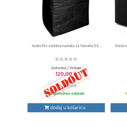
Audio Pro zaštitna navlaka za Yamaha DZ...
Electro
Gotovina / Virman
120,00 €
MPC: 120,00 €
Raspoloživo odmah
dodaj u košaricu