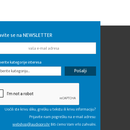
javite se na NEWSLETTER
erite kategorije interesa
erite kategoriju...
Uočili ste krivu sliku, grešku u tekstu ili krivu informaciju?
Prijavite nam pogrešku na e-mail adresu:
webshop@audiopro.hr
Biti ćemo Vam vrlo zahvalni.