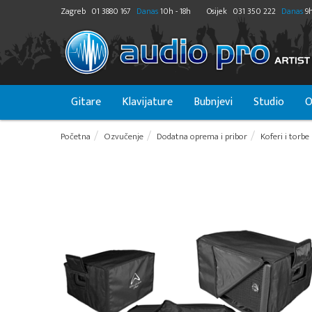
Zagreb
01 3880 167
Danas
10h - 18h
Osijek
031 350 222
Danas
9h
Gitare
Klavijature
Bubnjevi
Studio
O
Početna
Ozvučenje
Dodatna oprema i pribor
Koferi i torbe