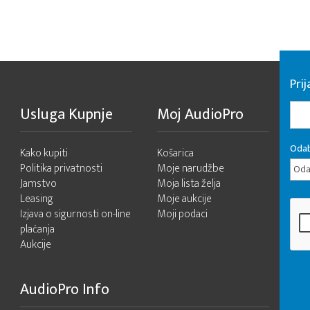
Pri
Usluga Kupnje
Moj AudioPro
Odab
Kako kupiti
Košarica
Politika privatnosti
Moje narudžbe
Odab
Jamstvo
Moja lista želja
Leasing
Moje aukcije
Izjava o sigurnosti on-line
Moji podaci
plaćanja
Aukcije
AudioPro Info