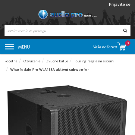
Prijavite se
0
MENU
Vaša košarica
Početna
Ozvučenje
Zvučne kutije
Touring razglasni sistemi
Wharfedale Pro WLA118A aktivni subwoofer