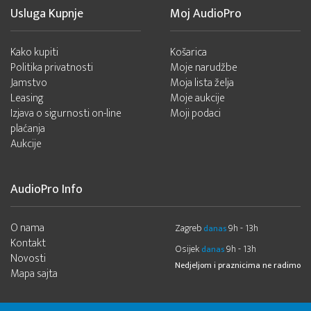
Usluga Kupnje
Moj AudioPro
Kako kupiti
Košarica
Politika privatnosti
Moje narudžbe
Jamstvo
Moja lista želja
Leasing
Moje aukcije
Izjava o sigurnosti on-line
Moji podaci
plaćanja
Aukcije
AudioPro Info
O nama
Zagreb
9h - 13h
danas
Kontakt
Osijek
9h - 13h
danas
Novosti
Nedjeljom i praznicima ne radimo
Mapa sajta