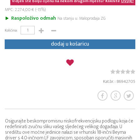
Vidjeli ste bolju cijenu na nekom drugom mjestu? Kliknite
OVDJE!
MPC: 2.274,00 € (-15%)
Raspoloživo odmah
Na stanju u: Maloprodaja ZG
Količina:
dodaj u košaricu
Kat.br. : 86942705
Osigurajte beskompromisnu niskofrekvencijsku podlogu koja će
redefinirati zvučnu sliku vašeg sljedećeg velikog događaja. U
središtu ove moćne jedinice nalazi se vrhunski 18-inčni Beyma
driver s 4.0-inčnom LF zavojnicom, sposoban isporučiti masivnih