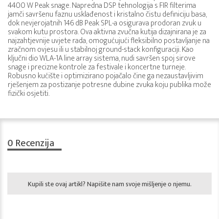
4400 W Peak snage. Napredna DSP tehnologija s FIR filterima
jamči savršenu faznu usklađenost i kristalno čistu definiciju basa,
dok nevjerojatnih 146 dB Peak SPL-a osigurava prodoran zvuk u
svakom kutu prostora. Ova aktivna zvučna kutija dizajnirana je za
najzahtjevnije uvjete rada, omogućujući fleksibilno postavljanje na
zračnom ovjesu ili u stabilnoj ground-stack konfiguraciji. Kao
ključni dio WLA-1A line array sistema, nudi savršen spoj sirove
snage i precizne kontrole za festivale i koncertne turneje.
Robusno kućište i optimizirano pojačalo čine ga nezaustavljivim
rješenjem za postizanje potresne dubine zvuka koju publika može
fizički osjetiti.
0
Recenzija
Kupili ste ovaj artikl? Napišite nam svoje mišljenje o njemu.