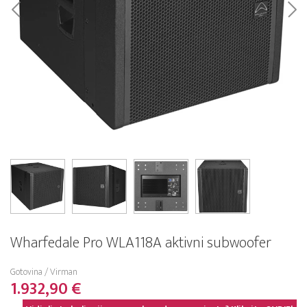
Wharfedale Pro WLA118A aktivni subwoofer
Gotovina / Virman
1.932,90 €