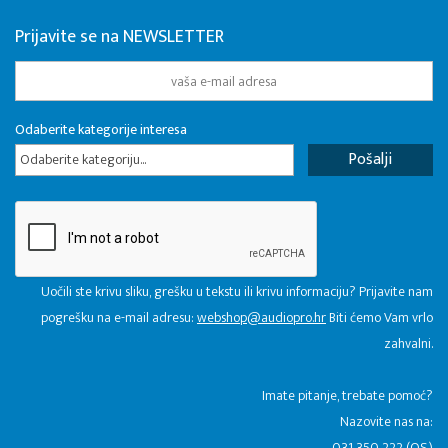
Prijavite se na NEWSLETTER
Odaberite kategorije interesa
Odaberite kategoriju...
Uočili ste krivu sliku, grešku u tekstu ili krivu informaciju? Prijavite nam
pogrešku na e-mail adresu:
webshop@audiopro.hr
Biti ćemo Vam vrlo
zahvalni.
​Imate pitanje, trebate pomoć?
Nazovite nas na:
031 350 222 (OS)