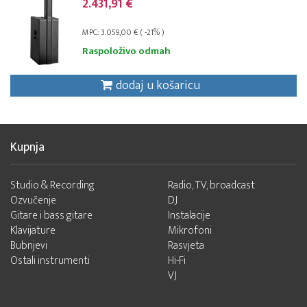
2.431,91 €
MPC: 3.059,00 € ( -21% )
Raspoloživo odmah
dodaj u košaricu
Kupnja
Studio & Recording
Radio, TV, broadcast
Ozvučenje
DJ
Gitare i bass gitare
Instalacije
Klavijature
Mikrofoni
Bubnjevi
Rasvjeta
Ostali instrumenti
Hi-Fi
VJ