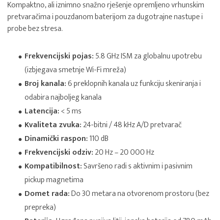
Kompaktno, ali iznimno snažno rješenje opremljeno vrhunskim
pretvaračima i pouzdanom baterijom za dugotrajne nastupe i
probe bez stresa.
Frekvencijski pojas:
5.8 GHz ISM za globalnu upotrebu
(izbjegava smetnje Wi-Fi mreža)
Broj kanala:
6 preklopnih kanala uz funkciju skeniranja i
odabira najboljeg kanala
Latencija:
< 5 ms
Kvaliteta zvuka:
24-bitni / 48 kHz A/D pretvarač
Dinamički raspon:
110 dB
Frekvencijski odziv:
20 Hz – 20 000 Hz
Kompatibilnost:
Savršeno radi s aktivnim i pasivnim
pickup magnetima
Domet rada:
Do 30 metara na otvorenom prostoru (bez
prepreka)