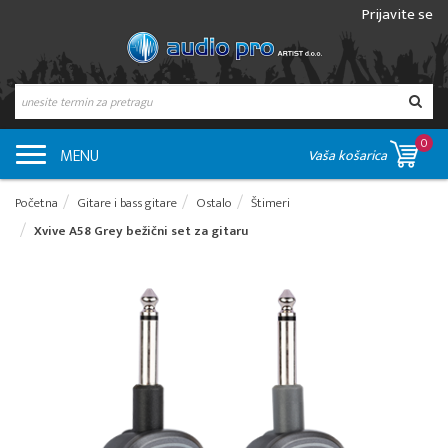
Prijavite se
0
MENU
Vaša košarica
Početna
Gitare i bass gitare
Ostalo
Štimeri
Xvive A58 Grey bežični set za gitaru