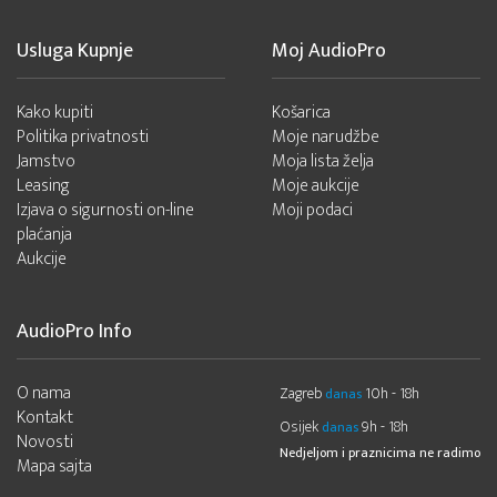
Usluga Kupnje
Moj AudioPro
Kako kupiti
Košarica
Politika privatnosti
Moje narudžbe
Jamstvo
Moja lista želja
Leasing
Moje aukcije
Izjava o sigurnosti on-line
Moji podaci
plaćanja
Aukcije
AudioPro Info
O nama
Zagreb
10h - 18h
danas
Kontakt
Osijek
9h - 18h
danas
Novosti
Nedjeljom i praznicima ne radimo
Mapa sajta