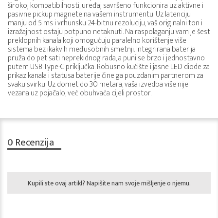
širokoj kompatibilnosti, uređaj savršeno funkcionira uz aktivne i
pasivne pickup magnete na vašem instrumentu. Uz latenciju
manju od 5 ms i vrhunsku 24-bitnu rezoluciju, vaš originalni ton i
izražajnost ostaju potpuno netaknuti. Na raspolaganju vam je šest
preklopnih kanala koji omogućuju paralelno korištenje više
sistema bez ikakvih međusobnih smetnji. Integrirana baterija
pruža do pet sati neprekidnog rada, a puni se brzo i jednostavno
putem USB Type-C priključka. Robusno kućište i jasne LED diode za
prikaz kanala i statusa baterije čine ga pouzdanim partnerom za
svaku svirku. Uz domet do 30 metara, vaša izvedba više nije
vezana uz pojačalo, već obuhvaća cijeli prostor.
0
Recenzija
Kupili ste ovaj artikl? Napišite nam svoje mišljenje o njemu.