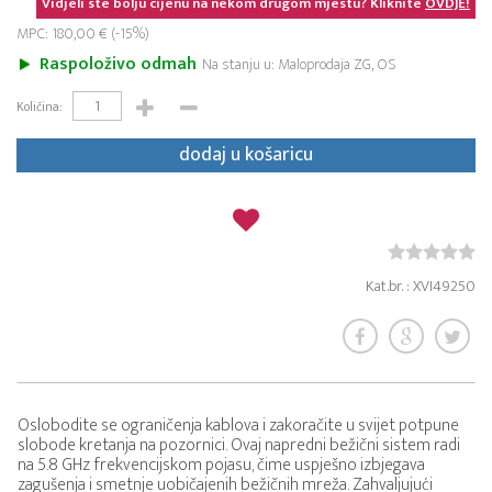
Vidjeli ste bolju cijenu na nekom drugom mjestu? Kliknite
OVDJE!
MPC: 180,00 € (-15%)
Raspoloživo odmah
Na stanju u: Maloprodaja ZG, OS
Količina:
dodaj u košaricu
Kat.br. : XVI49250
Oslobodite se ograničenja kablova i zakoračite u svijet potpune
slobode kretanja na pozornici. Ovaj napredni bežični sistem radi
na 5.8 GHz frekvencijskom pojasu, čime uspješno izbjegava
zagušenja i smetnje uobičajenih bežičnih mreža. Zahvaljujući