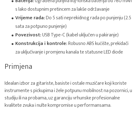
Baterija:
Ugrađena punjiva litij-ionska baterija od 780 mAh
s lako dostupnim pretincem za lakše održavanje
Vrijeme rada:
Do 5 sati neprekidnog rada po punjenju (2.5
sata za potpuno punjenje)
Povezivost:
USB Type-C (kabel uključen u pakiranje)
Konstrukcija i kontrole:
Robusno ABS kućište, prekidači
za uključivanje i promjenu kanala te statusne LED diode
Primjena
Idealan izbor za gitariste, basiste i ostale muzičare koji koriste
instrumente s pickupima i žele potpunu mobilnost na pozornici, u
studiju ili na probama, uz garanciju vrhunske profesionalne
kvalitete zvuka i nulte kompromise u performansama.