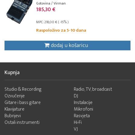
Gotovina / Virman
185,30 €
MPC: 218,00 € ( -15% )
Raspoloživo za 5-10 dana
dodaj u košaricu
Kupnja
Studio & Recording
Radio, TV, broadcast
Ozvučenje
DJ
Gitare i bass gitare
Instalacije
Klavijature
Mikrofoni
Bubnjevi
Rasvjeta
Ostali instrumenti
Hi-Fi
VJ