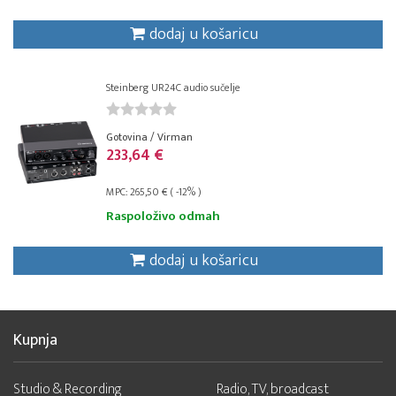
dodaj u košaricu
Steinberg UR24C audio sučelje
Gotovina / Virman
233,64 €
MPC: 265,50 € ( -12% )
Raspoloživo odmah
dodaj u košaricu
Kupnja
Studio & Recording
Radio, TV, broadcast