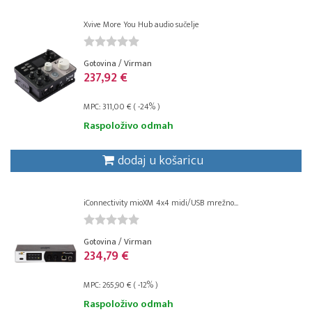
Xvive More You Hub audio sučelje
Gotovina / Virman
237,92 €
MPC: 311,00 € ( -24% )
Raspoloživo odmah
dodaj u košaricu
iConnectivity mioXM 4x4 midi/USB mrežno...
Gotovina / Virman
234,79 €
MPC: 265,90 € ( -12% )
Raspoloživo odmah