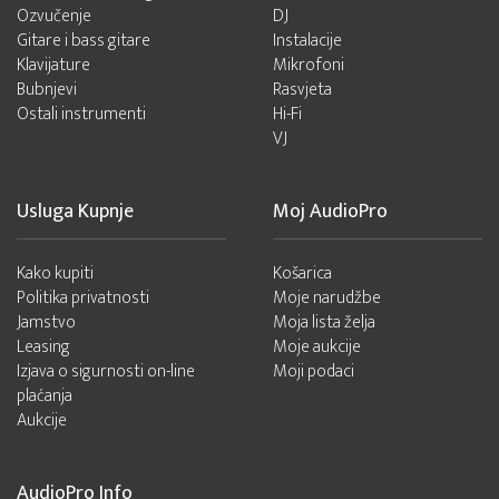
Ozvučenje
DJ
Gitare i bass gitare
Instalacije
Klavijature
Mikrofoni
Bubnjevi
Rasvjeta
Ostali instrumenti
Hi-Fi
VJ
Usluga Kupnje
Moj AudioPro
Kako kupiti
Košarica
Politika privatnosti
Moje narudžbe
Jamstvo
Moja lista želja
Leasing
Moje aukcije
Izjava o sigurnosti on-line
Moji podaci
plaćanja
Aukcije
AudioPro Info