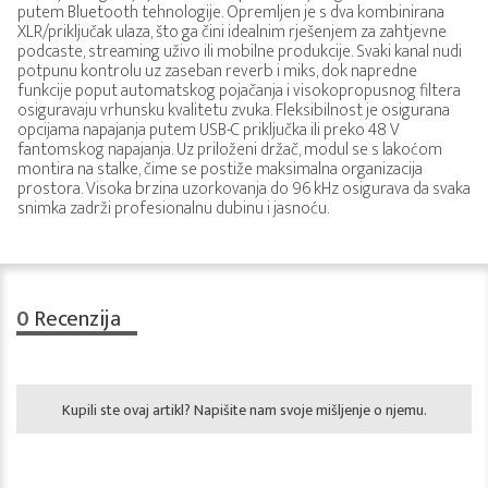
putem Bluetooth tehnologije. Opremljen je s dva kombinirana
XLR/priključak ulaza, što ga čini idealnim rješenjem za zahtjevne
podcaste, streaming uživo ili mobilne produkcije. Svaki kanal nudi
potpunu kontrolu uz zaseban reverb i miks, dok napredne
funkcije poput automatskog pojačanja i visokopropusnog filtera
osiguravaju vrhunsku kvalitetu zvuka. Fleksibilnost je osigurana
opcijama napajanja putem USB-C priključka ili preko 48 V
fantomskog napajanja. Uz priloženi držač, modul se s lakoćom
montira na stalke, čime se postiže maksimalna organizacija
prostora. Visoka brzina uzorkovanja do 96 kHz osigurava da svaka
snimka zadrži profesionalnu dubinu i jasnoću.
0
Recenzija
Kupili ste ovaj artikl? Napišite nam svoje mišljenje o njemu.