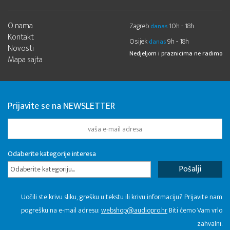
O nama
Zagreb
10h - 18h
danas
Kontakt
Osijek
9h - 18h
danas
Novosti
Nedjeljom i praznicima ne radimo
Mapa sajta
Prijavite se na NEWSLETTER
Odaberite kategorije interesa
Odaberite kategoriju...
Uočili ste krivu sliku, grešku u tekstu ili krivu informaciju? Prijavite nam
pogrešku na e-mail adresu:
webshop@audiopro.hr
Biti ćemo Vam vrlo
zahvalni.