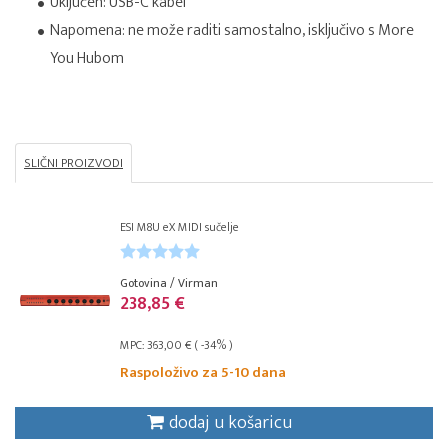
Uključen: USB-C kabel
Napomena: ne može raditi samostalno, isključivo s More
You Hubom
SLIČNI PROIZVODI
ESI M8U eX MIDI sučelje
Gotovina / Virman
238,85 €
MPC: 363,00 € ( -34% )
Raspoloživo za 5-10 dana
dodaj u košaricu