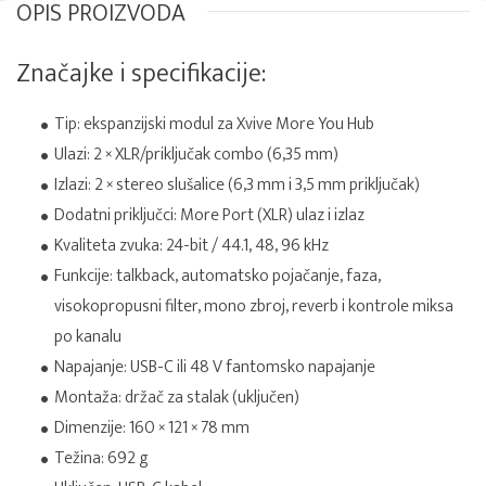
OPIS PROIZVODA
Značajke i specifikacije:
Tip: ekspanzijski modul za Xvive More You Hub
Ulazi: 2 × XLR/priključak combo (6,35 mm)
Izlazi: 2 × stereo slušalice (6,3 mm i 3,5 mm priključak)
Dodatni priključci: More Port (XLR) ulaz i izlaz
Kvaliteta zvuka: 24-bit / 44.1, 48, 96 kHz
Funkcije: talkback, automatsko pojačanje, faza,
visokopropusni filter, mono zbroj, reverb i kontrole miksa
po kanalu
Napajanje: USB-C ili 48 V fantomsko napajanje
Montaža: držač za stalak (uključen)
Dimenzije: 160 × 121 × 78 mm
Težina: 692 g