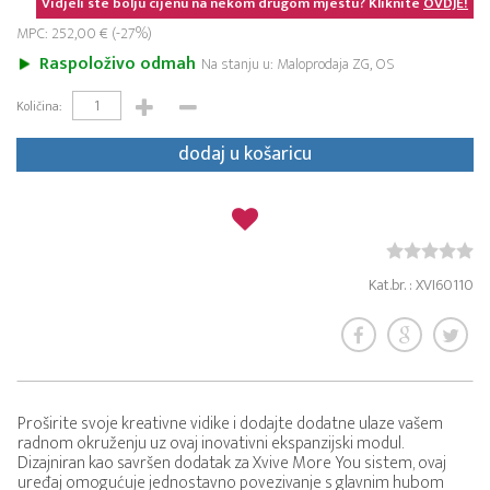
Vidjeli ste bolju cijenu na nekom drugom mjestu? Kliknite
OVDJE!
MPC: 252,00 € (-27%)
Raspoloživo odmah
Na stanju u: Maloprodaja ZG, OS
Količina:
dodaj u košaricu
Kat.br. : XVI60110
Proširite svoje kreativne vidike i dodajte dodatne ulaze vašem
radnom okruženju uz ovaj inovativni ekspanzijski modul.
Dizajniran kao savršen dodatak za Xvive More You sistem, ovaj
uređaj omogućuje jednostavno povezivanje s glavnim hubom