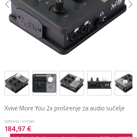
Xvive More You 2x proširenje za audio sučelje
Gotovina / Virman
184,97 €