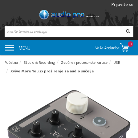
Prijavite se
0
MENU
Vaša košarica
Početna
Studio & Recording
Zvučne i procesorske kartice
USB
Xvive More You 2x proširenje za audio sučelje